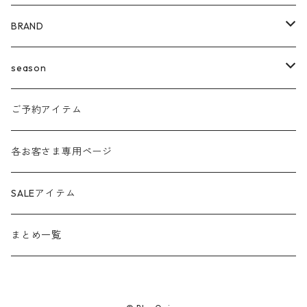
BRAND
agnost
season
amo
24ss
ご予約アイテム
anana
24aw
各お客さま専用ページ
ante aciem
25ss
SALEアイテム
any
25aw
まとめ一覧
beatrice
26ss