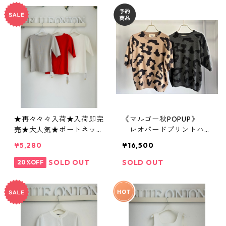
★再々々々入荷★入荷即完
《マルゴー秋POPUP》
売★大人気★ボートネック
レオパードプリントハー
ニットtops 612- 85540 cl
フスリーブ margaux MG
¥5,280
¥16,500
oche
KN 26092 -A 2607c-008
SOLD OUT
SOLD OUT
20%OFF