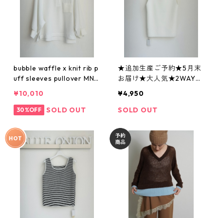
bubble waffle x knit rib p
★追加生産ご予約★5月末
uff sleeves pullover MN 2
お届け★大人気★2WAYス
61 U 07 munich 025-260
クエアニットタンク 612-
¥10,010
¥4,950
2
85520 cloche
SOLD OUT
SOLD OUT
30%OFF