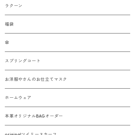
刺繍レース
ラクーン
メッシュ
福袋
チュール
傘
フリンジ フェザー
スプリングコート
シャギー
お洋服やさんのお仕立てマスク
ラメ
ホームウェア
サテン
本革オリジナルBAGオーダー
綿ローン
originalツイリースカーフ