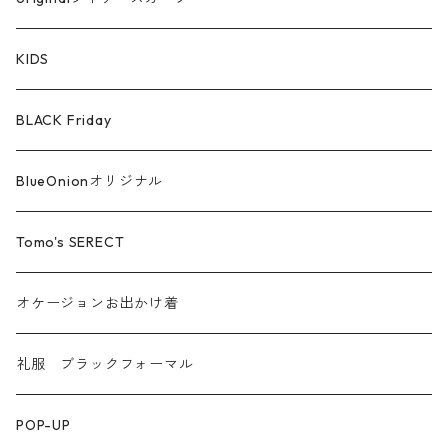
シルケットコットン
KIDS
ファー ムートン
BLACK Friday
汗染み防止
BlueOnionオリジナル
Tomo's SERECT
オケージョンお出かけ着
礼服 ブラックフォーマル
POP-UP