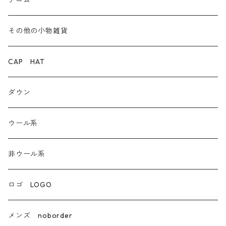
デニム
デニム
その他の小物雑貨
ダウン
CAP HAT
ダンガリー
ダウン
ウール系
ウール系
非ウール系
非ウール系
エコレザー合成皮革
ロゴ LOGO
カシミア
メンズ noborder