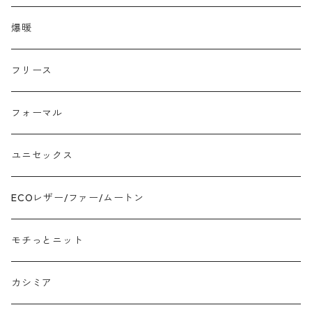
ラクーン フェレット フォックス
爆暖
モヘア
フリース
モチッとニット
フォーマル
ツイード
ユニセックス
ジャガード
ECOレザー/ファー/ムートン
接触冷感
モチっとニット
プリント柄物
カシミア