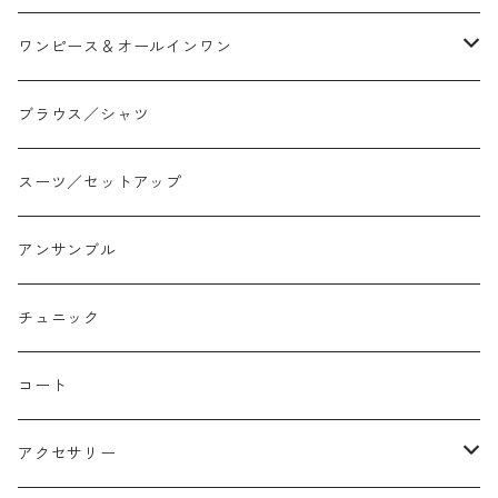
スリム/スキニー
フレア
Tシャツ
ワンピース＆オールインワン
ジョガー
アシンメトリー/切り替え
ロンtee
ワンピース
ブラウス／シャツ
イージーパンツ/履き込み
プリント柄
ノースリーブ
ジャンスカ
スーツ／セットアップ
コクーン/バレル/カーブ
チェック
サロペット オールインワン
アンサンブル
ストレート
リバーシブル
チュニック
バルーン
コート
アクセサリー