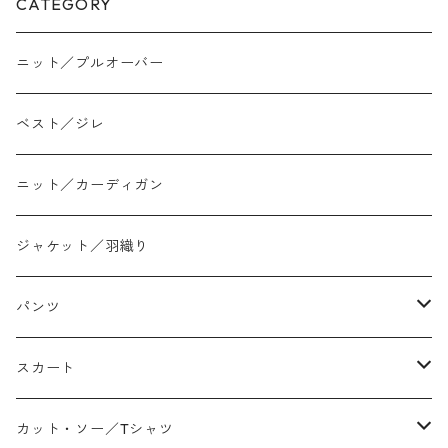
CATEGORY
ニット／プルオーバー
ベスト／ジレ
ニット／カーディガン
ジャケット／羽織り
パンツ
テーパード
スカート
ワイド
ストレート/タイト
カット・ソー／Tシャツ