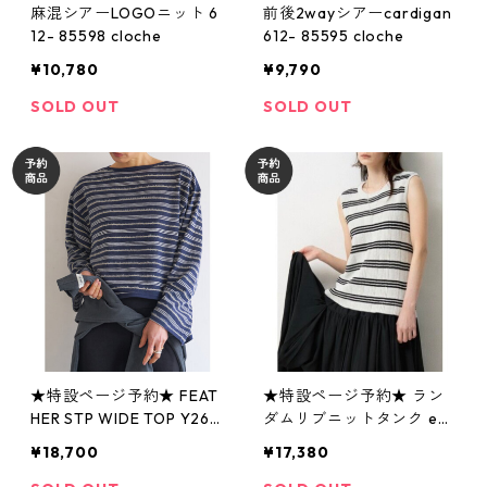
麻混シアーLOGOニット 6
前後2wayシアーcardigan
12- 85598 cloche
612- 85595 cloche
¥10,780
¥9,790
SOLD OUT
SOLD OUT
★特設ページ予約★ FEAT
★特設ページ予約★ ラン
HER STP WIDE TOP Y263
ダムリブニットタンク ens
- 82096 yenn 039-2608
emble対応 9263- 695 GS
¥18,700
¥17,380
chignon 039-2606