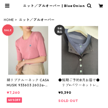
ニット／プルオーバー | BlueOnion
HOME
ニット／プルオーバー
綿リブクルーネック CASA
●短期ご予約8月お届け●
MUSIK 933603 2602a-0
リブ×パワーネットレイ
47
ヤードヘンリーPO WAS72
¥7,260
¥5,390
25 hunch
40%OFF
SOLD OUT