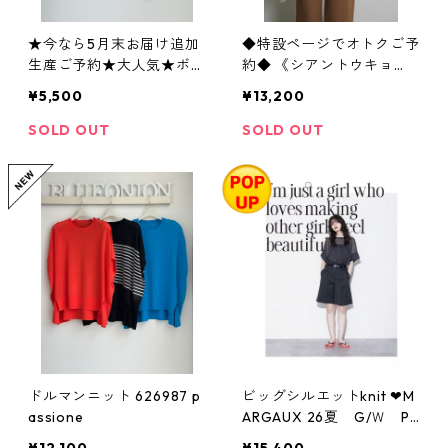
★今なら5月末お届け追加
◆特設ページでオトクご予
生産ご予約★大人気★ボー
約◆ 《シアントウキョ
ダー2WAYスクエアニット
ウ》 配色レイヤーモヘ
¥5,500
¥13,200
タンク 612- 85521 cloche
アニット 604507 cyanto
kyo 2603 b -009
SOLD OUT
SOLD OUT
ドルマンニット 626987 p
ビッグシルエットknit ❤︎M
assione
ARGAUX 26夏 G/Ｗ P
OP-UP❤︎ MG KN - 2605