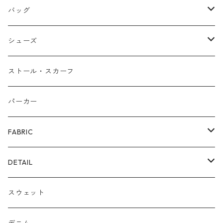
ネックレス
バッグ
バングル
本革
シューズ
ピアス/イヤリング
布帛
サンダル/ミュール
ストール・スカーフ
リング
カゴ
スニーカー/カジュアルシューズ
パーカー
ファー
パンプス/綺麗めシューズ
FABRIC
ECOレザー/ファー/ムートン
ブーツ
裏毛スウェット
DETAIL
爆暖フリース裏起毛
ロゴ
スウェット
ボア
前後２WAY