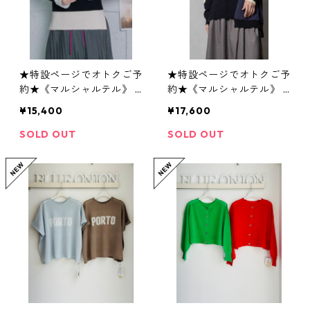
★特設ページでオトクご予
★特設ページでオトクご予
約★《マルシャルテル》 C
約★《マルシャルテル》 K
olor-Block Rib Knit ZMT
nit-combination Tops ZM
¥15,400
¥17,600
264 KN 315 marechal ter
T 264 KN 321 marechal t
re 2609
erre 2609
SOLD OUT
SOLD OUT