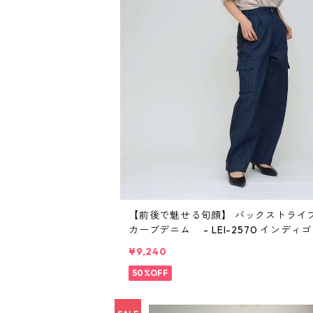
【前後で魅せる旬顔】 バックストライ
カーブデニム - LEI-2570 インディゴ 
¥9,240
50%OFF