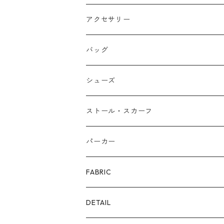
アクセサリー
ネックレス
バッグ
バングル
本革
シューズ
ピアス/イヤリング
布帛
サンダル/ミュール
ストール・スカーフ
リング
カゴ
スニーカー/カジュアルシューズ
パーカー
ファー
パンプス/綺麗めシューズ
FABRIC
ECOレザー/ファー/ムートン
ブーツ
裏毛スウェット
DETAIL