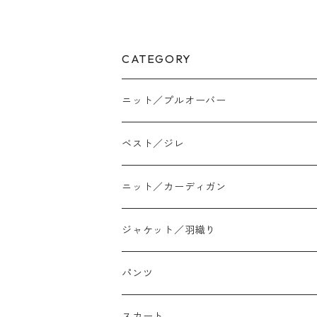
CATEGORY
ニット／プルオーバー
ベスト／ジレ
ニット／カーディガン
ジャケット／羽織り
パンツ
テーパード
スカート