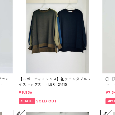
プセミ
【スポーティミックス】袖ラインダブルフェ
◯ 
-
イストップス - LER- 24115
ト -
¥9,856
¥7,5
SOLD OUT
30%OFF
30%