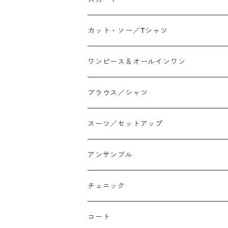
ワイド
ストレート/タイト
カット・ソー／Tシャツ
スリム/スキニー
フレア
Tシャツ
ワンピース＆オールインワン
ジョガー
アシンメトリー/切り替え
ロンtee
ワンピース
ブラウス／シャツ
イージーパンツ/履き込み
プリント柄
ノースリーブ
ジャンスカ
スーツ／セットアップ
コクーン/バレル/カーブ
チェック
サロペット オールインワン
アンサンブル
ストレート
リバーシブル
チュニック
バルーン
コート