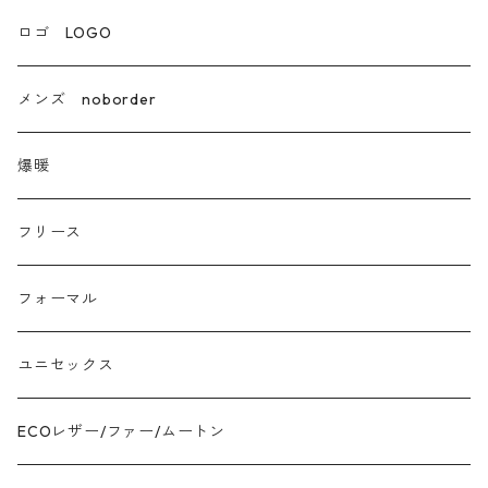
エコレザー合成皮革
ロゴ LOGO
カシミア
メンズ noborder
ラクーン フェレット フォックス
爆暖
モヘア
フリース
モチッとニット
フォーマル
ツイード
ユニセックス
ジャガード
ECOレザー/ファー/ムートン