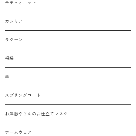
接触冷感
モチっとニット
プリント柄物
カシミア
刺繍レース
ラクーン
メッシュ
福袋
チュール
傘
フリンジ フェザー
スプリングコート
シャギー
お洋服やさんのお仕立てマスク
ラメ
ホームウェア