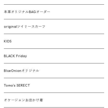
サテン
本革オリジナルBAGオーダー
綿ローン
originalツイリースカーフ
シルケットコットン
KIDS
ファー ムートン
BLACK Friday
汗染み防止
BlueOnionオリジナル
Tomo's SERECT
オケージョンお出かけ着