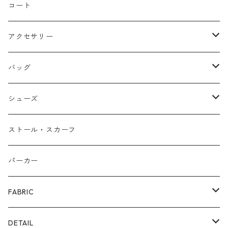
バルーン
コート
アクセサリー
ネックレス
バッグ
バングル
本革
シューズ
ピアス/イヤリング
布帛
サンダル/ミュール
ストール・スカーフ
リング
カゴ
スニーカー/カジュアルシューズ
パーカー
ファー
パンプス/綺麗めシューズ
FABRIC
ECOレザー/ファー/ムートン
ブーツ
裏毛スウェット
DETAIL