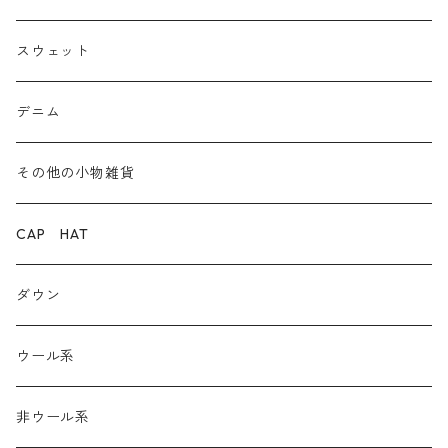
爆暖フリース裏起毛
ロゴ
スウェット
ボア
前後２WAY
デニム
デニム
その他の小物雑貨
ダウン
CAP HAT
ダンガリー
ダウン
ウール系
ウール系
非ウール系
非ウール系