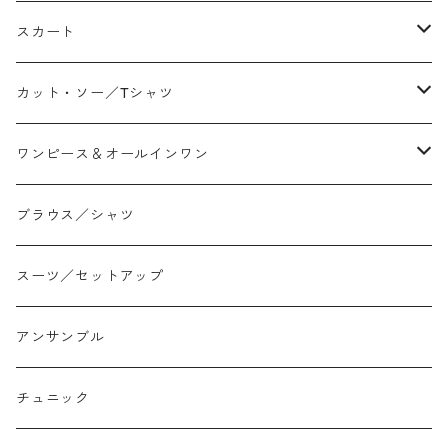
テーパード
スカート
ワイド
ストレート/タイト
カット・ソー／Tシャツ
スリム/スキニー
フレア
Tシャツ
ワンピース＆オールインワン
ジョガー
アシンメトリー/切り替え
ロンtee
ワンピース
ブラウス／シャツ
イージーパンツ/履き込み
プリント柄
ノースリーブ
ジャンスカ
スーツ／セットアップ
コクーン/バレル/カーブ
チェック
サロペット オールインワン
アンサンブル
ストレート
リバーシブル
チュニック