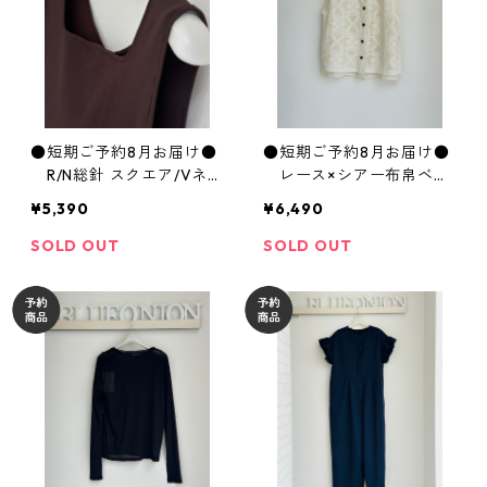
●短期ご予約8月お届け●
●短期ご予約8月お届け●
R/N総針 スクエア/Vネッ
レース×シアー布帛ベス
ク ニットタンク WYQ723
ト WDS7202 hunch
¥5,390
¥6,490
0 hunch
SOLD OUT
SOLD OUT