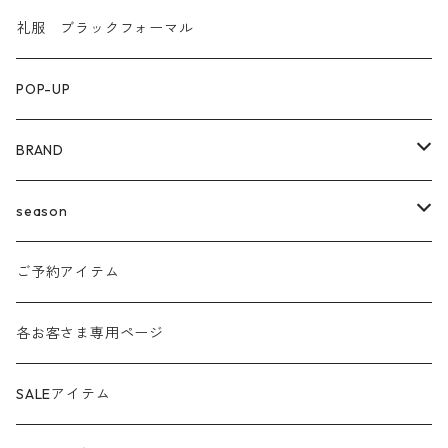
礼服 ブラックフォーマル
POP-UP
BRAND
agnost
season
amo
24ss
ご予約アイテム
anana
24aw
各お客さま専用ページ
ante aciem
25ss
SALEアイテム