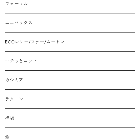
モチッとニット
フォーマル
ツイード
ユニセックス
ジャガード
ECOレザー/ファー/ムートン
接触冷感
モチっとニット
プリント柄物
カシミア
刺繍レース
ラクーン
メッシュ
福袋
チュール
傘