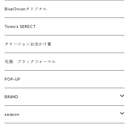
汗染み防止
BlueOnionオリジナル
Tomo's SERECT
オケージョンお出かけ着
礼服 ブラックフォーマル
POP-UP
BRAND
agnost
season