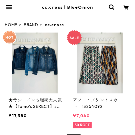
cc.cross | BlueOnion
HOME
BRAND
cc.cross
★今シーズンも継続大人気
アソートプリントスカー
★【Tomo's SERECT】sof
ト 13254092
tストレッチGジャン 121
¥17,380
¥7,040
33051
50%OFF