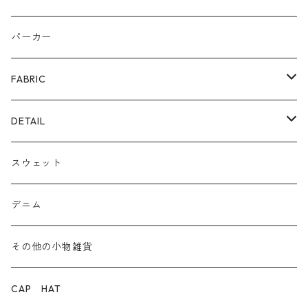
リング
カゴ
スニーカー/カジュアルシューズ
パーカー
ファー
パンプス/綺麗めシューズ
FABRIC
ECOレザー/ファー/ムートン
ブーツ
裏毛スウェット
DETAIL
爆暖フリース裏起毛
ロゴ
スウェット
ボア
前後２WAY
デニム
デニム
その他の小物雑貨
ダウン
CAP HAT