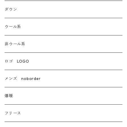
ダンガリー
ダウン
ウール系
ウール系
非ウール系
非ウール系
エコレザー合成皮革
ロゴ LOGO
カシミア
メンズ noborder
ラクーン フェレット フォックス
爆暖
モヘア
フリース