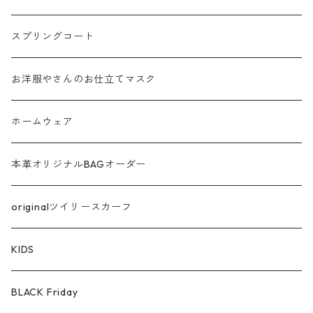
フリンジ フェザー
スプリングコート
シャギー
お洋服やさんのお仕立てマスク
ラメ
ホームウェア
サテン
本革オリジナルBAGオーダー
綿ローン
originalツイリースカーフ
シルケットコットン
KIDS
ファー ムートン
BLACK Friday