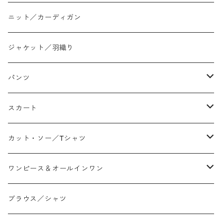
ニット／カーディガン
ジャケット／羽織り
パンツ
テーパード
スカート
ワイド
ストレート/タイト
カット・ソー／Tシャツ
スリム/スキニー
フレア
Tシャツ
ワンピース＆オールインワン
ジョガー
アシンメトリー/切り替え
ロンtee
ワンピース
ブラウス／シャツ