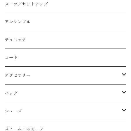
イージーパンツ/履き込み
プリント柄
ノースリーブ
ジャンスカ
スーツ／セットアップ
コクーン/バレル/カーブ
チェック
サロペット オールインワン
アンサンブル
ストレート
リバーシブル
チュニック
バルーン
コート
アクセサリー
ネックレス
バッグ
バングル
本革
シューズ
ピアス/イヤリング
布帛
サンダル/ミュール
ストール・スカーフ