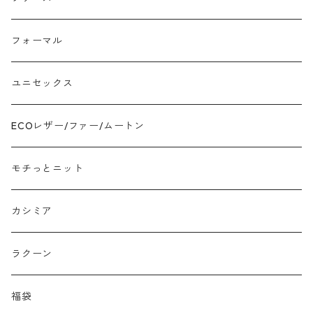
モチッとニット
フォーマル
ツイード
ユニセックス
ジャガード
ECOレザー/ファー/ムートン
接触冷感
モチっとニット
プリント柄物
カシミア
刺繍レース
ラクーン
メッシュ
福袋