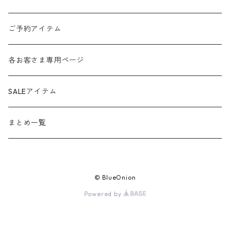
amo
24ss
ご予約アイテム
anana
24aw
各お客さま専用ページ
ante aciem
25ss
SALEアイテム
any
25aw
まとめ一覧
beatrice
26ss
© BlueOnion
blanco / uncleDaves
26aw
Powered by
bondogirl