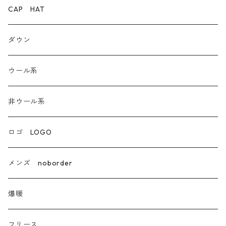
ダウン
CAP HAT
ダンガリー
ダウン
ウール系
ウール系
非ウール系
非ウール系
エコレザー合成皮革
ロゴ LOGO
カシミア
メンズ noborder
ラクーン フェレット フォックス
爆暖
モヘア
フリース