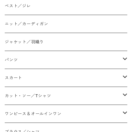
ベスト／ジレ
ニット／カーディガン
ジャケット／羽織り
パンツ
テーパード
スカート
ワイド
ストレート/タイト
カット・ソー／Tシャツ
スリム/スキニー
フレア
Tシャツ
ワンピース＆オールインワン
ジョガー
アシンメトリー/切り替え
ロンtee
ワンピース
ブラウス／シャツ