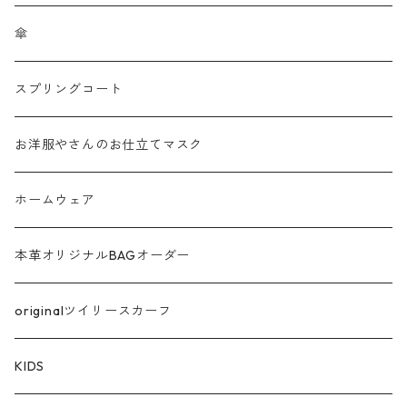
チュール
傘
フリンジ フェザー
スプリングコート
シャギー
お洋服やさんのお仕立てマスク
ラメ
ホームウェア
サテン
本革オリジナルBAGオーダー
綿ローン
originalツイリースカーフ
シルケットコットン
KIDS