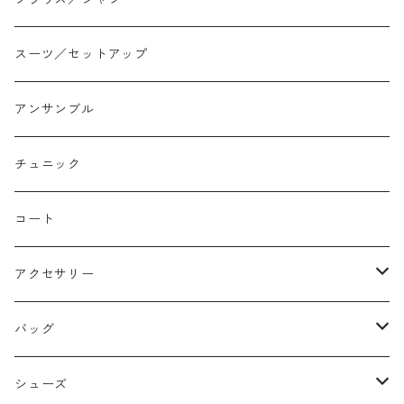
イージーパンツ/履き込み
プリント柄
ノースリーブ
ジャンスカ
スーツ／セットアップ
コクーン/バレル/カーブ
チェック
サロペット オールインワン
アンサンブル
ストレート
リバーシブル
チュニック
バルーン
コート
アクセサリー
ネックレス
バッグ
バングル
本革
シューズ