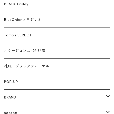
ファー ムートン
BLACK Friday
汗染み防止
BlueOnionオリジナル
Tomo's SERECT
オケージョンお出かけ着
礼服 ブラックフォーマル
POP-UP
BRAND
agnost
season