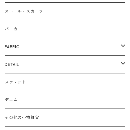
ピアス/イヤリング
布帛
サンダル/ミュール
ストール・スカーフ
リング
カゴ
スニーカー/カジュアルシューズ
パーカー
ファー
パンプス/綺麗めシューズ
FABRIC
ECOレザー/ファー/ムートン
ブーツ
裏毛スウェット
DETAIL
爆暖フリース裏起毛
ロゴ
スウェット
ボア
前後２WAY
デニム
デニム
その他の小物雑貨