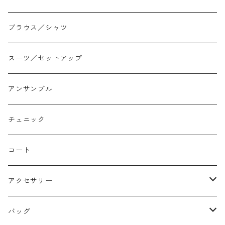
ジョガー
アシンメトリー/切り替え
ロンtee
ワンピース
ブラウス／シャツ
イージーパンツ/履き込み
プリント柄
ノースリーブ
ジャンスカ
スーツ／セットアップ
コクーン/バレル/カーブ
チェック
サロペット オールインワン
アンサンブル
ストレート
リバーシブル
チュニック
バルーン
コート
アクセサリー
ネックレス
バッグ