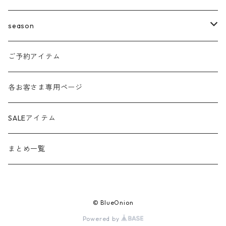
agnost
season
amo
24ss
ご予約アイテム
anana
24aw
各お客さま専用ページ
ante aciem
25ss
SALEアイテム
any
25aw
まとめ一覧
beatrice
26ss
© BlueOnion
blanco / uncleDaves
26aw
Powered by