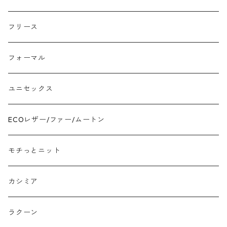
モヘア
フリース
モチッとニット
フォーマル
ツイード
ユニセックス
ジャガード
ECOレザー/ファー/ムートン
接触冷感
モチっとニット
プリント柄物
カシミア
刺繍レース
ラクーン