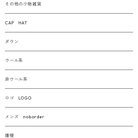
デニム
その他の小物雑貨
ダウン
CAP HAT
ダンガリー
ダウン
ウール系
ウール系
非ウール系
非ウール系
エコレザー合成皮革
ロゴ LOGO
カシミア
メンズ noborder
ラクーン フェレット フォックス
爆暖