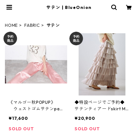
サテン | BlueOnion
HOME
FABRIC
サテン
《マルゴー秋POPUP》
◆特設ページでご予約◆
ウェストゴムサテンpan
サテンティアードskirt M2
ts margaux MG PT 26098
62- 28068 Mewl 26ss04
¥17,600
¥20,900
-A 2607c-008
¥20,900 税込
SOLD OUT
SOLD OUT