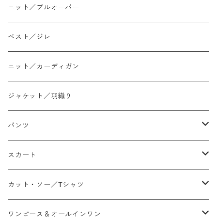
ニット／プルオーバー
ベスト／ジレ
ニット／カーディガン
ジャケット／羽織り
パンツ
テーパード
スカート
ワイド
ストレート/タイト
カット・ソー／Tシャツ
スリム/スキニー
フレア
Tシャツ
ワンピース＆オールインワン