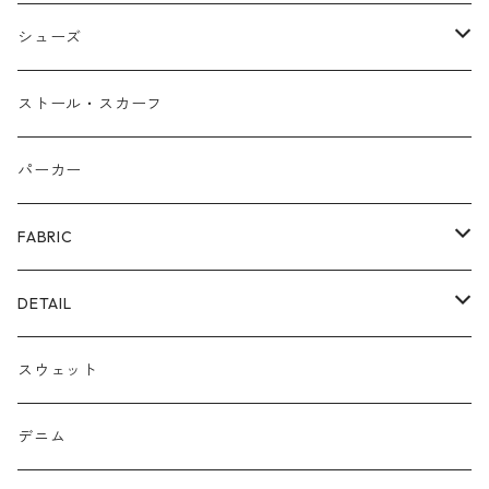
バングル
本革
シューズ
ピアス/イヤリング
布帛
サンダル/ミュール
ストール・スカーフ
リング
カゴ
スニーカー/カジュアルシューズ
パーカー
ファー
パンプス/綺麗めシューズ
FABRIC
ECOレザー/ファー/ムートン
ブーツ
裏毛スウェット
DETAIL
爆暖フリース裏起毛
ロゴ
スウェット
ボア
前後２WAY
デニム