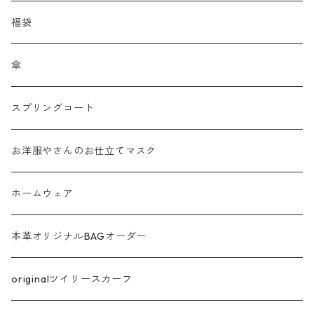
メッシュ
福袋
チュール
傘
フリンジ フェザー
スプリングコート
シャギー
お洋服やさんのお仕立てマスク
ラメ
ホームウェア
サテン
本革オリジナルBAGオーダー
綿ローン
originalツイリースカーフ