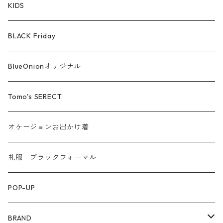
シルケットコットン
KIDS
ファー ムートン
BLACK Friday
汗染み防止
BlueOnionオリジナル
Tomo's SERECT
オケージョンお出かけ着
礼服 ブラックフォーマル
POP-UP
BRAND