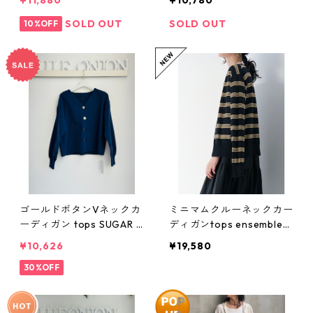
¥11,880
¥10,780
21 passione
SOLD OUT
SOLD OUT
10%OFF
ゴールドボタンVネックカ
ミニマムクルーネックカー
ーディガン tops SUGAR R
ディガンtops ensemble対
OSE シュガーローズ 256
応 9263- 694 GS chignon
¥10,626
¥19,580
093 2602a -016
039-2606
30%OFF