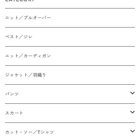
ニット／プルオーバー
ベスト／ジレ
ニット／カーディガン
ジャケット／羽織り
パンツ
テーパード
スカート
ワイド
ストレート/タイト
カット・ソー／Tシャツ