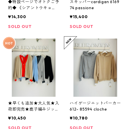
◆特設ページでオトクご予
スキッパーcardigan 6169
約◆ 《シアントウキョ
74 passione
ウ》 トリムフリンジニ
¥14,300
¥15,400
ットフーディ 604508 cya
ntokyo 2603 b -009
SOLD OUT
SOLD OUT
★早くも追加★大人気★入
ハイゲージニットパーカー
荷即完売★鹿子編みジップ
612- 85594 cloche
cardigan 612- 85597 clo
¥10,450
¥10,780
che
SOLD OUT
SOLD OUT