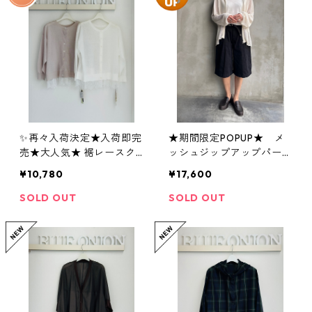
✨再々入荷決定★入荷即完
★期間限定POPUP★ メ
売★大人気★ 裾レースク
ッシュジップアップパーカ
ルー2wayカーディガン 52
ー 520104 flamingo f
¥10,780
¥17,600
4001 uncarnet
arm
SOLD OUT
SOLD OUT