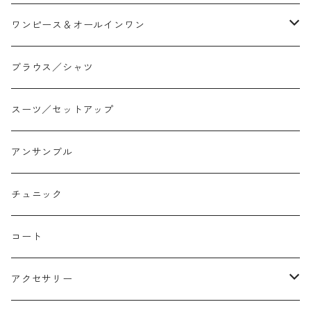
スリム/スキニー
フレア
Tシャツ
ワンピース＆オールインワン
ジョガー
アシンメトリー/切り替え
ロンtee
ワンピース
ブラウス／シャツ
イージーパンツ/履き込み
プリント柄
ノースリーブ
ジャンスカ
スーツ／セットアップ
コクーン/バレル/カーブ
チェック
サロペット オールインワン
アンサンブル
ストレート
リバーシブル
チュニック
バルーン
コート
アクセサリー