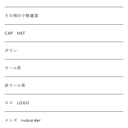
デニム
その他の小物雑貨
ダウン
CAP HAT
ダンガリー
ダウン
ウール系
ウール系
非ウール系
非ウール系
エコレザー合成皮革
ロゴ LOGO
カシミア
メンズ noborder