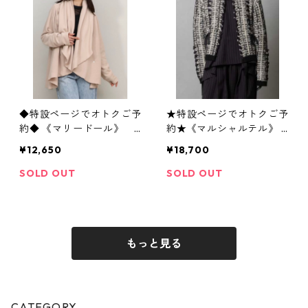
◆特設ページでオトクご予
★特設ページでオトクご予
約◆ 《マリードール》
約★《マルシャルテル》 T
サークルドレープcardig
weed-Knit Cardigan ZM
¥12,650
¥18,700
an 25499 maried’or 260
T 264 KN 333 marechal t
9-004
erre 2609
SOLD OUT
SOLD OUT
もっと見る
CATEGORY