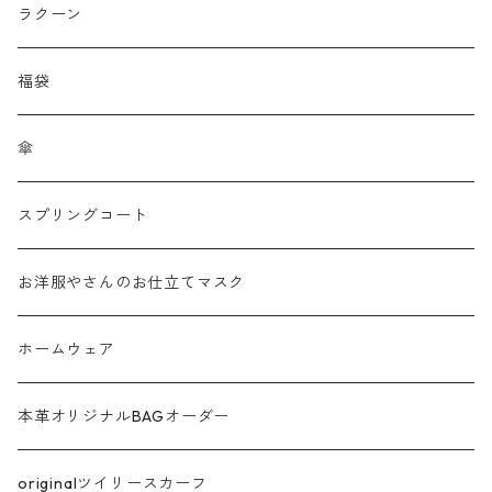
刺繍レース
ラクーン
メッシュ
福袋
チュール
傘
フリンジ フェザー
スプリングコート
シャギー
お洋服やさんのお仕立てマスク
ラメ
ホームウェア
サテン
本革オリジナルBAGオーダー
綿ローン
originalツイリースカーフ