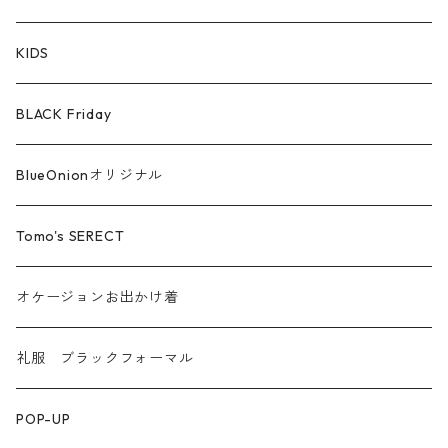
シルケットコットン
KIDS
ファー ムートン
BLACK Friday
汗染み防止
BlueOnionオリジナル
Tomo's SERECT
オケージョンお出かけ着
礼服 ブラックフォーマル
POP-UP