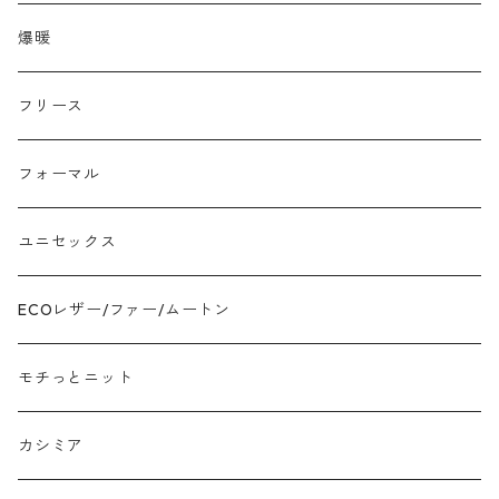
ラクーン フェレット フォックス
爆暖
モヘア
フリース
モチッとニット
フォーマル
ツイード
ユニセックス
ジャガード
ECOレザー/ファー/ムートン
接触冷感
モチっとニット
プリント柄物
カシミア