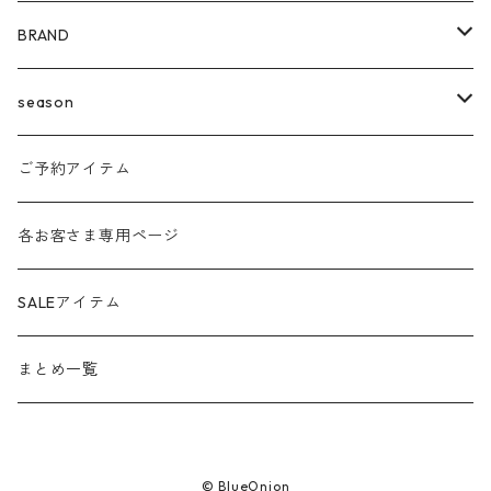
BRAND
agnost
season
amo
24ss
ご予約アイテム
anana
24aw
各お客さま専用ページ
ante aciem
25ss
SALEアイテム
any
25aw
まとめ一覧
beatrice
26ss
© BlueOnion