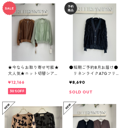
★今ならお取り寄せ可能★
●短期ご予約8月お届け●
大人気★ニット切替シアー
リネンライクA7Gフリ
ブルゾン 80268339 Digni
ンジCD WKQ7227 hunch
¥12,166
¥8,690
té collier
30%OFF
SOLD OUT