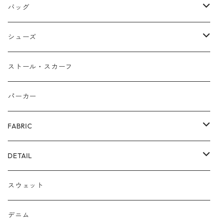
ネックレス
バッグ
バングル
本革
シューズ
ピアス/イヤリング
布帛
サンダル/ミュール
ストール・スカーフ
リング
カゴ
スニーカー/カジュアルシューズ
パーカー
ファー
パンプス/綺麗めシューズ
FABRIC
ECOレザー/ファー/ムートン
ブーツ
裏毛スウェット
DETAIL
爆暖フリース裏起毛
ロゴ
スウェット
ボア
前後２WAY
デニム