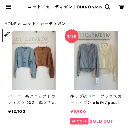
ニット／カーディガン | BlueOnion
HOME
ニット／カーディガン
ペーパー糸クロップドカー
袖リブ裾ドローブラウスカ
ディガン 652 - 85517 clo
ーディガン 616947 passio
che
ne 001-2601
¥12,100
¥9,900
SOLD OUT
40%OFF