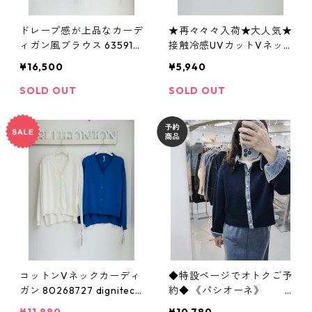
ドレープ感が上品なカーデ
★再々々々入荷★大人気★
ィガン風ブラウス 635917
接触冷感UVカットVネッ
PASSIONE
クカーディガン 5614051 y
¥16,500
¥5,940
amaguchiwholesaler
SOLD OUT
SOLD OUT
コットンVネックカーディ
◆特設ページでオトクご予
ガン 80268727 digniteco
約◆ 《パシオーネ》
llier
デニム切替cardigan 6469