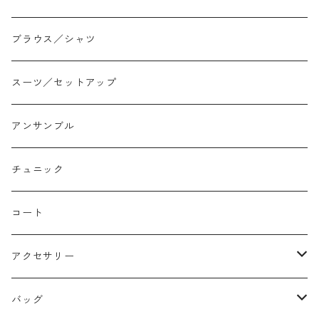
ジョガー
アシンメトリー/切り替え
ロンtee
ワンピース
ブラウス／シャツ
イージーパンツ/履き込み
プリント柄
ノースリーブ
ジャンスカ
スーツ／セットアップ
コクーン/バレル/カーブ
チェック
サロペット オールインワン
アンサンブル
ストレート
リバーシブル
チュニック
バルーン
コート
アクセサリー
ネックレス
バッグ