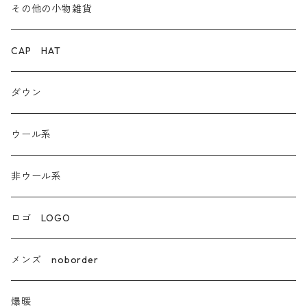
デニム
その他の小物雑貨
ダウン
CAP HAT
ダンガリー
ダウン
ウール系
ウール系
非ウール系
非ウール系
エコレザー合成皮革
ロゴ LOGO
カシミア
メンズ noborder
ラクーン フェレット フォックス
爆暖