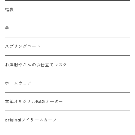
メッシュ
福袋
チュール
傘
フリンジ フェザー
スプリングコート
シャギー
お洋服やさんのお仕立てマスク
ラメ
ホームウェア
サテン
本革オリジナルBAGオーダー
綿ローン
originalツイリースカーフ