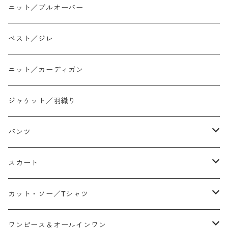
ニット／プルオーバー
ベスト／ジレ
ニット／カーディガン
ジャケット／羽織り
パンツ
テーパード
スカート
ワイド
ストレート/タイト
カット・ソー／Tシャツ
スリム/スキニー
フレア
Tシャツ
ワンピース＆オールインワン