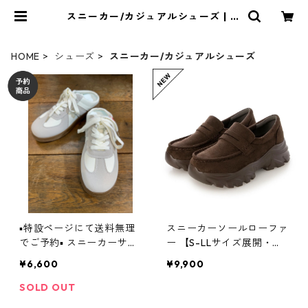
スニーカー/カジュアルシューズ | Bl
ueOnion
HOME
シューズ
スニーカー/カジュアルシューズ
▪️特設ページにて送料無理
スニーカーソールローファ
でご予約▪️ スニーカーサン
ー 【S-LLサイズ展開・軽
ダル 626981 passione 26
量】 1Z5849 （ブラウンス
¥6,600
¥9,900
ss04 ¥6,600 税込
エード） EVOL イーボル
SOLD OUT