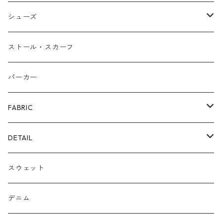
バングル
本革
シューズ
ピアス/イヤリング
布帛
サンダル/ミュール
ストール・スカーフ
リング
カゴ
スニーカー/カジュアルシューズ
パーカー
ファー
パンプス/綺麗めシューズ
FABRIC
ECOレザー/ファー/ムートン
ブーツ
裏毛スウェット
DETAIL
爆暖フリース裏起毛
ロゴ
スウェット
ボア
前後２WAY
デニム