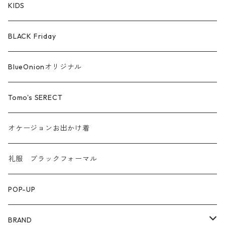
シルケットコットン
KIDS
ファー ムートン
BLACK Friday
汗染み防止
BlueOnionオリジナル
Tomo's SERECT
オケージョンお出かけ着
礼服 ブラックフォーマル
POP-UP
BRAND