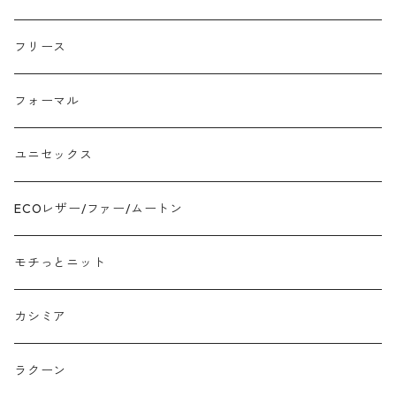
モヘア
フリース
モチッとニット
フォーマル
ツイード
ユニセックス
ジャガード
ECOレザー/ファー/ムートン
接触冷感
モチっとニット
プリント柄物
カシミア
刺繍レース
ラクーン