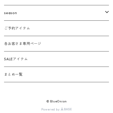
agnost
season
amo
24ss
ご予約アイテム
anana
24aw
各お客さま専用ページ
ante aciem
25ss
SALEアイテム
any
25aw
まとめ一覧
beatrice
26ss
© BlueOnion
blanco / uncleDaves
26aw
Powered by