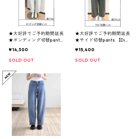
★大好評でご予約期間延長
★大好評でご予約期間延長
★ボンディング切替pants
★サイド切替pants 【Dig
（setup対応）【Dignité c
nité collier ディニテコリ
¥14,300
¥15,400
ollier ディニテコリエ 25
エ 25冬ご予約】 80256
冬ご予約】 80256509 25
583 2512b-005
SOLD OUT
SOLD OUT
12a-005