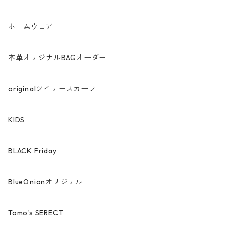
ラメ
ホームウェア
サテン
本革オリジナルBAGオーダー
綿ローン
originalツイリースカーフ
シルケットコットン
KIDS
ファー ムートン
BLACK Friday
汗染み防止
BlueOnionオリジナル
Tomo's SERECT