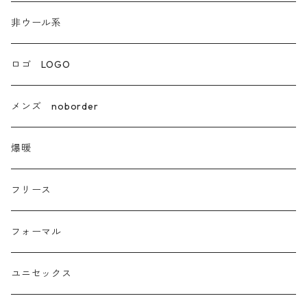
非ウール系
非ウール系
エコレザー合成皮革
ロゴ LOGO
カシミア
メンズ noborder
ラクーン フェレット フォックス
爆暖
モヘア
フリース
モチッとニット
フォーマル
ツイード
ユニセックス