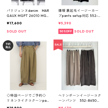
パリジェンヌdenim MAR
爆暖 裏起毛イージーカー
GAUX MGPT 26010 MGP
ブpants setup対応 552- 8
T 26011
6562 クロッシェ cloche 2
¥17,600
¥5,390
5aw
SOLD OUT
SOLD OUT
50%OFF
◇特設ページでご予約◇
ヘリンボーンイージーコク
リネンライクコクーンpan
ーンパンツ 552-86509
ts 3862- 337 MK chignon
2509b