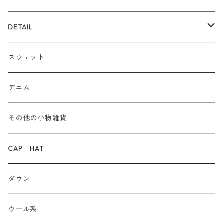
ECOレザー/ファー/ムートン
ブーツ
裏毛スウェット
DETAIL
爆暖フリース裏起毛
ロゴ
スウェット
ボア
前後２WAY
デニム
デニム
その他の小物雑貨
ダウン
CAP HAT
ダンガリー
ダウン
ウール系
ウール系