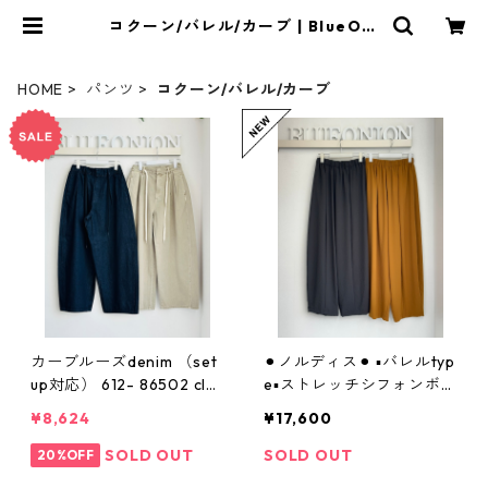
コクーン/バレル/カーブ | BlueOni
on
HOME
パンツ
コクーン/バレル/カーブ
カーブルーズdenim （set
⚫︎ノルディス⚫︎ ▪️バレルtyp
up対応） 612- 86502 clo
e▪️ストレッチシフォンボリ
che
ュームpants （set UP対
¥8,624
¥17,600
応） ノルディス 802682
07 dignitecollier 005-26
SOLD OUT
SOLD OUT
20%OFF
04