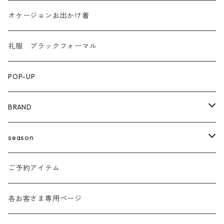
オケージョンお出かけ着
礼服 ブラックフォーマル
POP-UP
BRAND
agnost
season
amo
24ss
ご予約アイテム
anana
24aw
各お客さま専用ページ