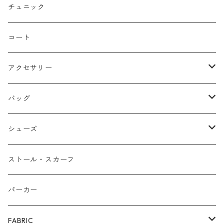
ストレート
リバーシブル
チュニック
バルーン
コート
アクセサリー
ネックレス
バッグ
バングル
本革
シューズ
ピアス/イヤリング
布帛
サンダル/ミュール
ストール・スカーフ
リング
カゴ
スニーカー/カジュアルシューズ
パーカー
ファー
パンプス/綺麗めシューズ
FABRIC