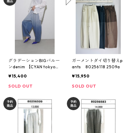
グラデーションBIGバルー
ガーメントダイ切り替えp
ンdenim 【CYAN tokyo
ants 80256118 2509a
シアントーキョー 26春
¥15,400
¥15,950
ご予約】 610426 2602 b
-003
SOLD OUT
SOLD OUT