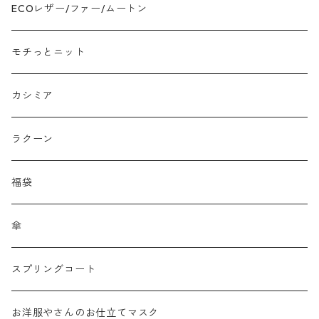
ジャガード
ECOレザー/ファー/ムートン
接触冷感
モチっとニット
プリント柄物
カシミア
刺繍レース
ラクーン
メッシュ
福袋
チュール
傘
フリンジ フェザー
スプリングコート
シャギー
お洋服やさんのお仕立てマスク