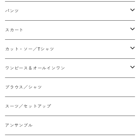
パンツ
テーパード
スカート
ワイド
ストレート/タイト
カット・ソー／Tシャツ
スリム/スキニー
フレア
Tシャツ
ワンピース＆オールインワン
ジョガー
アシンメトリー/切り替え
ロンtee
ワンピース
ブラウス／シャツ
イージーパンツ/履き込み
プリント柄
ノースリーブ
ジャンスカ
スーツ／セットアップ
コクーン/バレル/カーブ
チェック
サロペット オールインワン
アンサンブル