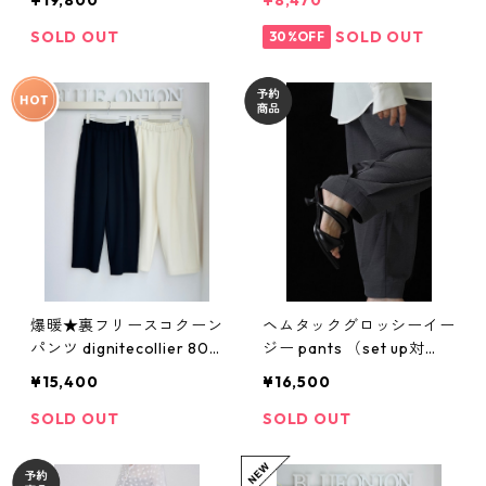
¥19,800
¥8,470
26ss04 ¥19,800 税込
SOLD OUT
SOLD OUT
30%OFF
爆暖★裏フリースコクーン
ヘムタックグロッシーイー
パンツ dignitecollier 802
ジー pants （set up対
56342
応） 【CYAN tokyo シア
¥15,400
¥16,500
ントーキョー 26春ご予
約】 610443 2602 b -00
SOLD OUT
SOLD OUT
3