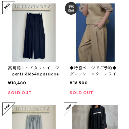
高島縮サイドタックイージ
◆特設ページでご予約◆
ーpants 616646 passione
グロッシーコクーンワイド
（ setup 対応） 601468 c
¥18,480
¥16,500
yantokyo 003-2605
SOLD OUT
SOLD OUT