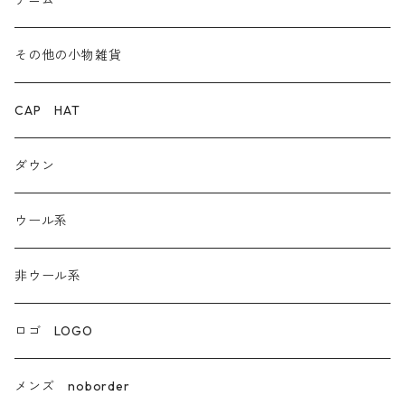
デニム
デニム
その他の小物雑貨
ダウン
CAP HAT
ダンガリー
ダウン
ウール系
ウール系
非ウール系
非ウール系
エコレザー合成皮革
ロゴ LOGO
カシミア
メンズ noborder