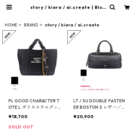
story / kiara / ai.create | Blue
Onion
HOME
BRAND
story / kiara / ai.create
PL GOOD CHARACTER T
LT / SU DOUBLE FASTEN
OTE L ポリエステルグッド
ER BOSTON S レザー／ス
キャラトートL ЗA- 1858 -
ウェード ダブルファスナ
¥18,700
¥20,900
4 story 2607
ー ボストンS 3A- 1882 -4
story 2607
SOLD OUT