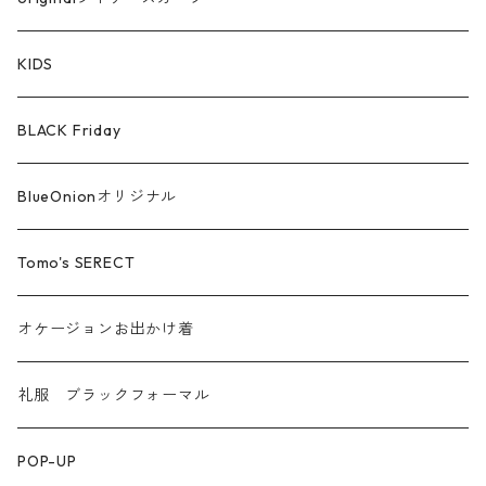
シルケットコットン
KIDS
ファー ムートン
BLACK Friday
汗染み防止
BlueOnionオリジナル
Tomo's SERECT
オケージョンお出かけ着
礼服 ブラックフォーマル
POP-UP