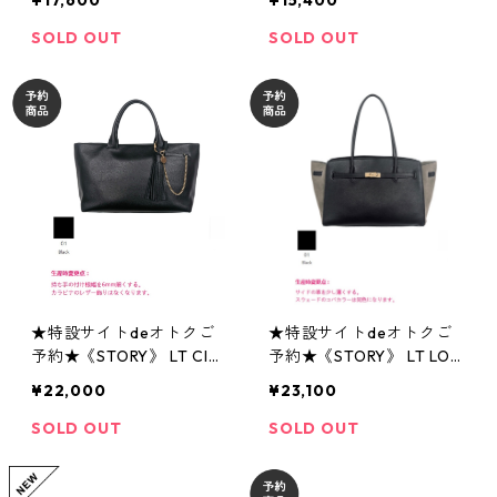
¥17,600
¥15,400
DER M ポリエステル ギャ
ー ビーズストラップハン
ザーハンドル ワンショル
ドバッグ 3A- 1879 -4 sto
SOLD OUT
SOLD OUT
ダー 3A- 1884 -4 story 2
ry 2607
607
★特設サイトdeオトクご
★特設サイトdeオトクご
予約★《STORY》 LT CIN
予約★《STORY》 LT LON
EMA TOTE M レザー シネ
G HANDLE TOTE L レザー
¥22,000
¥23,100
マトートM 3A- 1878 -4 st
ロングハンドルトートL 3A
ory 2607
- 1873 -4 story 2607
SOLD OUT
SOLD OUT