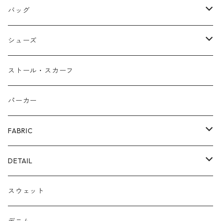
ネックレス
バッグ
バングル
本革
シューズ
ピアス/イヤリング
布帛
サンダル/ミュール
ストール・スカーフ
リング
カゴ
スニーカー/カジュアルシューズ
パーカー
ファー
パンプス/綺麗めシューズ
FABRIC
ECOレザー/ファー/ムートン
ブーツ
裏毛スウェット
DETAIL
爆暖フリース裏起毛
ロゴ
スウェット
ボア
前後２WAY