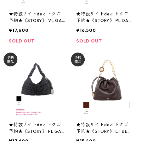
★特設サイトdeオトクご
★特設サイトdeオトクご
予約★《STORY》 VL GAT
予約★《STORY》 PL DAIL
HER STRAP HANDBAG ベ
Y ONESHOULDER M ポリ
¥17,600
¥16,500
ロア ギャザーストラップ
エステル デイリー ワンシ
ハンドバッグ ЗA- 1892 -3
ョルダーM ЗA- 1886 -4 st
SOLD OUT
SOLD OUT
story 2607
ory 2607
★特設サイトdeオトクご
★特設サイトdeオトクご
予約★《STORY》 PL GAT
予約★《STORY》 LT BEA
HER HANDLE ONESHOUL
DS STRAP HANDBAG レザ