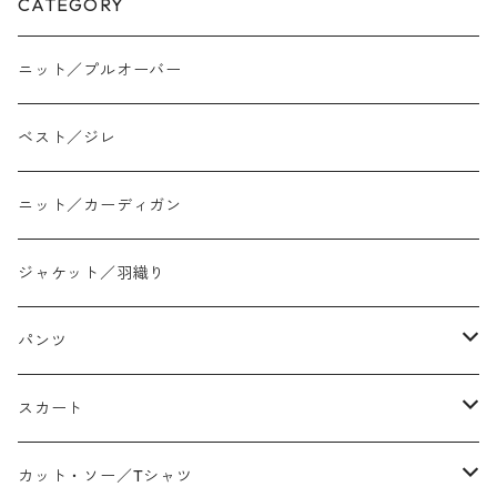
CATEGORY
ニット／プルオーバー
ベスト／ジレ
ニット／カーディガン
ジャケット／羽織り
パンツ
テーパード
スカート
ワイド
ストレート/タイト
カット・ソー／Tシャツ