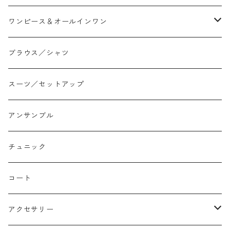
スリム/スキニー
フレア
Tシャツ
ワンピース＆オールインワン
ジョガー
アシンメトリー/切り替え
ロンtee
ワンピース
ブラウス／シャツ
イージーパンツ/履き込み
プリント柄
ノースリーブ
ジャンスカ
スーツ／セットアップ
コクーン/バレル/カーブ
チェック
サロペット オールインワン
アンサンブル
ストレート
リバーシブル
チュニック
バルーン
コート
アクセサリー