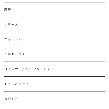
ラクーン フェレット フォックス
爆暖
モヘア
フリース
モチッとニット
フォーマル
ツイード
ユニセックス
ジャガード
ECOレザー/ファー/ムートン
接触冷感
モチっとニット
プリント柄物
カシミア