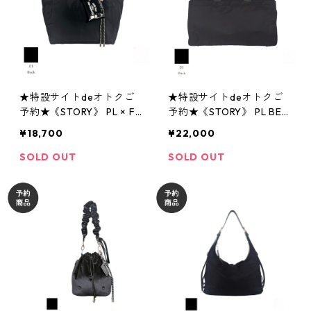
★特設サイトdeオトクご
★特設サイトdeオトクご
予約★《STORY》 PL × FU
予約★《STORY》 PL BEL
REVERSIBLE TOTE M ポリ
TED TOTE L ポリエステル
¥18,700
¥22,000
エステルxファー リバーシ
ベルテッド トートL 3A- 18
ブル トートM
93 -3 story 2607
SOLD OUT
SOLD OUT