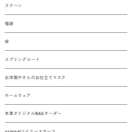
刺繍レース
ラクーン
メッシュ
福袋
チュール
傘
フリンジ フェザー
スプリングコート
シャギー
お洋服やさんのお仕立てマスク
ラメ
ホームウェア
サテン
本革オリジナルBAGオーダー
綿ローン
originalツイリースカーフ