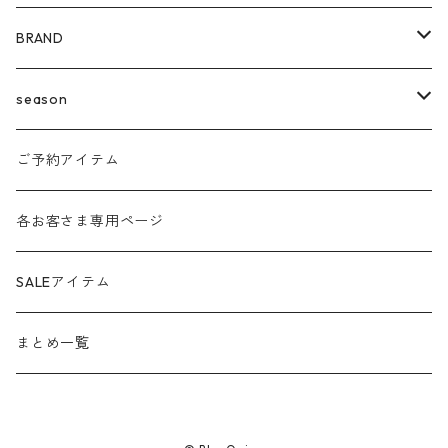
BRAND
agnost
season
amo
24ss
ご予約アイテム
anana
24aw
各お客さま専用ページ
ante aciem
25ss
SALEアイテム
any
25aw
まとめ一覧
beatrice
26ss