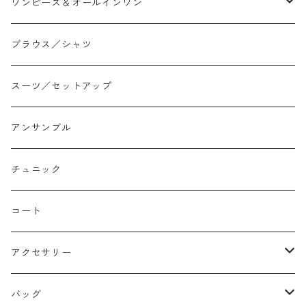
スリム/スキニー
フレア
Tシャツ
ワンピース＆オールインワン
ジョガー
アシンメトリー/切り替え
ロンtee
ワンピース
ブラウス／シャツ
イージーパンツ/履き込み
プリント柄
ノースリーブ
ジャンスカ
スーツ／セットアップ
コクーン/バレル/カーブ
チェック
サロペット オールインワン
アンサンブル
ストレート
リバーシブル
チュニック
バルーン
コート
アクセサリー
ネックレス
バッグ