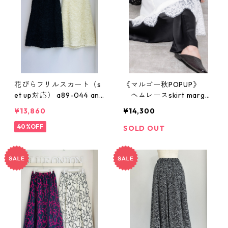
花びらフリルスカート（s
《マルゴー秋POPUP》
et up対応） a89-044 ana
ヘムレースskirt margau
na
x MG SK 26097 -A 2607c
¥13,860
¥14,300
-008
40%OFF
SOLD OUT