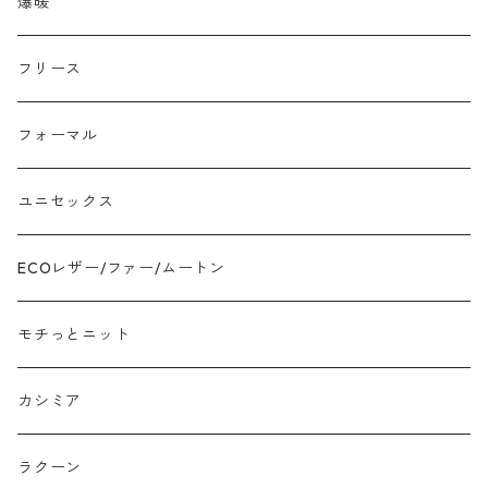
ラクーン フェレット フォックス
爆暖
モヘア
フリース
モチッとニット
フォーマル
ツイード
ユニセックス
ジャガード
ECOレザー/ファー/ムートン
接触冷感
モチっとニット
プリント柄物
カシミア
刺繍レース
ラクーン