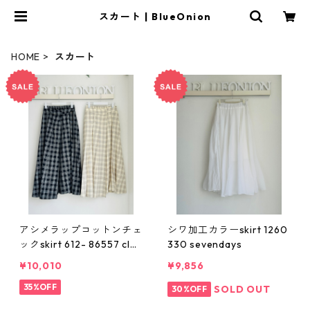
スカート | BlueOnion
HOME
スカート
アシメラップコットンチェ
シワ加工カラーskirt 1260
ックskirt 612- 86557 cloc
330 sevendays
he
¥10,010
¥9,856
35%OFF
SOLD OUT
30%OFF