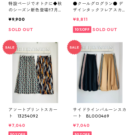
特設ページでオトクに◆秋
●クールグログラン● デ
のシーズン新色登場‼️7月
ザインタックフレアスカー
お届けご予約◆神タイトs
ト （set up対応）612 - 86
¥9,900
¥8,811
kirt◆大人気◆マイクロリ
536 cloche
ブタイトスカート 51561
SOLD OUT
SOLD OUT
10%OFF
4
アソートプリントスカー
サイドラインバルーンスカ
ト 13254092
ート BL000469
¥7,040
¥7,040
50%OFF
50%OFF