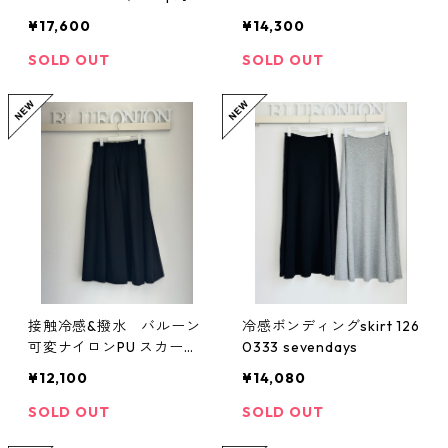
応） 626628 PASSIONE
510118 flamingo farm
¥17,600
¥14,300
SOLD OUT
SOLD OUT
接触冷感&撥水 バルーン
冷感ボンディングskirt 126
可変ナイロンPU スカート
0333 sevendays
（set up対応） 652 - 865
¥12,100
¥14,080
25 Dignité collier
SOLD OUT
SOLD OUT