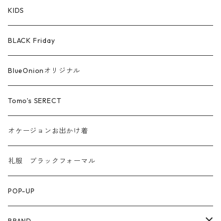
シルケットコットン
KIDS
ファー ムートン
BLACK Friday
汗染み防止
BlueOnionオリジナル
Tomo's SERECT
オケージョンお出かけ着
礼服 ブラックフォーマル
POP-UP