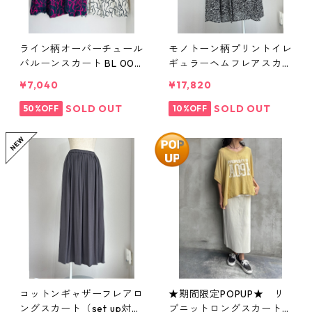
ライン柄オーバーチュール
モノトーン柄プリントイレ
バルーンスカート BL 000
ギュラーヘムフレアスカー
623 blanco
ト（set up対応） 626626
¥7,040
¥17,820
PASSIONE
SOLD OUT
SOLD OUT
50%OFF
10%OFF
コットンギャザーフレアロ
★期間限定POPUP★ リ
ングスカート（set up対
ブニットロングスカート