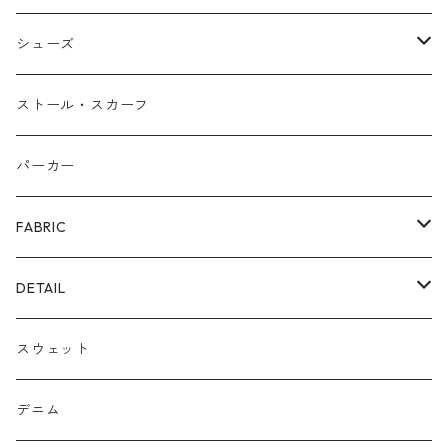
バングル
本革
シューズ
ピアス/イヤリング
布帛
サンダル/ミュール
ストール・スカーフ
リング
カゴ
スニーカー/カジュアルシューズ
パーカー
ファー
パンプス/綺麗めシューズ
FABRIC
ECOレザー/ファー/ムートン
ブーツ
裏毛スウェット
DETAIL
爆暖フリース裏起毛
ロゴ
スウェット
ボア
前後２WAY
デニム