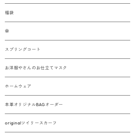
メッシュ
福袋
チュール
傘
フリンジ フェザー
スプリングコート
シャギー
お洋服やさんのお仕立てマスク
ラメ
ホームウェア
サテン
本革オリジナルBAGオーダー
綿ローン
originalツイリースカーフ