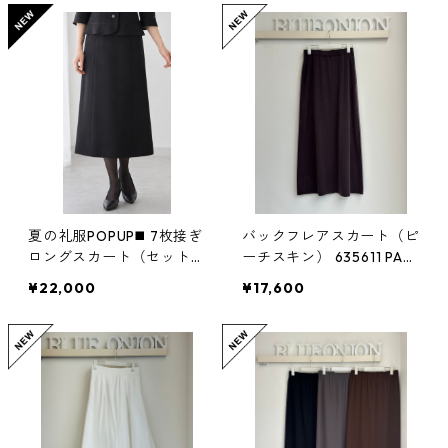
夏の礼服POPUP◼️ 7枚接ぎ
バックフレアスカート（ピ
ロングスカート（セットア
ーチスキン） 635611 PAS
ップ対応） MK3903 haw
SIONE
¥22,000
¥17,600
aii black formal