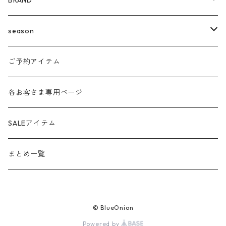
BRAND
agnost
season
amo
24ss
ご予約アイテム
anana
24aw
各お客さま専用ページ
ante aciem
25ss
SALEアイテム
any
25aw
まとめ一覧
beatrice
26ss
© BlueOnion
blanco / uncleDaves
26aw
Powered by