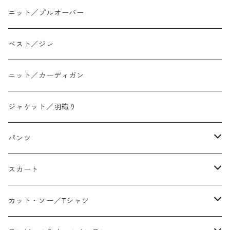
ニット／プルオーバー
ベスト／ジレ
ニット／カーディガン
ジャケット／羽織り
パンツ
テーパード
スカート
ワイド
ストレート/タイト
カット・ソー／Tシャツ