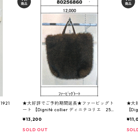
921
★大好評でご予約期間延長★ファービッグト
★大
ート 【Dignité collier ディニテコリエ 25
【Di
冬ご予約】 80256860 2512a-005
約】 8
¥13,200
¥11,
SOLD OUT
SOL