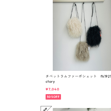
チベットラムファーポシェット fk19216 
ctory
¥7,040
50%OFF