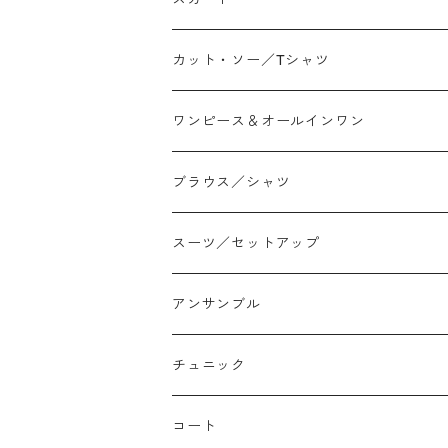
ワイド
ストレート/タイト
カット・ソー／Tシャツ
スリム/スキニー
フレア
Tシャツ
ワンピース＆オールインワン
ジョガー
アシンメトリー/切り替え
ロンtee
ワンピース
ブラウス／シャツ
イージーパンツ/履き込み
プリント柄
ノースリーブ
ジャンスカ
スーツ／セットアップ
コクーン/バレル/カーブ
チェック
サロペット オールインワン
アンサンブル
ストレート
リバーシブル
チュニック
バルーン
コート