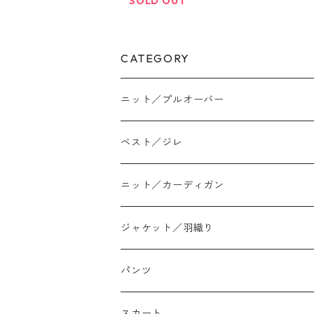
SOLD OUT
CATEGORY
ニット／プルオーバー
ベスト／ジレ
ニット／カーディガン
ジャケット／羽織り
パンツ
テーパード
スカート