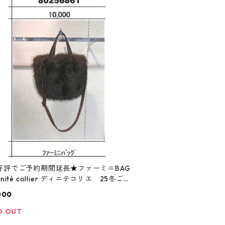
好評でご予約期間延長★ファーミニBAG
gnité collier ディニテコリエ 25冬ご予
0256861 2512a-005
000
D OUT