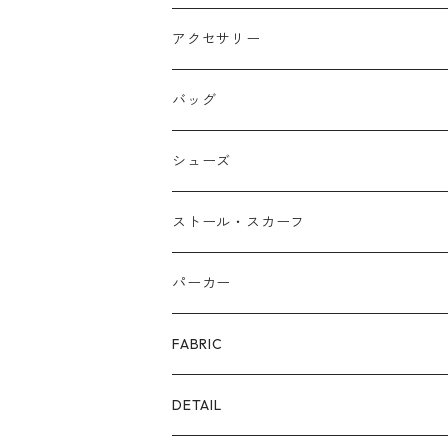
アクセサリー
ネックレス
バッグ
バングル
本革
シューズ
ピアス/イヤリング
布帛
サンダル/ミュール
ストール・スカーフ
リング
カゴ
スニーカー/カジュアルシューズ
パーカー
ファー
パンプス/綺麗めシューズ
FABRIC
ECOレザー/ファー/ムートン
ブーツ
裏毛スウェット
DETAIL