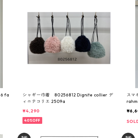
fa
シャギー巾着 80256812 Dignite collier デ
スマホサコッ
ィニテコリエ 2509a
¥4,290
¥6,
40%OFF
SOL