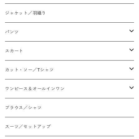
ジャケット／羽織り
パンツ
テーパード
スカート
ワイド
ストレート/タイト
カット・ソー／Tシャツ
スリム/スキニー
フレア
Tシャツ
ワンピース＆オールインワン
ジョガー
アシンメトリー/切り替え
ロンtee
ワンピース
ブラウス／シャツ
イージーパンツ/履き込み
プリント柄
ノースリーブ
ジャンスカ
スーツ／セットアップ