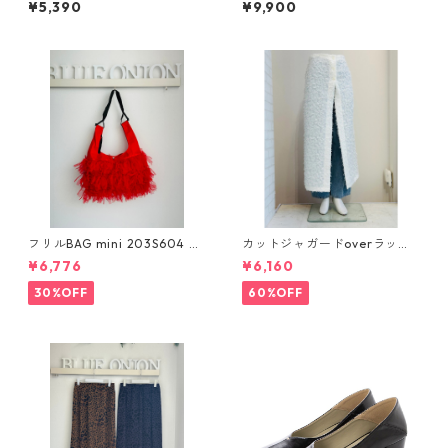
¥5,390
¥9,900
ご予約◆神タイトskirt◆大人
気◆マイクロリブタイトスカ
ート 515614
フリルBAG mini 203S604 42
カットジャガードoverラップs
b
kirt 516629
¥6,776
¥6,160
30%OFF
60%OFF