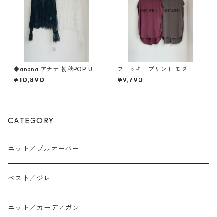
◆anana アナナ 初秋POP UP
フロッキープリント モダール
◆ 前後2wayラッセルレース
ジャージープルオーバー フレ
¥10,890
¥9,790
ブラウス 56-037 ANANA
ンチ袖ボックスシルエット （s
et up対応） cloche 652-8557
9
CATEGORY
ニット／プルオーバー
ベスト／ジレ
ニット／カーディガン