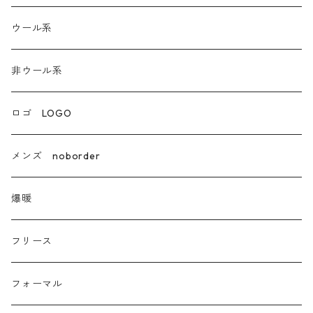
ウール系
ウール系
非ウール系
非ウール系
エコレザー合成皮革
ロゴ LOGO
カシミア
メンズ noborder
ラクーン フェレット フォックス
爆暖
モヘア
フリース
モチッとニット
フォーマル