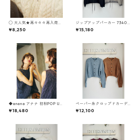
◯ 大人気★再々々々再入荷★
ジップアップパーカー 73400
Multiuse Dot Necklace C4
7 uncarnet
¥8,250
¥15,180
1012090-3
◆anana アナナ 初秋POP UP
ペーパー糸クロップドカーデ
◆ タッセルジャガードベス
ィガン 652 - 85517 cloche
¥18,480
¥12,100
ト（SETUP対応） 56-052 AN
ANA