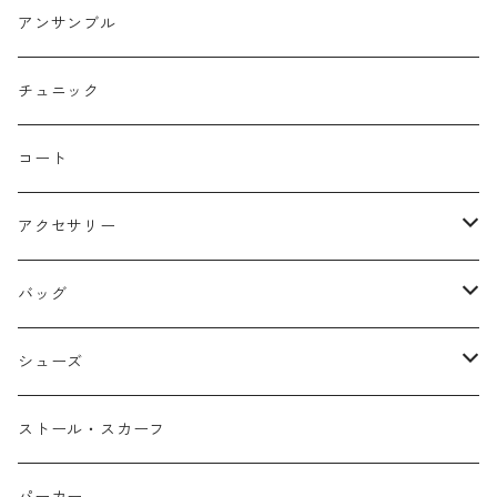
コクーン/バレル/カーブ
チェック
サロペット オールインワン
アンサンブル
ストレート
リバーシブル
チュニック
バルーン
コート
アクセサリー
ネックレス
バッグ
バングル
本革
シューズ
ピアス/イヤリング
布帛
サンダル/ミュール
ストール・スカーフ
リング
カゴ
スニーカー/カジュアルシューズ