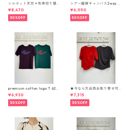
シルケット天竺＊布帛切り替
シアー擬麻キャンバス2way p
えone-piece （set up対応）
ullover 626916 passione
¥8,470
¥6,050
743916 uncarnet
30%OFF
50%OFF
premium cotton logo T 625
★今なら欠品色お取り寄せ可
937 passione
能★大人気★ねじり風コンパ
¥6,930
¥7,315
クトTee 610- 85031 cloche
30%OFF
30%OFF