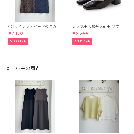
◯ Iラインレオパードのスカー
大人気★店頭分入荷★ ソフト
ト 550-86004 2506c
スクエアヒールローファー I
¥7,150
¥5,544
Y5696
50%OFF
30%OFF
セール中の商品