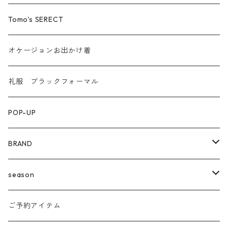
Tomo's SERECT
オケージョンお出かけ着
礼服 ブラックフォーマル
POP-UP
BRAND
agnost
season
amo
24ss
ご予約アイテム