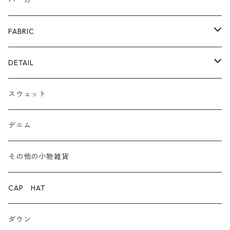
パーカー
ファー
パンプス/綺麗めシューズ
FABRIC
ECOレザー/ファー/ムートン
ブーツ
裏毛スウェット
DETAIL
爆暖フリース裏起毛
ロゴ
スウェット
ボア
前後２WAY
デニム
デニム
その他の小物雑貨
ダウン
CAP HAT
ダンガリー
ダウン