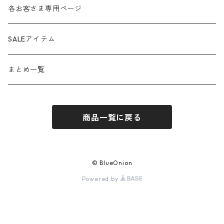
anana
24aw
各お客さま専用ページ
ante aciem
25ss
SALEアイテム
any
25aw
まとめ一覧
beatrice
26ss
商品一覧に戻る
blanco / uncleDaves
26aw
bondogirl
© BlueOnion
Powered by
brahmin
c+