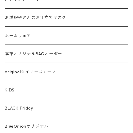
シャギー
お洋服やさんのお仕立てマスク
ラメ
ホームウェア
サテン
本革オリジナルBAGオーダー
綿ローン
originalツイリースカーフ
シルケットコットン
KIDS
ファー ムートン
BLACK Friday
汗染み防止
BlueOnionオリジナル