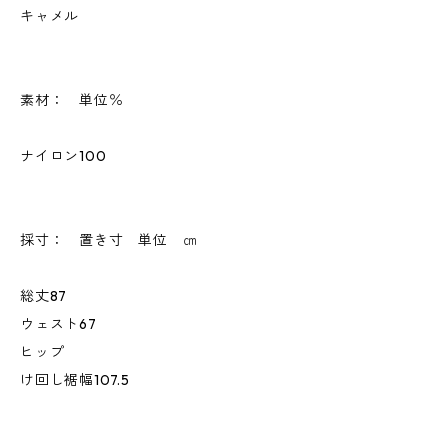
キャメル
素材： 単位％
ナイロン100
採寸： 置き寸 単位 ㎝
総丈87
ウェスト67
ヒップ
け回し裾幅107.5