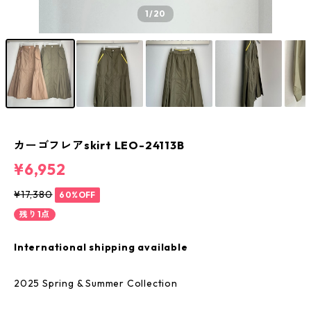
1
/20
カーゴフレアskirt LEO-24113B
¥6,952
¥17,380
60%OFF
残り1点
International shipping available
2025 Spring & Summer Collection