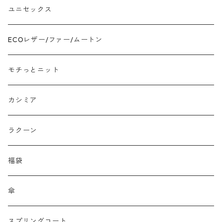
ツイード
ユニセックス
ジャガード
ECOレザー/ファー/ムートン
接触冷感
モチっとニット
プリント柄物
カシミア
刺繍レース
ラクーン
メッシュ
福袋
チュール
傘
フリンジ フェザー
スプリングコート