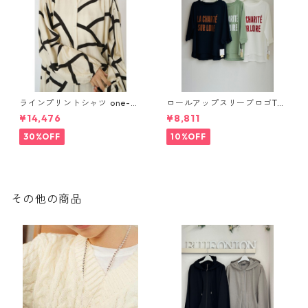
ラインプリントシャツ one-pi
ロールアップスリーブロゴTシ
ece CHIGNON 5961- 019 kk
ャツ 612 - 85780 cloche
¥14,476
¥8,811
2602b
30%OFF
10%OFF
その他の商品