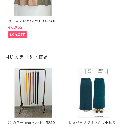
カーゴフレアskirt LEO-24113
B
¥6,952
60%OFF
同じカテゴリの商品
◯ カラーlongベルト 32505
特設ページでオトクに◆秋の
00 2506a
シーズン新色登場‼️7月お届け