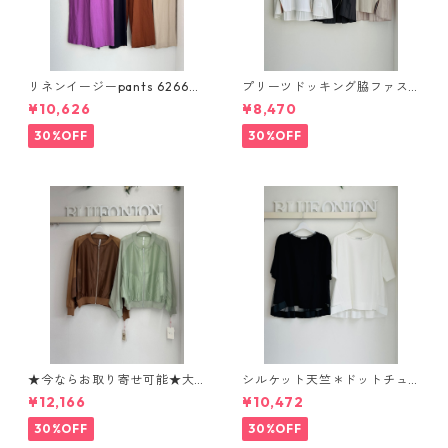
リネンイージーpants 62660
プリーツドッキング脇ファス
4 passione
ナーpullover 613983 uncarn
¥10,626
¥8,470
et 2604-017
30%OFF
30%OFF
★今ならお取り寄せ可能★大
シルケット天竺＊ドットチュ
人気★ニット切替シアーブル
ールバックフレアカットソー E
¥12,166
¥10,472
ゾン 80268339 Dignité colli
80311 beatrice
er
30%OFF
30%OFF