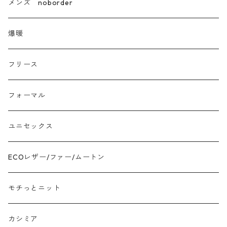
カシミア
メンズ noborder
ラクーン フェレット フォックス
爆暖
モヘア
フリース
モチッとニット
フォーマル
ツイード
ユニセックス
ジャガード
ECOレザー/ファー/ムートン
接触冷感
モチっとニット
プリント柄物
カシミア