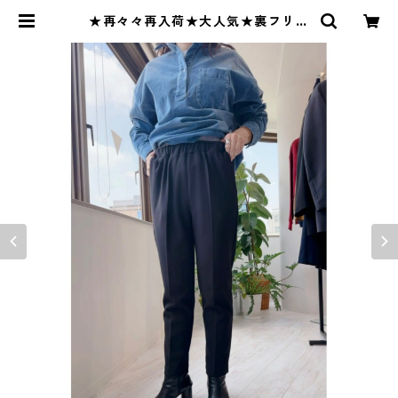
★再々々再入荷★大人気★裏フリー
ステーパードパンツ 80256340 D
ignite collier ディニテコリエ 251
0c | BlueOnion