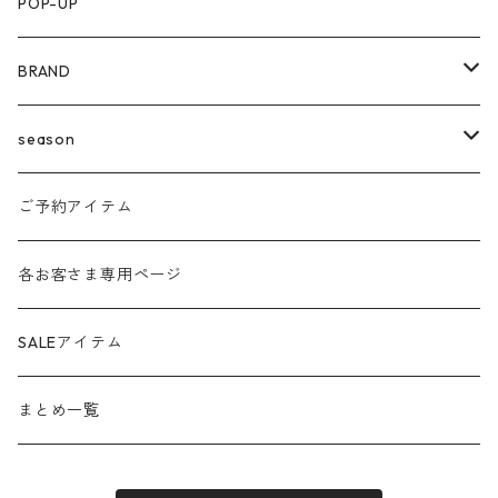
POP-UP
BRAND
agnost
season
amo
24ss
ご予約アイテム
anana
24aw
各お客さま専用ページ
ante aciem
25ss
SALEアイテム
any
25aw
まとめ一覧
beatrice
26ss