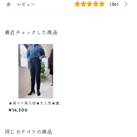
レビュー
(36)
最近チェックした商品
★再々々再入荷★大人気★裏
フリーステーパードパンツ 8
¥14,300
0256340 Dignite collier デ
ィニテコリエ 2510c
同じカテゴリの商品