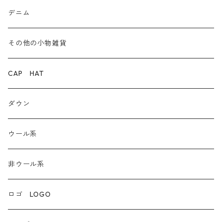
ボア
前後２WAY
デニム
デニム
その他の小物雑貨
ダウン
CAP HAT
ダンガリー
ダウン
ウール系
ウール系
非ウール系
非ウール系
エコレザー合成皮革
ロゴ LOGO