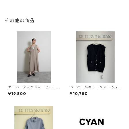
その他の商品
オーバータックジョーゼットo
ペーパー糸ニットベスト 652 -
ne-piece （set up対応） 60
85516 cloche
¥19,800
¥10,780
4497 cyantokyo 2603 b -0
08