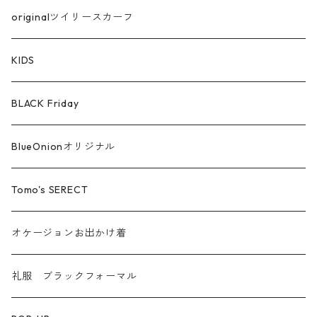
綿ローン
originalツイリースカーフ
シルケットコットン
KIDS
ファー ムートン
BLACK Friday
汗染み防止
BlueOnionオリジナル
Tomo's SERECT
オケージョンお出かけ着
礼服 ブラックフォーマル