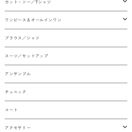
ワイド
ストレート/タイト
カット・ソー／Tシャツ
スリム/スキニー
フレア
Tシャツ
ワンピース＆オールインワン
ジョガー
アシンメトリー/切り替え
ロンtee
ワンピース
ブラウス／シャツ
イージーパンツ/履き込み
プリント柄
ノースリーブ
ジャンスカ
スーツ／セットアップ
コクーン/バレル/カーブ
チェック
サロペット オールインワン
アンサンブル
ストレート
リバーシブル
チュニック
バルーン
コート
アクセサリー