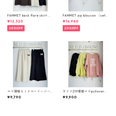
FAMMET back flare skirt （s
FAMMET zip blouson （setu
etup対応）カフネ cafune 5
p対応） 545908 カフネ ca
¥12,320
¥14,960
45608
fune
20%OFF
20%OFF
ロゴ爆暖セミナローイージー
サイドZIP爆暖ロゴpullover
スカート （set up対応） 55
（set up対応） 552- 85748 cl
¥9,790
¥9,900
2- 86578 cloche
oche