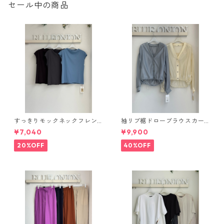
セール中の商品
すっきりモックネックフレン
袖リブ裾ドローブラウスカー
チカットソー（set up対応）
ディガン 616947 passione 0
¥7,040
¥9,900
626997 PASSIONE
01-2601
20%OFF
40%OFF