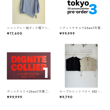
シャンブレー袖タック裾アシ
シアントウキョウ26aw7月展
ンメトリーシャツブラウス 63
ご予約ご紹介 その③
¥17,600
¥99,999
5938 PASSIONE
ディニテコリエ26aw7月展ご
ケーブルニットベスト 652 - 8
予約ご紹介 その①
5515 cloche
¥99,999
¥9,790