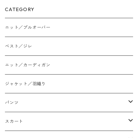
CATEGORY
ニット／プルオーバー
ベスト／ジレ
ニット／カーディガン
ジャケット／羽織り
パンツ
テーパード
スカート