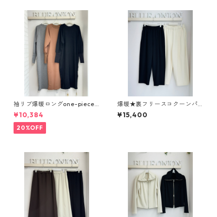
袖リブ爆暖ロングone-piece 5
爆暖★裏フリースコクーンパ
52- 85700 クロッシェ cloc
ンツ dignitecollier 8025634
¥10,384
¥15,400
he
2
20%OFF