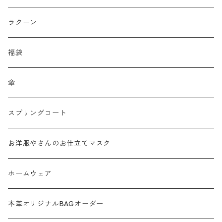
刺繍レース
ラクーン
メッシュ
福袋
チュール
傘
フリンジ フェザー
スプリングコート
シャギー
お洋服やさんのお仕立てマスク
ラメ
ホームウェア
サテン
本革オリジナルBAGオーダー