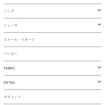
ネックレス
バッグ
バングル
本革
シューズ
ピアス/イヤリング
布帛
サンダル/ミュール
ストール・スカーフ
リング
カゴ
スニーカー/カジュアルシューズ
パーカー
ファー
パンプス/綺麗めシューズ
FABRIC
ECOレザー/ファー/ムートン
ブーツ
裏毛スウェット
DETAIL
爆暖フリース裏起毛
ロゴ
スウェット