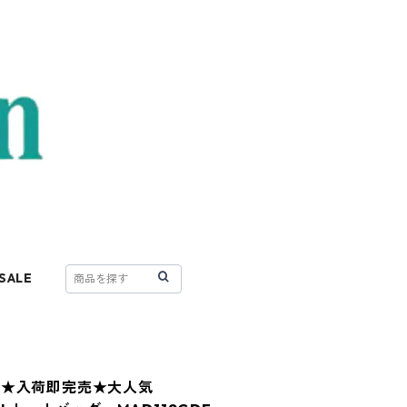
SALE
す★入荷即完売★大人気