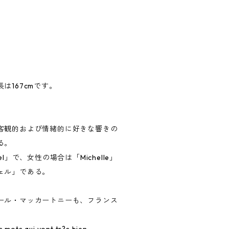
は167cmです。
客観的および情緒的に好きな響きの
る。
l」で、女性の場合は「Michelle」
ェル」である。
ール・マッカートニーも、フランス
s mots qui vont tr?s bien