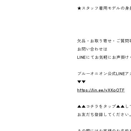
★スタッフ着用モデルの身長
欠品・お取り寄せ・ご質問
お問い合わせは
LINEにてお気軽にお声掛
ブルーオニオン公式LINE
▼▼
https://lin.ee/yXKoOTF
▲▲コチラをタップ▲▲し
お友だち登録してください
その際にはお客様のお名前