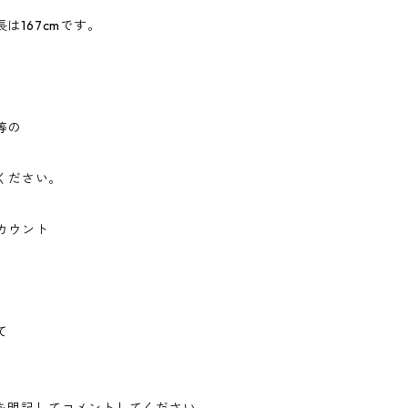
は167cmです。
等の
けください。
アカウント
て
。
を明記してコメントしてください。