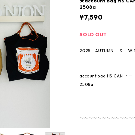
★account bag HS
2508a
¥7,590
SOLD OUT
2025 AUTUMN ＆ WIN
account bag HS CAN 
2508a
〜〜〜〜〜〜〜〜〜〜〜〜