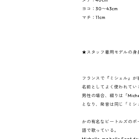
ヨコ：30〜43cm
マチ：11cm
★スタッフ着用モデルの身長
フランスで『ミシェル』が
名前としてよく使われてい
男性の場合、綴りは「Miche
となり、発音は同じ「ミシ
かの有名なビートルズのポ
語で歌っている。
Michelle, ma belle,Sont de