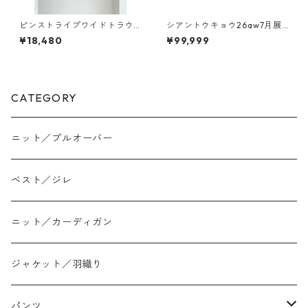
ピンストライプワイドトラウ
シアントウキョウ26aw7月展
ザー 96-022 ANANA
ご予約ご紹介 その②
¥18,480
¥99,999
CATEGORY
ニット／プルオーバー
ベスト／ジレ
ニット／カーディガン
ジャケット／羽織り
パンツ