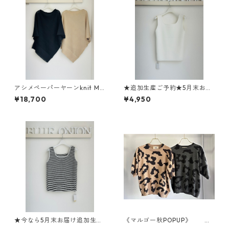
アシメペーパーヤーンknit M2
★追加生産ご予約★5月末お届
62- 93081 Mewl 26ss04 ¥18,
け★大人気★2WAYスクエアニ
¥18,700
¥4,950
700
ットタンク 612- 85520 cloch
e
★今なら5月末お届け追加生産
《マルゴー秋POPUP》 レ
ご予約★大人気★ボーダー2W
オパードプリントハーフスリ