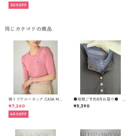
30%OFF
同じカテゴリの商品
綿リブクルーネック CASA MU
●短期ご予約8月お届け● リ
SIK 933603 2602a-047
ブ×パワーネットレイヤードヘ
¥7,260
¥5,390
ンリーPO WAS7225 hunch
40%OFF