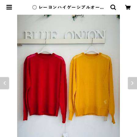
◯ レーヨンハイゲーシプルオーバ
ー 535914 | BlueOnion