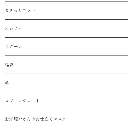
接触冷感
モチっとニット
プリント柄物
カシミア
刺繍レース
ラクーン
メッシュ
福袋
チュール
傘
フリンジ フェザー
スプリングコート
シャギー
お洋服やさんのお仕立てマスク