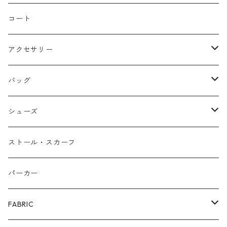
バルーン
コート
アクセサリー
ネックレス
バッグ
バングル
本革
シューズ
ピアス/イヤリング
布帛
サンダル/ミュール
ストール・スカーフ
リング
カゴ
スニーカー/カジュアルシューズ
パーカー
ファー
パンプス/綺麗めシューズ
FABRIC