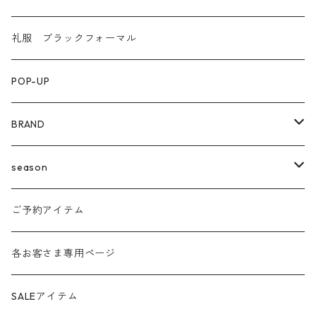
礼服 ブラックフォーマル
POP-UP
BRAND
agnost
season
amo
24ss
ご予約アイテム
anana
24aw
各お客さま専用ページ
ante aciem
25ss
SALEアイテム