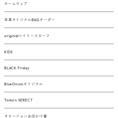
ラメ
ホームウェア
サテン
本革オリジナルBAGオーダー
綿ローン
originalツイリースカーフ
シルケットコットン
KIDS
ファー ムートン
BLACK Friday
汗染み防止
BlueOnionオリジナル
Tomo's SERECT
オケージョンお出かけ着