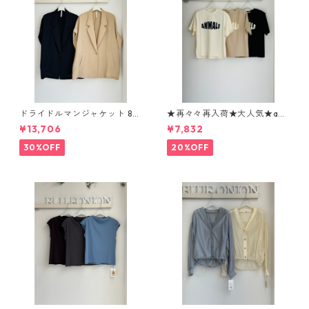
ドライドルマンジャケット 80
★再々々再入荷★大人気★ani
268317 dignitecollier
malロゴTシャツ 1260104 sev
¥13,706
¥7,832
en days
30%OFF
20%OFF