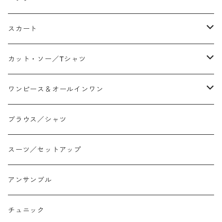
テーパード
スカート
ワイド
ストレート/タイト
カット・ソー／Tシャツ
スリム/スキニー
フレア
Tシャツ
ワンピース＆オールインワン
ジョガー
アシンメトリー/切り替え
ロンtee
ワンピース
ブラウス／シャツ
イージーパンツ/履き込み
プリント柄
ノースリーブ
ジャンスカ
スーツ／セットアップ
コクーン/バレル/カーブ
チェック
サロペット オールインワン
アンサンブル
ストレート
リバーシブル
チュニック