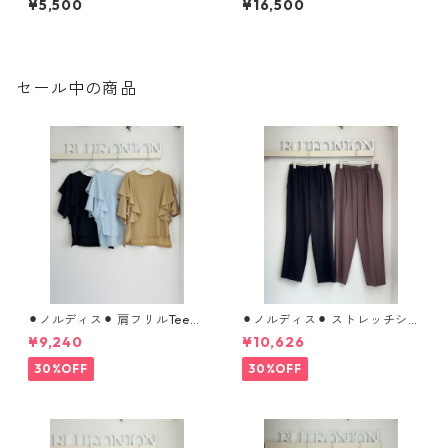
¥5,500
¥16,500
AYスクエアニットタンク 612-
ーブ margaux MG KN 26092
85521 cloche
-A 2607c-008
セール中の商品
⚫︎ノルディス⚫︎ 肩フリルTeeブ
⚫︎ノルディス⚫︎ ストレッチシ
ラウス （set up対応） 610- 8
フォンテーパードパンツ 8026
¥9,240
¥10,626
5064 cloche
8310 dignitecollier
30%OFF
30%OFF