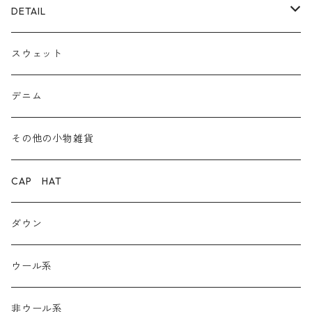
ECOレザー/ファー/ムートン
ブーツ
裏毛スウェット
DETAIL
爆暖フリース裏起毛
ロゴ
スウェット
ボア
前後２WAY
デニム
デニム
その他の小物雑貨
ダウン
CAP HAT
ダンガリー
ダウン
ウール系
ウール系
非ウール系
非ウール系