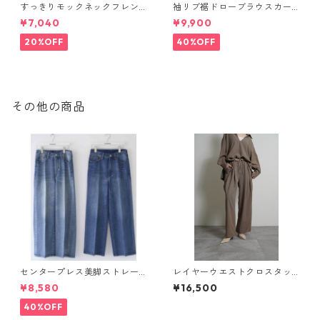
すっきりモックネックフレン
袖リブ裾ドローブラウスカー
チカットソー（set up対応）
ディガン 616947 passione 0
¥7,040
¥9,900
626997 PASSIONE
01-2601
20%OFF
40%OFF
その他の商品
センタープレス美脚ストレー
レイヤーウエストクロスタッ
トdenim 843526-047
クカーゴpants （set up対
¥8,580
¥16,500
応） 604488 cyantokyo 260
3 b -008
40%OFF