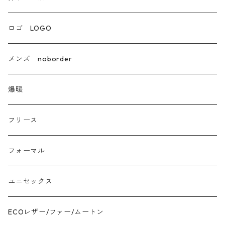
エコレザー合成皮革
ロゴ LOGO
カシミア
メンズ noborder
ラクーン フェレット フォックス
爆暖
モヘア
フリース
モチッとニット
フォーマル
ツイード
ユニセックス
ジャガード
ECOレザー/ファー/ムートン