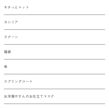
接触冷感
モチっとニット
プリント柄物
カシミア
刺繍レース
ラクーン
メッシュ
福袋
チュール
傘
フリンジ フェザー
スプリングコート
シャギー
お洋服やさんのお仕立てマスク