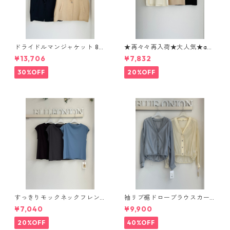
ドライドルマンジャケット 80
★再々々再入荷★大人気★ani
268317 dignitecollier
malロゴTシャツ 1260104 sev
¥13,706
¥7,832
en days
30%OFF
20%OFF
すっきりモックネックフレン
袖リブ裾ドローブラウスカー
チカットソー（set up対応）
ディガン 616947 passione 0
¥7,040
¥9,900
626997 PASSIONE
01-2601
20%OFF
40%OFF