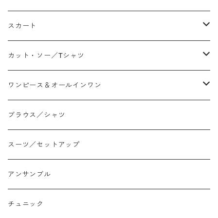
テーパード
スカート
ワイド
ストレート/タイト
カット・ソー／Tシャツ
スリム/スキニー
フレア
Tシャツ
ワンピース＆オールインワン
ジョガー
アシンメトリー/切り替え
ロンtee
ワンピース
ブラウス／シャツ
イージーパンツ/履き込み
プリント柄
ノースリーブ
ジャンスカ
スーツ／セットアップ
コクーン/バレル/カーブ
チェック
サロペット オールインワン
アンサンブル
ストレート
リバーシブル
チュニック