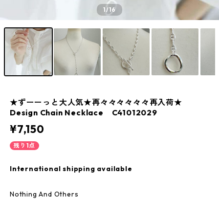
1
/16
★ずーーっと大人気★再々々々々々々再入荷★
Design Chain Necklace C41012029
¥7,150
残り1点
International shipping available
Nothing And Others