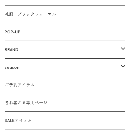
礼服 ブラックフォーマル
POP-UP
BRAND
agnost
season
amo
24ss
ご予約アイテム
anana
24aw
各お客さま専用ページ
ante aciem
25ss
SALEアイテム