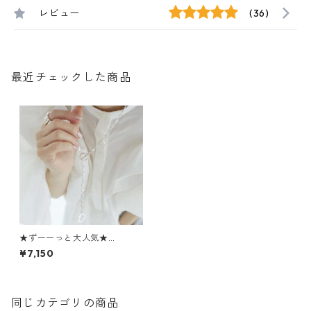
レビュー
(36)
最近チェックした商品
★ずーーっと大人気★
再々々々々々々再入荷★ Desi
¥7,150
gn Chain Necklace C41012
029
同じカテゴリの商品