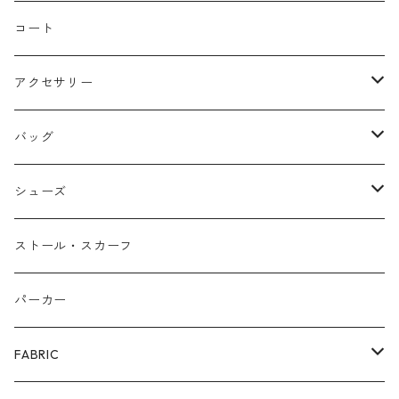
バルーン
コート
アクセサリー
ネックレス
バッグ
バングル
本革
シューズ
ピアス/イヤリング
布帛
サンダル/ミュール
ストール・スカーフ
リング
カゴ
スニーカー/カジュアルシューズ
パーカー
ファー
パンプス/綺麗めシューズ
FABRIC