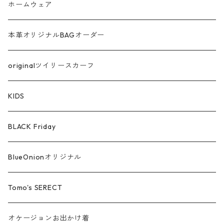
ラメ
ホームウェア
サテン
本革オリジナルBAGオーダー
綿ローン
originalツイリースカーフ
シルケットコットン
KIDS
ファー ムートン
BLACK Friday
汗染み防止
BlueOnionオリジナル
Tomo's SERECT
オケージョンお出かけ着