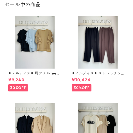
セール中の商品
⚫︎ノルディス⚫︎ 肩フリルTeeブ
⚫︎ノルディス⚫︎ ストレッチシ
ラウス （set up対応） 610- 8
フォンテーパードパンツ 8026
¥9,240
¥10,626
5064 cloche
8310 dignitecollier
30%OFF
30%OFF