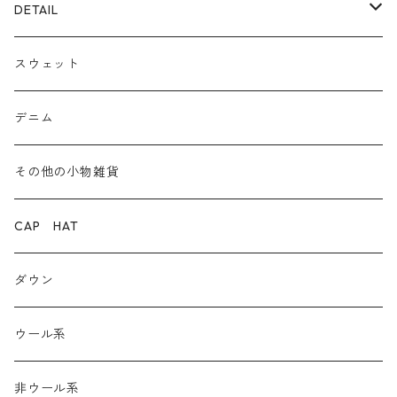
ECOレザー/ファー/ムートン
ブーツ
裏毛スウェット
DETAIL
爆暖フリース裏起毛
ロゴ
スウェット
ボア
前後２WAY
デニム
デニム
その他の小物雑貨
ダウン
CAP HAT
ダンガリー
ダウン
ウール系
ウール系
非ウール系
非ウール系