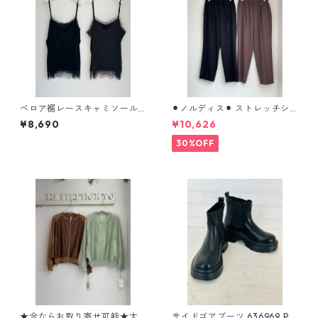
ベロア裾レースキャミソール 6
⚫︎ノルディス⚫︎ ストレッチシ
52 - 85646 cloche
フォンテーパードパンツ 8026
¥8,690
¥10,626
8310 dignitecollier
30%OFF
★今ならお取り寄せ可能★大
サイドゴアブーツ 636969 PA