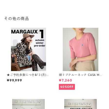
その他の商品
★ご予約多数につき8/３(月)午
綿リブクルーネック CASA MU
前１１時まで延長★ マルゴ
SIK 933603 2602a-047
¥99,999
¥7,260
ー 26aw7月展ご予約ご紹
介 その①
40%OFF