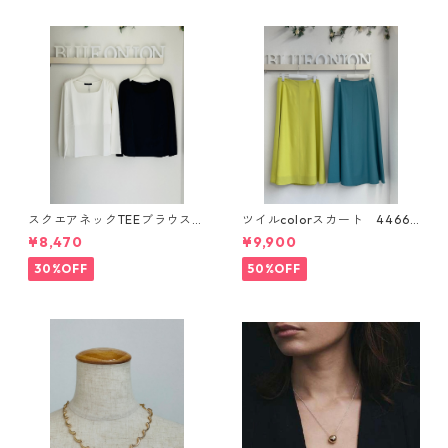
スクエアネックTEEブラウス
ツイルcolorスカート 44662
E88412
0
¥8,470
¥9,900
30%OFF
50%OFF