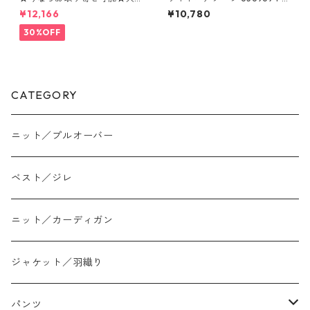
人気★ニット切替シアーブル
SSIONE
¥12,166
¥10,780
ゾン 80268339 Dignité colli
er
30%OFF
CATEGORY
ニット／プルオーバー
ベスト／ジレ
ニット／カーディガン
ジャケット／羽織り
パンツ