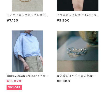
ティアドロップネックレス C4
ペブルネックレス C 4261000
2510034 Nothing And Othe
4 Nothing And Others
¥7,150
¥5,500
rs
Turkey ACAR stripe half sle
★入荷即はやくも大人気★
eves shirt MN261T16 munich
再々再入荷★ Prezels Bracel
¥13,090
¥8,800
025-2601
et C42310031
30%OFF