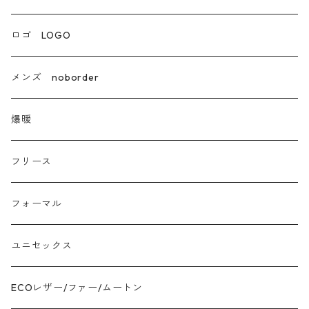
エコレザー合成皮革
ロゴ LOGO
カシミア
メンズ noborder
ラクーン フェレット フォックス
爆暖
モヘア
フリース
モチッとニット
フォーマル
ツイード
ユニセックス
ジャガード
ECOレザー/ファー/ムートン