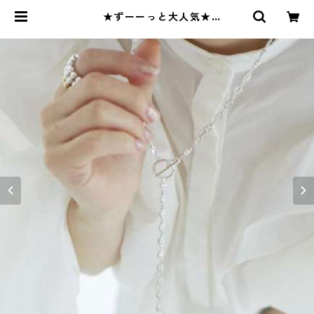
★ずーーっと大人気★
再々々々々々々再入荷★ Design C
hain Necklace C41012029 | Bl
ueOnion