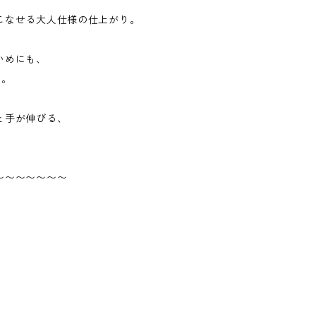
こなせる大人仕様の仕上がり。
いめにも、
も。
と手が伸びる、
〜〜〜〜〜〜〜