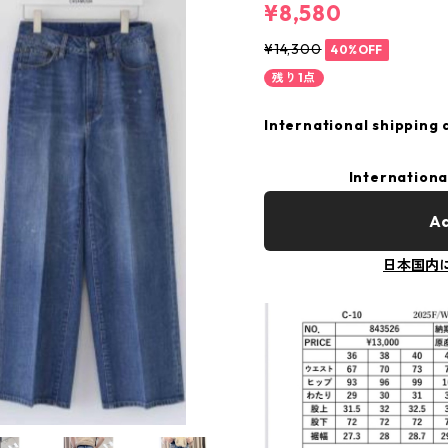
¥8,580
¥14,300
40%OFF
残り1点
International shipping 
Internationa
Ad
日本国内