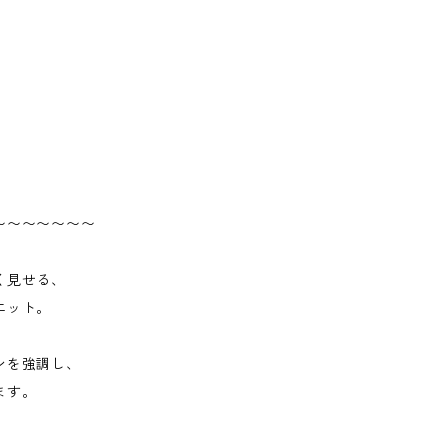
〜〜〜〜〜〜〜
く見せる、
エット。
ンを強調し、
ます。