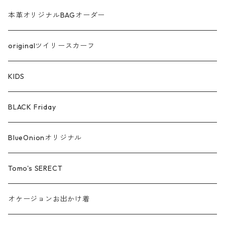
サテン
本革オリジナルBAGオーダー
綿ローン
originalツイリースカーフ
シルケットコットン
KIDS
ファー ムートン
BLACK Friday
汗染み防止
BlueOnionオリジナル
Tomo's SERECT
オケージョンお出かけ着