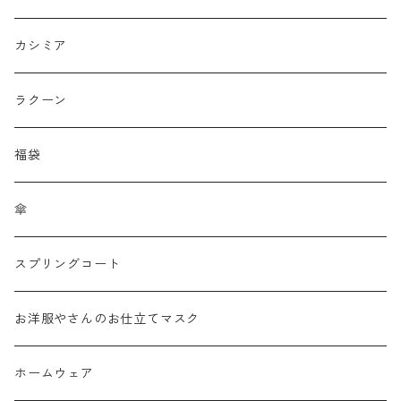
プリント柄物
カシミア
刺繍レース
ラクーン
メッシュ
福袋
チュール
傘
フリンジ フェザー
スプリングコート
シャギー
お洋服やさんのお仕立てマスク
ラメ
ホームウェア