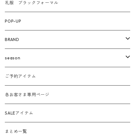
礼服 ブラックフォーマル
POP-UP
BRAND
agnost
season
amo
24ss
ご予約アイテム
anana
24aw
各お客さま専用ページ
ante aciem
25ss
SALEアイテム
any
25aw
まとめ一覧