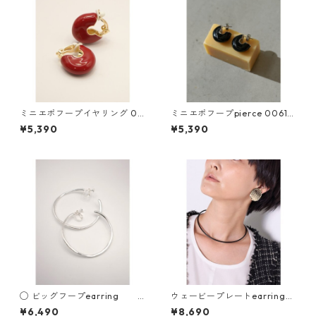
ミニエポフープイヤリング 00
ミニエポフープpierce 0061-
61- 124 RT CHIGNON
123 rt ミニエポフープearring
¥5,390
¥5,390
0061- 124 rt 【CHIGNON シ
ニオン 26春ご予約】 2602b
◯ ビッグフープearring 0
ウェービープレートearring&
053-416SH 2506a
pierce 【CHIGNON シニオ
¥6,490
¥8,690