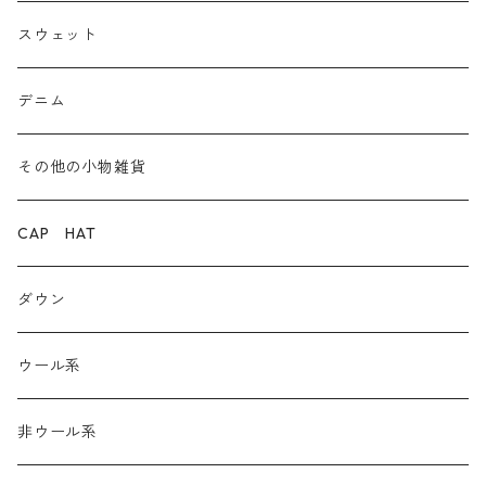
爆暖フリース裏起毛
ロゴ
スウェット
ボア
前後２WAY
デニム
デニム
その他の小物雑貨
ダウン
CAP HAT
ダンガリー
ダウン
ウール系
ウール系
非ウール系
非ウール系