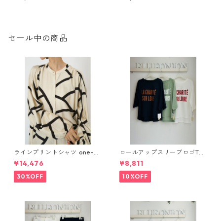
ン 26春ご予約】 0056- ear
ring 511 KK pierce 512SH 251
2b-039
セール中の商品
ラインプリントシャツ one-pi
ロールアップスリーブロゴTシ
ece CHIGNON 5961- 019 kk
ャツ 612 - 85780 cloche
¥14,476
¥8,811
2602b
30%OFF
10%OFF