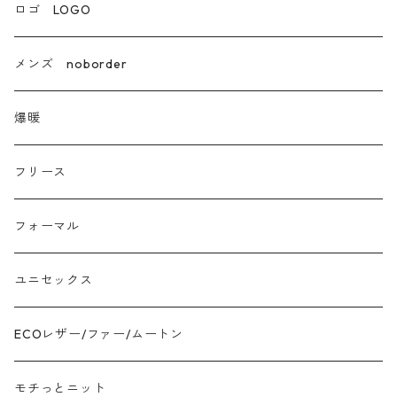
エコレザー合成皮革
ロゴ LOGO
カシミア
メンズ noborder
ラクーン フェレット フォックス
爆暖
モヘア
フリース
モチッとニット
フォーマル
ツイード
ユニセックス
ジャガード
ECOレザー/ファー/ムートン
接触冷感
モチっとニット