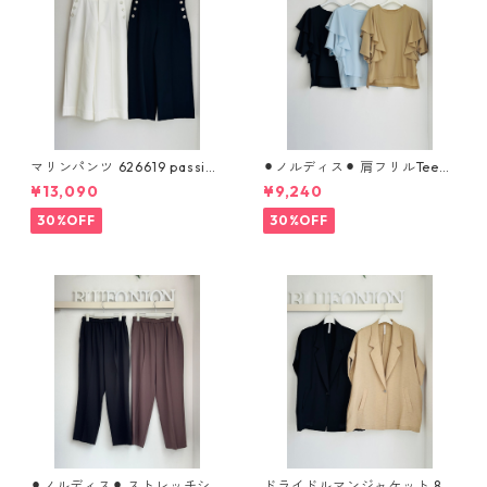
マリンパンツ 626619 passion
⚫︎ノルディス⚫︎ 肩フリルTeeブ
e
ラウス （set up対応） 610- 8
¥13,090
¥9,240
5064 cloche
30%OFF
30%OFF
⚫︎ノルディス⚫︎ ストレッチシ
ドライドルマンジャケット 80