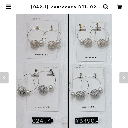
【042-1】courecoco Ｂ11- 024
-1 ポンポン手巻きアクセサリー 2
509a-013 | BlueOnion