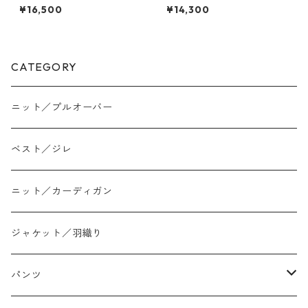
クカーゴpants （set up対
ツ 635942 PASSIONE
¥16,500
¥14,300
応） 604488 cyantokyo 260
3 b -008
CATEGORY
ニット／プルオーバー
ベスト／ジレ
ニット／カーディガン
ジャケット／羽織り
パンツ