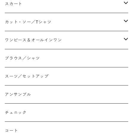
テーパード
スカート
ワイド
ストレート/タイト
カット・ソー／Tシャツ
スリム/スキニー
フレア
Tシャツ
ワンピース＆オールインワン
ジョガー
アシンメトリー/切り替え
ロンtee
ワンピース
ブラウス／シャツ
イージーパンツ/履き込み
プリント柄
ノースリーブ
ジャンスカ
スーツ／セットアップ
コクーン/バレル/カーブ
チェック
サロペット オールインワン
アンサンブル
ストレート
リバーシブル
チュニック
バルーン
コート