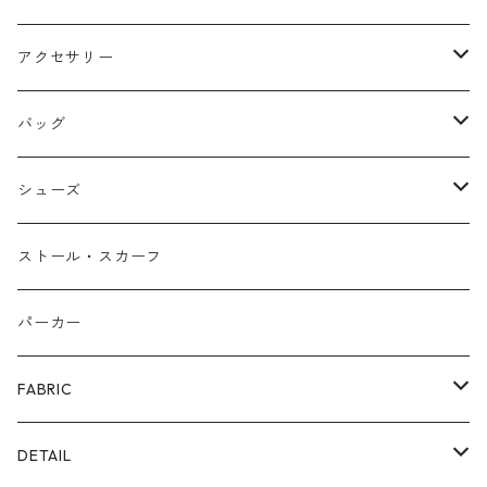
アクセサリー
ネックレス
バッグ
バングル
本革
シューズ
ピアス/イヤリング
布帛
サンダル/ミュール
ストール・スカーフ
リング
カゴ
スニーカー/カジュアルシューズ
パーカー
ファー
パンプス/綺麗めシューズ
FABRIC
ECOレザー/ファー/ムートン
ブーツ
裏毛スウェット
DETAIL