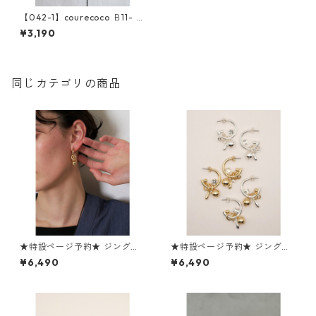
【042-1】courecoco Ｂ11- 0
24 -1 ポンポン手巻きアクセサ
¥3,190
リー 2509a-013
同じカテゴリの商品
★特設ページ予約★ ジングル
★特設ページ予約★ ジングル
フープearring 0063- 733 SH
フープpierce 0063- 732 NH
¥6,490
¥6,490
chignon 039-2606
chignon 039-2606