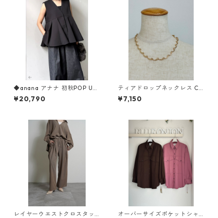
◆anana アナナ 初秋POP UP
ティアドロップネックレス C4
◆ ペプラムベスト 66-012 A
2510034 Nothing And Othe
¥20,790
¥7,150
NANA
rs
レイヤーウエストクロスタッ
オーバーサイズポケットシャ