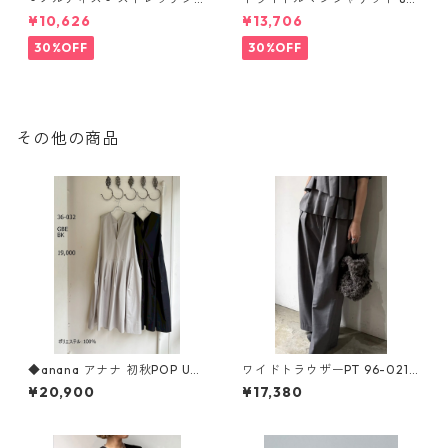
フォンテーパードパンツ 8026
268317 dignitecollier
¥10,626
¥13,706
8310 dignitecollier
30%OFF
30%OFF
その他の商品
◆anana アナナ 初秋POP UP
ワイドトラウザーPT 96-021
◆ タフタウェストタックジ
anana
¥20,900
¥17,380
ャンスカ 36-032 ANANA