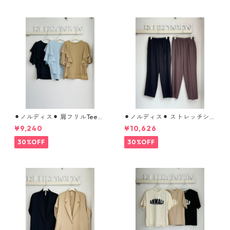
⚫︎ノルディス⚫︎ 肩フリルTeeブ
⚫︎ノルディス⚫︎ ストレッチシ
ラウス （set up対応） 610- 8
フォンテーパードパンツ 8026
¥9,240
¥10,626
5064 cloche
8310 dignitecollier
30%OFF
30%OFF