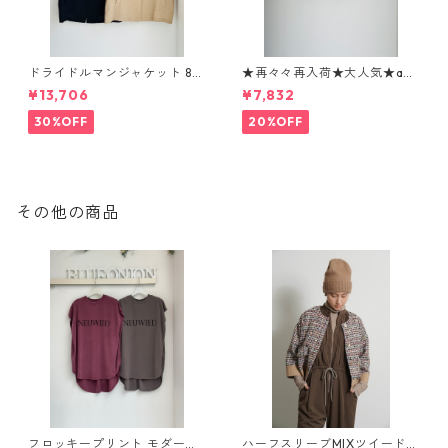
ドライドルマンジャケット 80
★再々々再入荷★大人気★ani
268317 dignitecollier
malロゴTシャツ 1260104 sev
¥13,706
¥7,832
en days
30%OFF
20%OFF
その他の商品
フロッキープリント モダール
ハーフスリーブMIXツイードJ