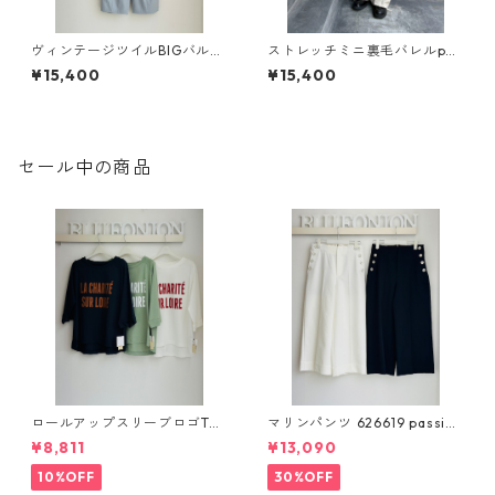
ヴィンテージツイルBIGバルー
ストレッチミニ裏毛バレルpan
ン pants CYAN tokyo 6104
ts 510112 26ss flamingofirm
¥15,400
¥15,400
38 2602 b -003
セール中の商品
ロールアップスリーブロゴTシ
マリンパンツ 626619 passion
ャツ 612 - 85780 cloche
e
¥8,811
¥13,090
10%OFF
30%OFF