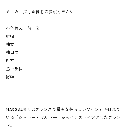
メーカー採寸画像をご参照ください
本体着丈：前 後
肩幅
袖丈
袖口幅
裄丈
脇下身幅
裾幅
MARGAUXとはフランスで最も女性らしいワインと呼ばれて
いる「シャトー・マルゴー」からインスパイアされたブラン
ド。