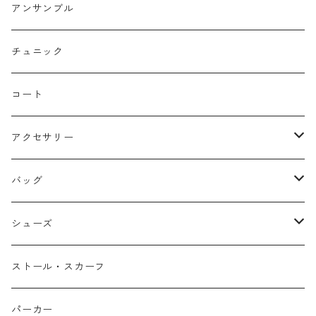
コクーン/バレル/カーブ
チェック
サロペット オールインワン
アンサンブル
ストレート
リバーシブル
チュニック
バルーン
コート
アクセサリー
ネックレス
バッグ
バングル
本革
シューズ
ピアス/イヤリング
布帛
サンダル/ミュール
ストール・スカーフ
リング
カゴ
スニーカー/カジュアルシューズ
パーカー