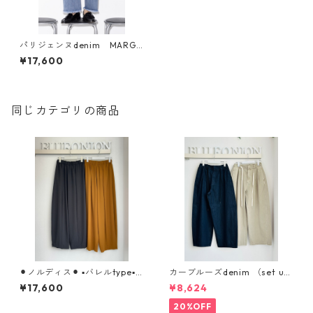
パリジェンヌdenim MARGA
UX MGPT 26010 MGPT 2601
¥17,600
1
同じカテゴリの商品
⚫︎ノルディス⚫︎ ▪️バレルtype▪️
カーブルーズdenim （set up
ストレッチシフォンボリュー
対応） 612- 86502 cloche
¥17,600
¥8,624
ムpants （set UP対応） ノ
ルディス 80268207 dignitec
20%OFF