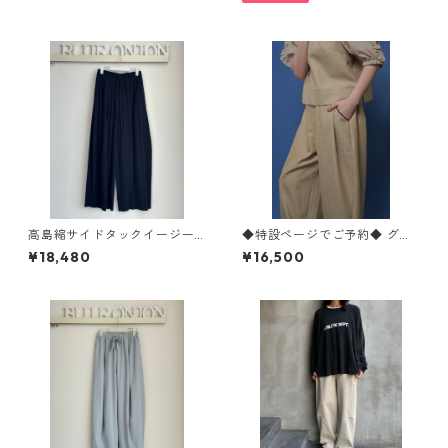
ollier 005-2604
高島縮サイドタックイージーp
◆特設ページでご予約◆ グロ
ants 616646 passione
ッシーコクーンワイド （ setu
¥18,480
¥16,500
p 対応） 601468 cyantokyo
003-2605