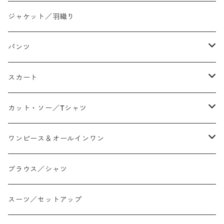
ジャケット／羽織り
パンツ
テーパード
スカート
ワイド
ストレート/タイト
カット・ソー／Tシャツ
スリム/スキニー
フレア
Tシャツ
ワンピース＆オールインワン
ジョガー
アシンメトリー/切り替え
ロンtee
ワンピース
ブラウス／シャツ
イージーパンツ/履き込み
プリント柄
ノースリーブ
ジャンスカ
スーツ／セットアップ