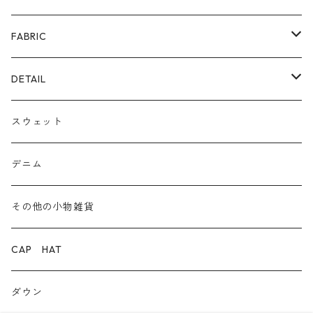
ファー
パンプス/綺麗めシューズ
FABRIC
ECOレザー/ファー/ムートン
ブーツ
裏毛スウェット
DETAIL
爆暖フリース裏起毛
ロゴ
スウェット
ボア
前後２WAY
デニム
デニム
その他の小物雑貨
ダウン
CAP HAT
ダンガリー
ダウン