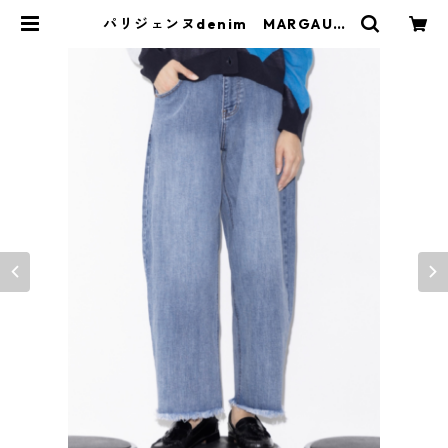
パリジェンヌdenim MARGAUX
MGPT 26010 MGPT 26011 | Blu
eOnion