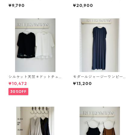
ジャージープルオーバー フレ
K 604483 cyantokyo 2603
¥9,790
¥20,900
ンチ袖ボックスシルエット （s
b -008
et up対応） cloche 652-8557
9
シルケット天竺＊ドットチュ
モダールジャージーワンピー
ールバックフレアカットソー E
ス 652 - 85578 cloche
¥10,472
¥13,200
80311 beatrice
30%OFF