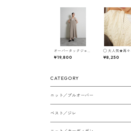
オーバータックジョー
◯ 大人気★再々々々再
ゼットone-piece （s
入荷★ Multius
¥19,800
¥8,250
et up対応） 604497
t Necklace C4101209
cyantokyo 2603 b -
0-3
008
CATEGORY
ニット／プルオーバー
ベスト／ジレ
ニット／カーディガン