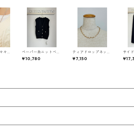
ペーパー糸ニットベス
ティアドロップネック
サイ
e Do
ト 652 - 85516 cloche
レス C42510034 Not
ンツ（
¥10,780
¥7,150
¥17,
hing And Others
36601