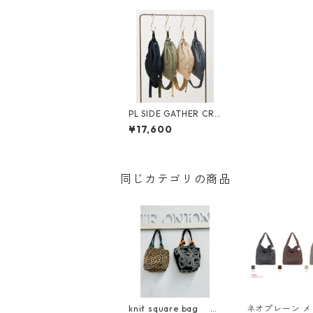
PL SIDE GATHER CR
OSSBODY ポリエステ
¥17,600
ルサイドギャザー クロ
スボディ 【STORY26
春バッグご予約】 3A-
1846 -4 2601c
同じカテゴリの商品
knit square bag 32
ネオプレーン 