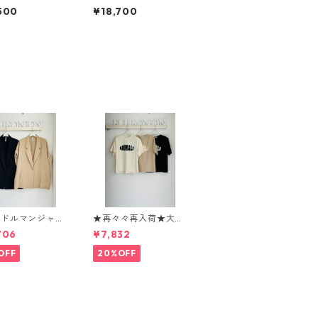
トL 【STORY
ケット ワンショルダー
500
¥18,700
リー 26夏バッ
M 【STORY ストーリ
】 3A- 1861 -
ー 26夏バッグご予
04c
約】 3A- 1859 -4 260
4c
イドルマンジャケ
★再々々再入荷★大人
268317 dignit
気★animalロゴTシャ
706
¥7,832
er
ツ 1260104 seven da
ys
OFF
20%OFF