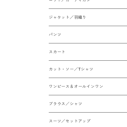
ジャケット／羽織り
パンツ
テーパード
スカート
ワイド
ストレート/タイト
カット・ソー／Tシャツ
スリム/スキニー
フレア
Tシャツ
ワンピース＆オールインワン
ジョガー
アシンメトリー/切り替え
ロンtee
ワンピース
ブラウス／シャツ
イージーパンツ/履き込み
プリント柄
ノースリーブ
ジャンスカ
スーツ／セットアップ