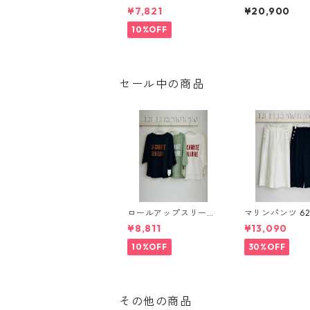
50900 SEVEN SENSE
ワンショルダーL
¥7,821
¥20,900
セブンセンス 2510a-
ORY ストーリー
051
夏バッグご予約】
10%OFF
1872 -3 2604c
セール中の商品
ロールアップスリーブ
マリンパンツ 626619
ロゴTシャツ 612 - 857
passione
¥8,811
¥13,090
80 cloche
10%OFF
30%OFF
その他の商品