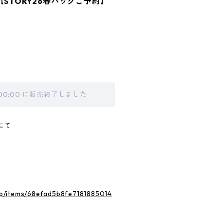
【STORY26春バッグご予約】
 00:00 に販売終了しました
にて
.jp/items/68efad5b8fe7181885014