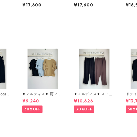
 【ST
ラ ボストンS 【STORY
ボストンM 【STORY
ー トー
¥17,600
¥17,600
¥16,
 26
ストーリー 26夏バッ
ストーリー 26夏バッ
ストー
 3A-
グご予約】 3A- 1866
グご予約】 3A- 1862
グご予約
-4 2604c
-4 2604c
4 26
⚫︎ノルディス⚫︎ 肩フリ
⚫︎ノルディス⚫︎ ストレ
ドラ
ルTeeブラウス （set
ッチシフォンテーパー
ット 80
¥9,240
¥10,626
¥13,
up対応） 610- 85064
ドパンツ 80268310 di
ecolli
cloche
gnitecollier
30%OFF
30%OFF
30%