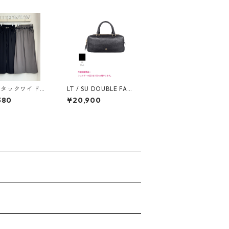
ドタックワイドパ
LT / SU DOUBLE FAST
ベルト付き） 6
ENER BOSTON S レザ
380
¥20,900
 PASSIONE
ー／スウェード ダブル
ファスナー ボストンS
3A- 1882 -4 story 26
07