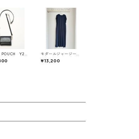
 POUCH Y252
モダールジャージーワ
57-5 YENN
ンピース 652 - 85578
800
¥13,200
cloche