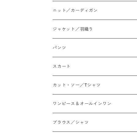
ニット／カーディガン
ジャケット／羽織り
パンツ
テーパード
スカート
ワイド
ストレート/タイト
カット・ソー／Tシャツ
スリム/スキニー
フレア
Tシャツ
ワンピース＆オールインワン
ジョガー
アシンメトリー/切り替え
ロンtee
ワンピース
ブラウス／シャツ