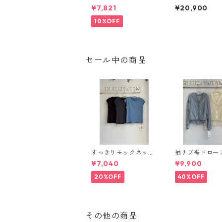
50900 SEVEN SENSE
ワンショルダーL
¥7,821
¥20,900
セブンセンス 2510a-
ORY ストーリー
051
夏バッグご予約】
10%OFF
1872 -3 2604c
セール中の商品
すっきりモックネック
袖リブ裾ドロー
フレンチカットソー
スカーディガン 61694
¥7,040
¥9,900
（set up対応） 6269
7 passione 00
97 PASSIONE
20%OFF
40%OFF
その他の商品