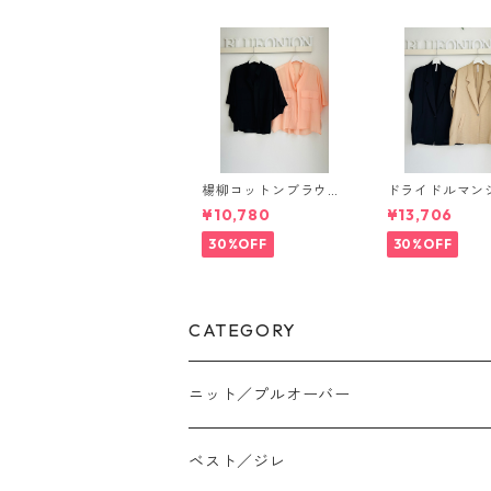
楊柳コットンブラウス
ドライドルマン
626464 PASSIONE
ット 80268317 d
¥10,780
¥13,706
ecollier
30%OFF
30%OFF
CATEGORY
ニット／プルオーバー
ベスト／ジレ