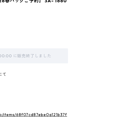
6春バッグご予約】 3A- 1660
 00:00 に販売終了しました
にて
.jp/items/68f07cd87ebe0a121b37f