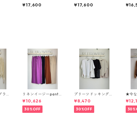
 【ST
ラ ボストンS 【STORY
ボストンM 【STORY
ー トー
¥17,600
¥17,600
¥16,
 26
ストーリー 26夏バッ
ストーリー 26夏バッ
ストー
 3A-
グご予約】 3A- 1866
グご予約】 3A- 1862
グご予約
-4 2604c
-4 2604c
4 26
ブラウ
リネンイージーpants
プリーツドッキング脇
★今
626604 passione
ファスナーpullover 61
能★
¥10,626
¥8,470
¥12,
1-2601
3983 uncarnet 2604
替シア
-017
68339
30%OFF
30%OFF
30%
r