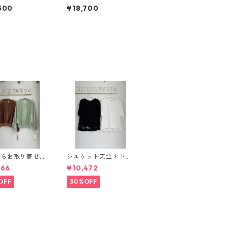
トL 【STORY
ケット ワンショルダー
500
¥18,700
リー 26夏バッ
M 【STORY ストーリ
】 3A- 1861 -
ー 26夏バッグご予
04c
約】 3A- 1859 -4 260
4c
ならお取り寄せ可
シルケット天竺＊ドッ
大人気★ニット切
トチュールバックフレ
166
¥10,472
ーブルゾン 802
アカットソー E 80311
 Dignité collie
beatrice
OFF
30%OFF