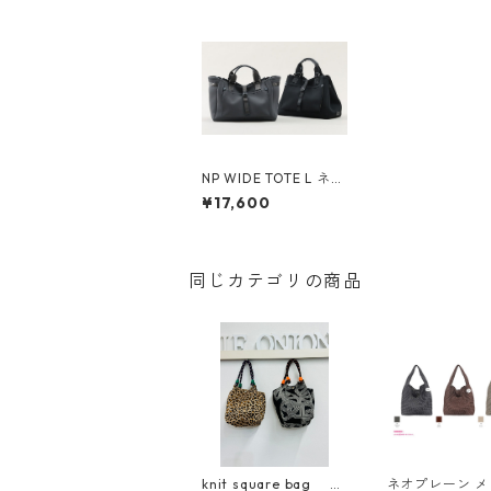
NP WIDE TOTE L ネオ
プレン ワイド トートL
¥17,600
【STORY ストーリ
ー 26春バッグご予
約】 3A- 1660 -4 26
01c
同じカテゴリの商品
knit square bag 32
ネオプレーン 