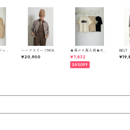
ジャケ
ハーフスリーブMIXツ
★再々々再入荷★大人
BELT
ignit
イードJK 604483 cy
気★animalロゴTシャ
-020
¥20,900
¥7,832
¥19,
antokyo 2603 b -00
ツ 1260104 seven da
8
ys
20%OFF