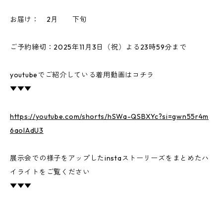
お届け： 2月 下旬
ご予約締切：2025年11月3日（祝）よる23時59分まで
youtubeでご紹介している着用動画はコチラ
▼▼▼
https://youtube.com/shorts/hSWa-QSBXYc?si=gwn55r4m
6aolAdU3
展示会での様子をアップしたinstaストーリーズをまとめたハ
イライトをご覧ください
▼▼▼