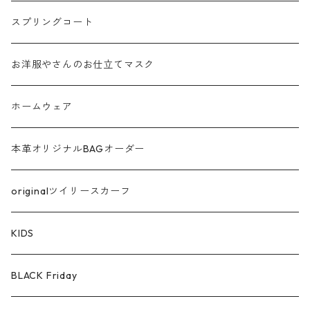
フリンジ フェザー
スプリングコート
シャギー
お洋服やさんのお仕立てマスク
ラメ
ホームウェア
サテン
本革オリジナルBAGオーダー
綿ローン
originalツイリースカーフ
シルケットコットン
KIDS
ファー ムートン
BLACK Friday