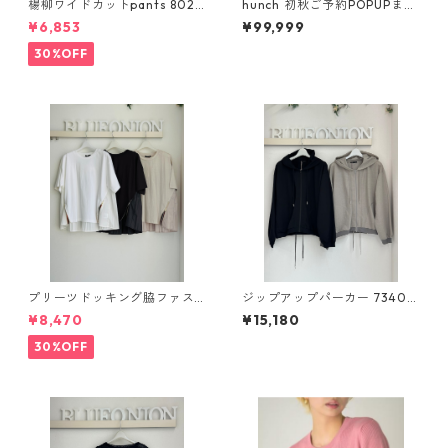
楊柳ワイドカットpants 8026
hunch 初秋ご予約POPUPまと
8016 dignitecollier 005-26
め一覧
¥6,853
¥99,999
04
30%OFF
プリーツドッキング脇ファス
ジップアップパーカー 73400
ナーpullover 613983 uncarn
7 uncarnet
¥8,470
¥15,180
et 2604-017
30%OFF