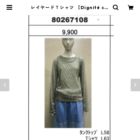
レイヤードＴシャツ 【Dignité col
lier ディニテコリエ 26春ご予
約】 80267108 タンクトップ/Tシ
ャツset 2602c -005 | BlueOnio
n