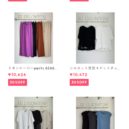
リネンイージーpants 62660
シルケット天竺＊ドットチュ
4 passione
ールバックフレアカットソー E
¥10,626
¥10,472
80311 beatrice
30%OFF
30%OFF