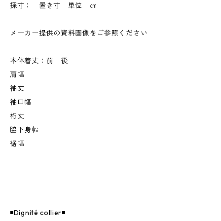
採寸： 置き寸 単位 ㎝
メーカー提供の資料画像をご参照ください
本体着丈：前 後
肩幅
袖丈
袖口幅
裄丈
脇下身幅
裾幅
◾️Dignité collier◾️