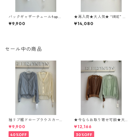
バックギャザーチュールtops
★再入荷★大人気★ “IRIE” プ
CYAN tokyo 610437 2602
リントドルマンpullover CHIG
¥9,900
¥14,080
b -003
NON シニオン 8464- 105 kk
2602b
セール中の商品
袖リブ裾ドローブラウスカー
★今ならお取り寄せ可能★大
ディガン 616947 passione 0
人気★ニット切替シアーブル
¥9,900
¥12,166
01-2601
ゾン 80268339 Dignité colli
er
40%OFF
30%OFF