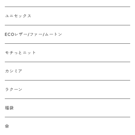
ツイード
ユニセックス
ジャガード
ECOレザー/ファー/ムートン
接触冷感
モチっとニット
プリント柄物
カシミア
刺繍レース
ラクーン
メッシュ
福袋
チュール
傘