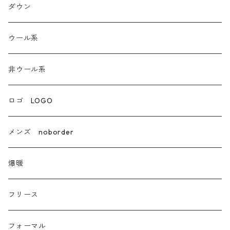
ダンガリー
ダウン
ウール系
ウール系
非ウール系
非ウール系
エコレザー合成皮革
ロゴ LOGO
カシミア
メンズ noborder
ラクーン フェレット フォックス
爆暖
モヘア
フリース
モチッとニット
フォーマル