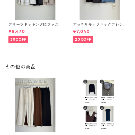
プリーツドッキング脇ファス
すっきりモックネックフレン
ナーpullover 613983 uncarn
チカットソー（set up対応）
¥8,470
¥7,040
et 2604-017
626997 PASSIONE
30%OFF
20%OFF
その他の商品