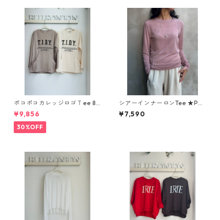
ポコポコカレッジロゴＴee 84
シアーインナーロンTee ★PO
55-314KK CHIGNON シニオン
PUPご予約★ 150321 flaming
¥9,856
¥7,590
2509c
ofirm
30%OFF