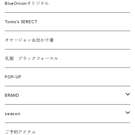
汗染み防止
BlueOnionオリジナル
Tomo's SERECT
オケージョンお出かけ着
礼服 ブラックフォーマル
POP-UP
BRAND
agnost
season
amo
24ss
ご予約アイテム