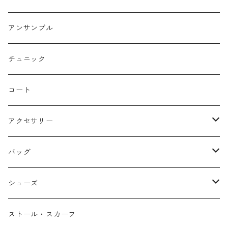
コクーン/バレル/カーブ
チェック
サロペット オールインワン
アンサンブル
ストレート
リバーシブル
チュニック
バルーン
コート
アクセサリー
ネックレス
バッグ
バングル
本革
シューズ
ピアス/イヤリング
布帛
サンダル/ミュール
ストール・スカーフ