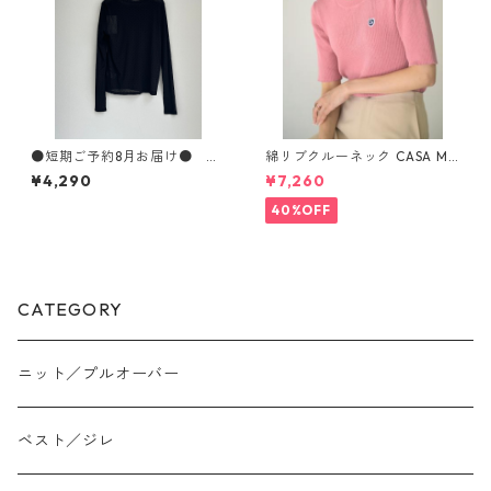
●短期ご予約8月お届け● パ
綿リブクルーネック CASA MU
ワーネットフロッキードットp
SIK 933603 2602a-047
¥4,290
¥7,260
tクルーネックPO WTS7103 h
unch
40%OFF
CATEGORY
ニット／プルオーバー
ベスト／ジレ