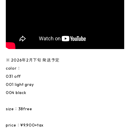
※ 2026年2月下旬 発送予定
color：
031 off
001 light gray
004 black
size：38free
price：¥9,900+tax