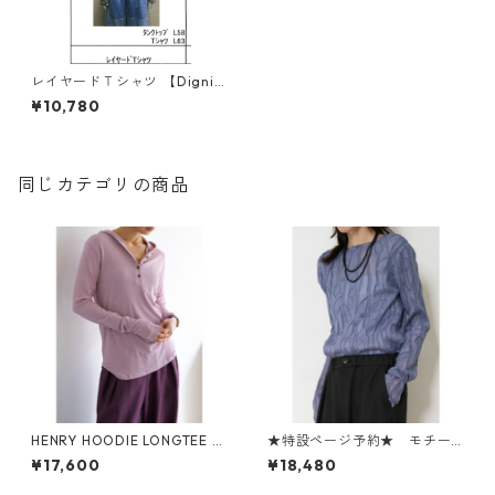
レイヤードＴシャツ 【Dignit
é collier ディニテコリエ 26
¥10,780
春ご予約】 80267108 タンク
トップ/Tシャツset 2602c -0
05
同じカテゴリの商品
HENRY HOODIE LONGTEE Y
★特設ページ予約★ モチー
263- 82085 yenn 039-2608
フリンクルpullover 8563- 69
¥17,600
¥18,480
0 BT chignon 039-2606