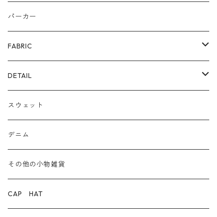
リング
カゴ
スニーカー/カジュアルシューズ
パーカー
ファー
パンプス/綺麗めシューズ
FABRIC
ECOレザー/ファー/ムートン
ブーツ
裏毛スウェット
DETAIL
爆暖フリース裏起毛
ロゴ
スウェット
ボア
前後２WAY
デニム
デニム
その他の小物雑貨
ダウン
CAP HAT