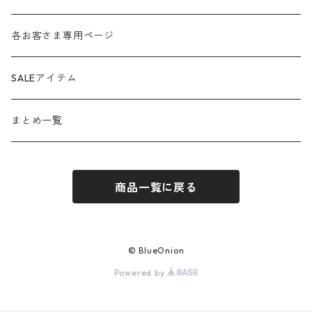
anana
24aw
各お客さま専用ページ
ante aciem
25ss
SALEアイテム
any
25aw
まとめ一覧
beatrice
26ss
商品一覧に戻る
blanco / uncleDaves
26aw
bondogirl
© BlueOnion
Powered by
brahmin