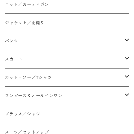
ニット／カーディガン
ジャケット／羽織り
パンツ
テーパード
スカート
ワイド
ストレート/タイト
カット・ソー／Tシャツ
スリム/スキニー
フレア
Tシャツ
ワンピース＆オールインワン
ジョガー
アシンメトリー/切り替え
ロンtee
ワンピース
ブラウス／シャツ
イージーパンツ/履き込み
プリント柄
ノースリーブ
ジャンスカ
スーツ／セットアップ