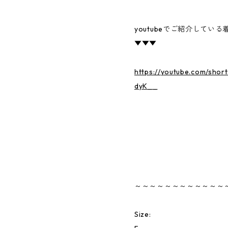
youtubeでご紹介してい
▼▼▼
https://youtube.com/sho
dyK__
～～～～～～～～～～～～
Size: