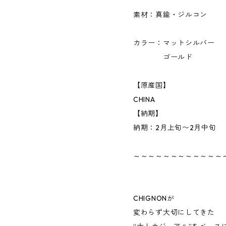
素材：真鍮・ジルコン
カラー：マットシルバー
ゴールド
【原産国】
CHINA
【納期】
納期：2月上旬〜2月中旬
～～～～～～～～～～～～
CHIGNONが
変わらず大切にしてきた