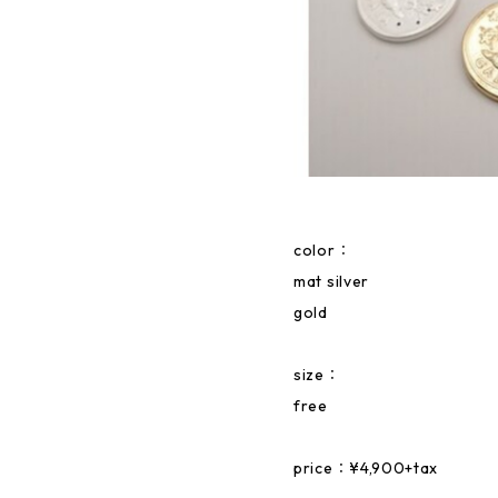
color：
mat silver
gold
size：
free
price：¥4,900+tax