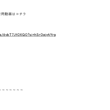
る着用動画はコチラ
rts/6vbT7Jt0XQ0?si=hSr0ajv4Yrg
～～～～～～～