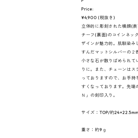
F
Price:
¥4,900 (税抜き)
立体的に彫刻された横顔(表
チーフ(裏面)のコインネッ
ザインが魅力的。肌馴染み
すんだマットシルバーの２
小さな石が散りばめられて
りに。また、チェーンはス
っておりますので、お手持
すくなっております。先端
Ｎ」の刻印入り。
サイズ：TOP/約24×22.5m
重さ：約9ｇ