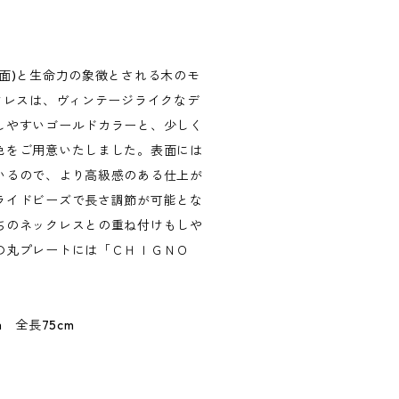
面)と生命力の象徴とされる木のモ
クレスは、ヴィンテージライクなデ
しやすいゴールドカラーと、少しく
色をご用意いたしました。表面には
いるので、より高級感のある仕上が
ライドビーズで長さ調節が可能とな
ちのネックレスとの重ね付けもしや
の丸プレートには「ＣＨＩＧＮＯ
m 全長75cm