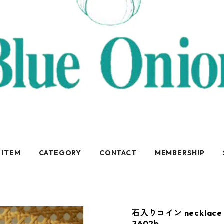
 ITEM
CATEGORY
CONTACT
MEMBERSHIP
石入りコイン necklace C
2602b