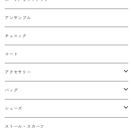
コクーン/バレル/カーブ
チェック
サロペット オールインワン
アンサンブル
ストレート
リバーシブル
チュニック
バルーン
コート
アクセサリー
ネックレス
バッグ
バングル
本革
シューズ
ピアス/イヤリング
布帛
サンダル/ミュール
ストール・スカーフ