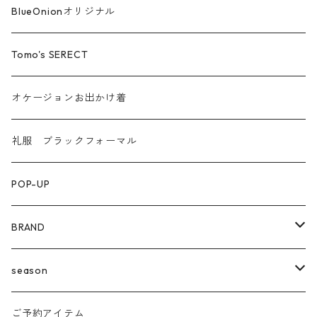
汗染み防止
BlueOnionオリジナル
Tomo's SERECT
オケージョンお出かけ着
礼服 ブラックフォーマル
POP-UP
BRAND
agnost
season
amo
24ss
ご予約アイテム