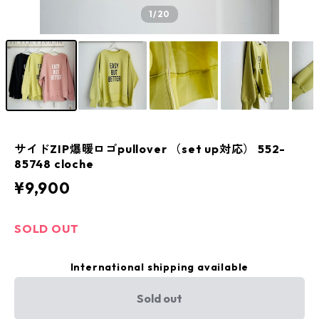
1
/20
サイドZIP爆暖ロゴpullover （set up対応） 552-
85748 cloche
¥9,900
SOLD OUT
International shipping available
Sold out