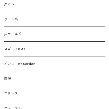
ダンガリー
ダウン
ウール系
ウール系
非ウール系
非ウール系
エコレザー合成皮革
ロゴ LOGO
カシミア
メンズ noborder
ラクーン フェレット フォックス
爆暖
モヘア
フリース
モチッとニット
フォーマル