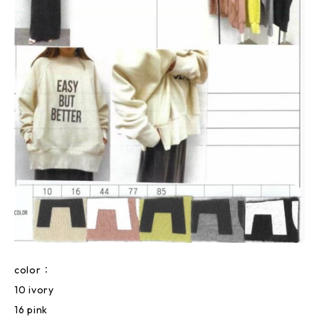
color：
10 ivory
16 pink