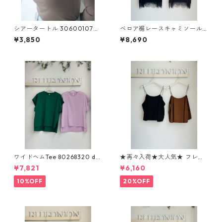
シアータートル 3060010701
ベロア裾レースキャミソール 6
le.coeur blanc
52 - 85646 cloche
¥3,850
¥8,690
ワイドヘムTee 80268320 dig
★再々入荷★大人気★ フレア
nitecollier
キャミジレ 80268395 dignit
¥7,821
¥6,160
ecollier
10%OFF
20%OFF