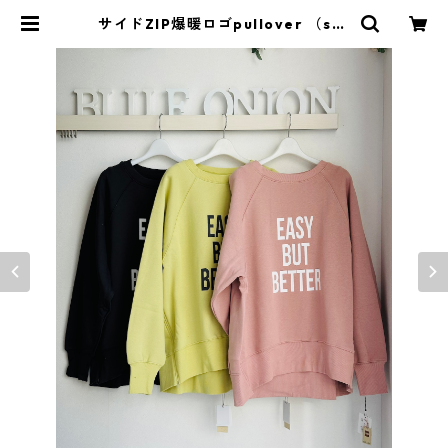
サイドZIP爆暖ロゴpullover （set
up対応） 552- 85748 cloche | Bl
ueOnion