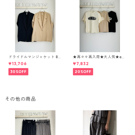
ドライドルマンジャケット 80
★再々々再入荷★大人気★ani
268317 dignitecollier
malロゴTシャツ 1260104 sev
¥13,706
¥7,832
en days
30%OFF
20%OFF
その他の商品