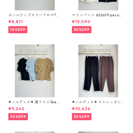
ロールアップスリーブロゴTシ
マリンパンツ 626619 passion
ャツ 612 - 85780 cloche
e
¥8,811
¥13,090
10%OFF
30%OFF
⚫︎ノルディス⚫︎ 肩フリルTeeブ
⚫︎ノルディス⚫︎ ストレッチシ
ラウス （set up対応） 610- 8
フォンテーパードパンツ 8026
¥9,240
¥10,626
5064 cloche
8310 dignitecollier
30%OFF
30%OFF