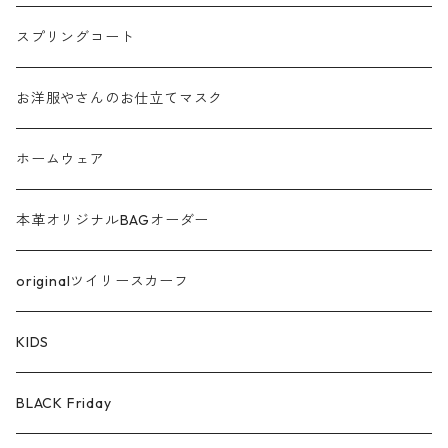
フリンジ フェザー
スプリングコート
シャギー
お洋服やさんのお仕立てマスク
ラメ
ホームウェア
サテン
本革オリジナルBAGオーダー
綿ローン
originalツイリースカーフ
シルケットコットン
KIDS
ファー ムートン
BLACK Friday