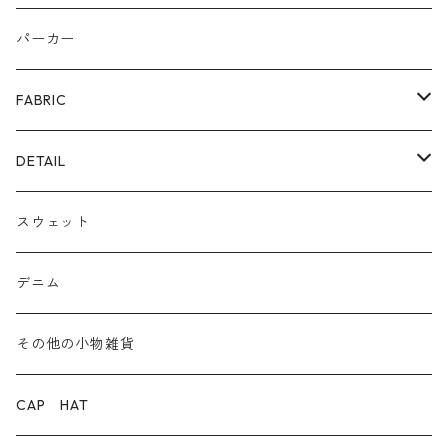
リング
カゴ
スニーカー/カジュアルシューズ
パーカー
ファー
パンプス/綺麗めシューズ
FABRIC
ECOレザー/ファー/ムートン
ブーツ
裏毛スウェット
DETAIL
爆暖フリース裏起毛
ロゴ
スウェット
ボア
前後２WAY
デニム
デニム
その他の小物雑貨
ダウン
CAP HAT