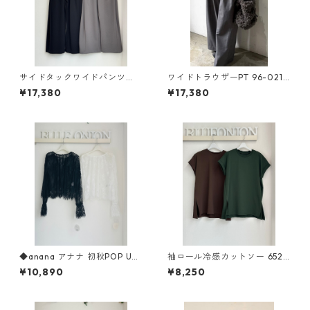
サイドタックワイドパンツ
ワイドトラウザーPT 96-021
（ベルト付き） 636601 PASSI
anana
¥17,380
¥17,380
ONE
◆anana アナナ 初秋POP UP
袖ロール冷感カットソー 652 -
◆ 前後2wayラッセルレース
85561 cloche
¥10,890
¥8,250
ブラウス 56-037 ANANA