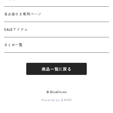
anana
24aw
各お客さま専用ページ
ante aciem
25ss
SALEアイテム
any
25aw
まとめ一覧
beatrice
26ss
商品一覧に戻る
blanco / uncleDaves
26aw
bondogirl
© BlueOnion
Powered by
brahmin