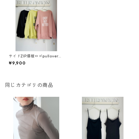
サイドZIP爆暖ロゴpullover
（set up対応） 552- 85748 cl
¥9,900
oche
同じカテゴリの商品