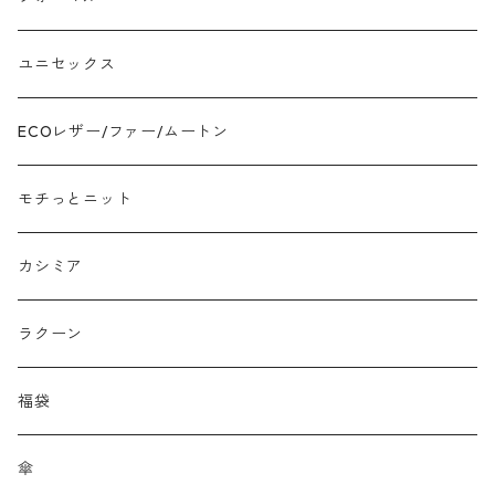
ツイード
ユニセックス
ジャガード
ECOレザー/ファー/ムートン
接触冷感
モチっとニット
プリント柄物
カシミア
刺繍レース
ラクーン
メッシュ
福袋
チュール
傘