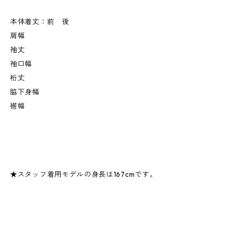
本体着丈：前 後
肩幅
袖丈
袖口幅
裄丈
脇下身幅
裾幅
★スタッフ着用モデルの身長は167cmです。