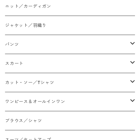
ニット／カーディガン
ジャケット／羽織り
パンツ
テーパード
スカート
ワイド
ストレート/タイト
カット・ソー／Tシャツ
スリム/スキニー
フレア
Tシャツ
ワンピース＆オールインワン
ジョガー
アシンメトリー/切り替え
ロンtee
ワンピース
ブラウス／シャツ
イージーパンツ/履き込み
プリント柄
ノースリーブ
ジャンスカ
スーツ／セットアップ