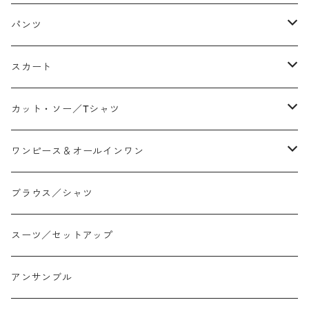
パンツ
テーパード
スカート
ワイド
ストレート/タイト
カット・ソー／Tシャツ
スリム/スキニー
フレア
Tシャツ
ワンピース＆オールインワン
ジョガー
アシンメトリー/切り替え
ロンtee
ワンピース
ブラウス／シャツ
イージーパンツ/履き込み
プリント柄
ノースリーブ
ジャンスカ
スーツ／セットアップ
コクーン/バレル/カーブ
チェック
サロペット オールインワン
アンサンブル