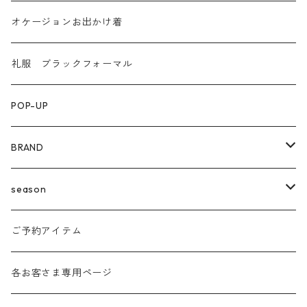
オケージョンお出かけ着
礼服 ブラックフォーマル
POP-UP
BRAND
agnost
season
amo
24ss
ご予約アイテム
anana
24aw
各お客さま専用ページ