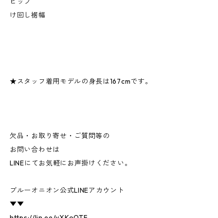
ヒップ
け回し裾幅
★スタッフ着用モデルの身長は167cmです。
欠品・お取り寄せ・ご質問等の
お問い合わせは
LINEにてお気軽にお声掛けください。
ブルーオニオン公式LINEアカウント
▼▼
https://lin.ee/yXKoOTF