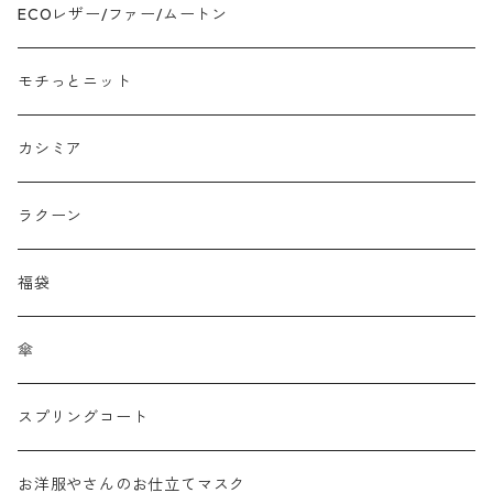
ジャガード
ECOレザー/ファー/ムートン
接触冷感
モチっとニット
プリント柄物
カシミア
刺繍レース
ラクーン
メッシュ
福袋
チュール
傘
フリンジ フェザー
スプリングコート
シャギー
お洋服やさんのお仕立てマスク