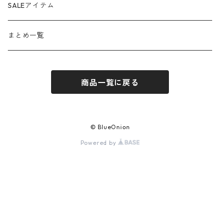
ante aciem
25ss
SALEアイテム
any
25aw
まとめ一覧
beatrice
26ss
商品一覧に戻る
blanco / uncleDaves
26aw
bondogirl
© BlueOnion
Powered by
brahmin
c+
caddition