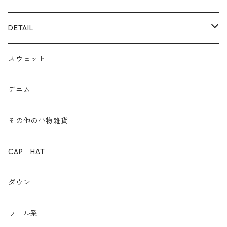
ECOレザー/ファー/ムートン
ブーツ
裏毛スウェット
DETAIL
爆暖フリース裏起毛
ロゴ
スウェット
ボア
前後２WAY
デニム
デニム
その他の小物雑貨
ダウン
CAP HAT
ダンガリー
ダウン
ウール系
ウール系