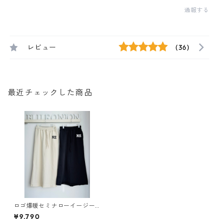
通報する
レビュー
(36)
最近チェックした商品
ロゴ爆暖セミナローイージー
スカート （set up対応） 55
¥9,790