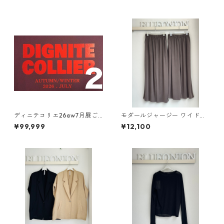
ディニテコリエ26aw7月展ご
モダールジャージー ワイドイ
予約ご紹介 その②
ージーパンツ 総ゴムウエスト
¥99,999
¥12,100
（set up対応） cloche 652-8
6514