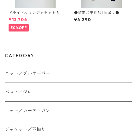
ドライドルマンジャケット 80
●短期ご予約8月お届け● パ
268317 dignitecollier
ワーネットフロッキードットp
¥13,706
¥4,290
tクルーネックPO WTS7103 h
unch
30%OFF
CATEGORY
ニット／プルオーバー
ベスト／ジレ
ニット／カーディガン
ジャケット／羽織り