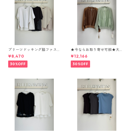
プリーツドッキング脇ファス
★今ならお取り寄せ可能★大
ナーpullover 613983 uncarn
人気★ニット切替シアーブル
¥8,470
¥12,166
et 2604-017
ゾン 80268339 Dignité colli
er
30%OFF
30%OFF