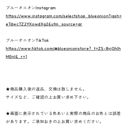
ブルーオニオンInstagram
https://www.instagram.com/selectshop_blueonion?igsh=
eTdwcTZ2YXowdXg2&utm_source=qr
ブルーオニオンTikTok
https://www.tiktok.com/@blueonionstore?_t=ZS-8yj0hlh
MEnI&_r=1
★商品購入後の返品、交換は致しません。
サイズなど、ご確認の上お買い求め下さい。
★画面に表示されている色あいと実際の商品のお色とは誤差
があります。ご承知おきの上お買い求めください。