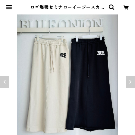
ロゴ爆暖セミナローイージースカー
ト （set up対応） 552- 86578
cloche | BlueOnion