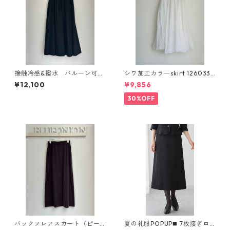
接触冷感&撥水 バルーン可変
シワ加工カラーskirt 1260330
ナイロンPU スカート（set up
sevendays
¥12,100
¥9,856
対応） 652 - 86525 Dignité c
ollier
30%OFF
バックフレアスカート（ピー
夏の礼服POPUP◼️ 7枚接ぎロ