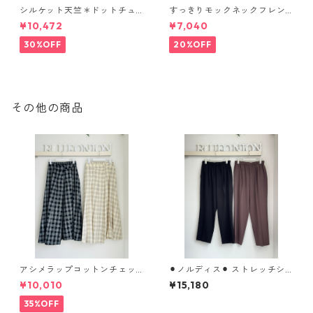
シルケット天竺＊ドットチュ
すっきりモックネックフレン
ールバックフレアカットソー E
チカットソー（set up対応）
¥10,472
¥7,040
80311 beatrice
626997 PASSIONE
30%OFF
20%OFF
その他の商品
アシメラップコットンチェッ
⚫︎ノルディス⚫︎ ストレッチシ
クskirt 612- 86557 cloche
フォンテーパードパンツ 8026
¥10,010
¥15,180
8310 dignitecollier
35%OFF