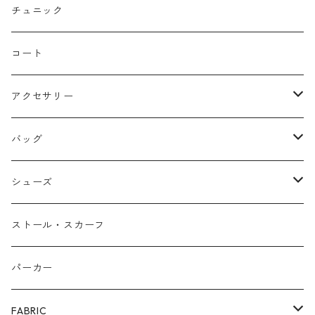
ストレート
リバーシブル
チュニック
バルーン
コート
アクセサリー
ネックレス
バッグ
バングル
本革
シューズ
ピアス/イヤリング
布帛
サンダル/ミュール
ストール・スカーフ
リング
カゴ
スニーカー/カジュアルシューズ
パーカー
ファー
パンプス/綺麗めシューズ
FABRIC