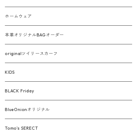
ラメ
ホームウェア
サテン
本革オリジナルBAGオーダー
綿ローン
originalツイリースカーフ
シルケットコットン
KIDS
ファー ムートン
BLACK Friday
汗染み防止
BlueOnionオリジナル
Tomo's SERECT