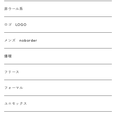
非ウール系
非ウール系
エコレザー合成皮革
ロゴ LOGO
カシミア
メンズ noborder
ラクーン フェレット フォックス
爆暖
モヘア
フリース
モチッとニット
フォーマル
ツイード
ユニセックス