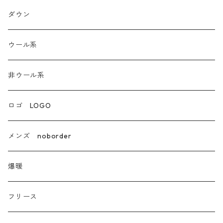
ダンガリー
ダウン
ウール系
ウール系
非ウール系
非ウール系
エコレザー合成皮革
ロゴ LOGO
カシミア
メンズ noborder
ラクーン フェレット フォックス
爆暖
モヘア
フリース