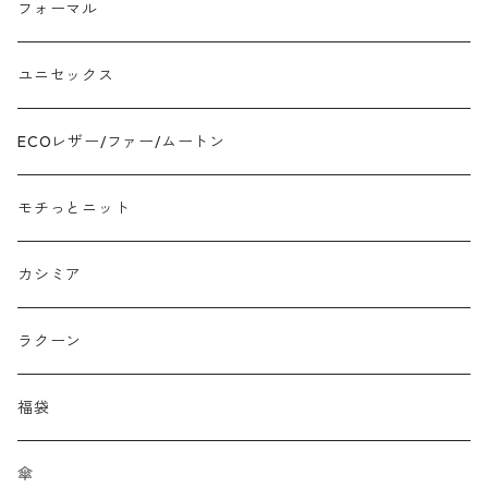
モチッとニット
フォーマル
ツイード
ユニセックス
ジャガード
ECOレザー/ファー/ムートン
接触冷感
モチっとニット
プリント柄物
カシミア
刺繍レース
ラクーン
メッシュ
福袋
チュール
傘