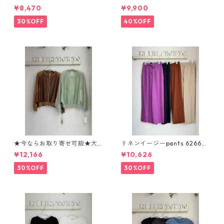
ナーpullover 613983 uncarn
ディガン 616947 passione 0
¥8,470
¥9,900
et 2604-017
01-2601
30%OFF
40%OFF
★今ならお取り寄せ可能★大
リネンイージーpants 62660
人気★ニット切替シアーブル
4 passione
¥12,166
¥10,626
ゾン 80268339 Dignité colli
er
30%OFF
30%OFF