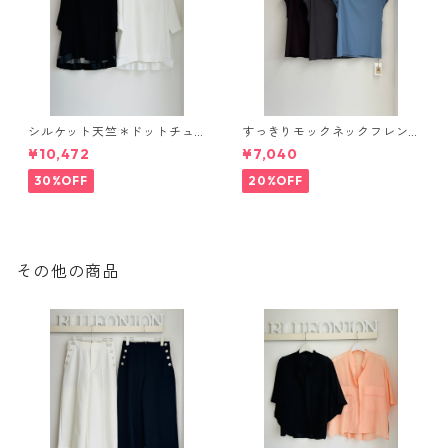
シルケット天竺＊ドットチュ
すっきりモックネックフレン
ールバックフレアカットソー E
チカットソー（set up対応）
¥10,472
¥7,040
80311 beatrice
626997 PASSIONE
30%OFF
20%OFF
その他の商品