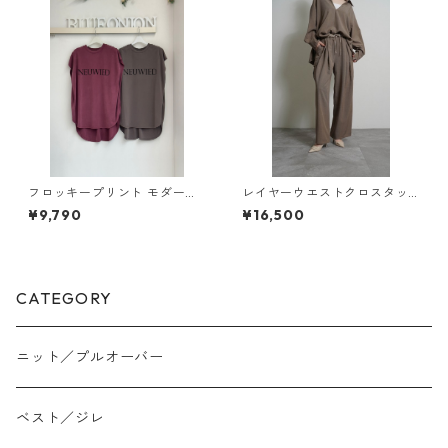
フロッキープリント モダール
レイヤーウエストクロスタッ
ジャージープルオーバー フレ
クカーゴpants （set up対
¥9,790
¥16,500
ンチ袖ボックスシルエット （s
応） 604488 cyantokyo 260
et up対応） cloche 652-8557
3 b -008
9
CATEGORY
ニット／プルオーバー
ベスト／ジレ