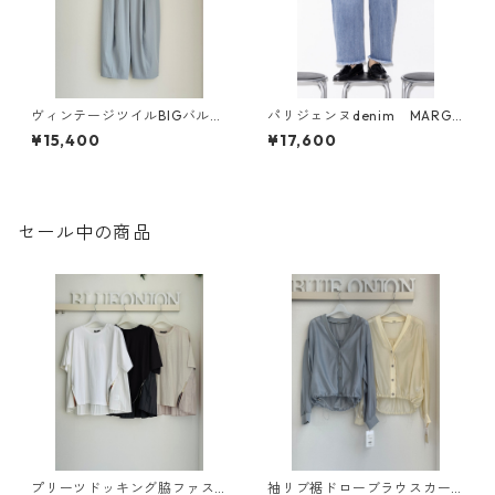
ヴィンテージツイルBIGバルー
パリジェンヌdenim MARGA
ン pants CYAN tokyo 6104
UX MGPT 26010 MGPT 2601
¥15,400
¥17,600
38 2602 b -003
1
セール中の商品
プリーツドッキング脇ファス
袖リブ裾ドローブラウスカー