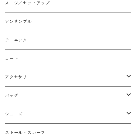
イージーパンツ/履き込み
プリント柄
ノースリーブ
ジャンスカ
スーツ／セットアップ
コクーン/バレル/カーブ
チェック
サロペット オールインワン
アンサンブル
ストレート
リバーシブル
チュニック
バルーン
コート
アクセサリー
ネックレス
バッグ
バングル
本革
シューズ
ピアス/イヤリング
布帛
サンダル/ミュール
ストール・スカーフ