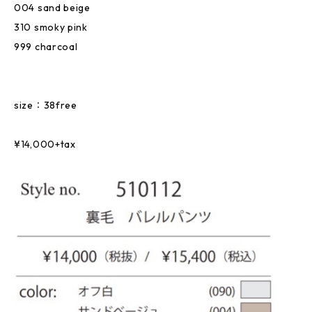
004 sand beige
310 smoky pink
999 charcoal
size：38free
¥14,000+tax