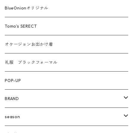
汗染み防止
BlueOnionオリジナル
Tomo's SERECT
オケージョンお出かけ着
礼服 ブラックフォーマル
POP-UP
BRAND
agnost
season