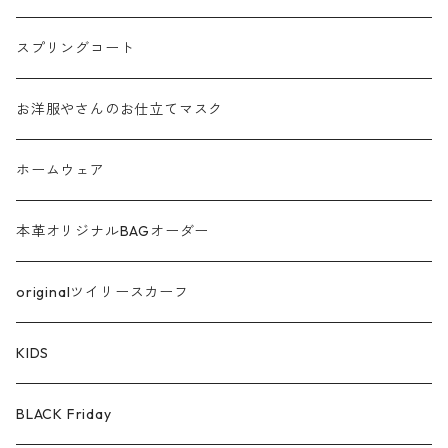
フリンジ フェザー
スプリングコート
シャギー
お洋服やさんのお仕立てマスク
ラメ
ホームウェア
サテン
本革オリジナルBAGオーダー
綿ローン
originalツイリースカーフ
シルケットコットン
KIDS
ファー ムートン
BLACK Friday