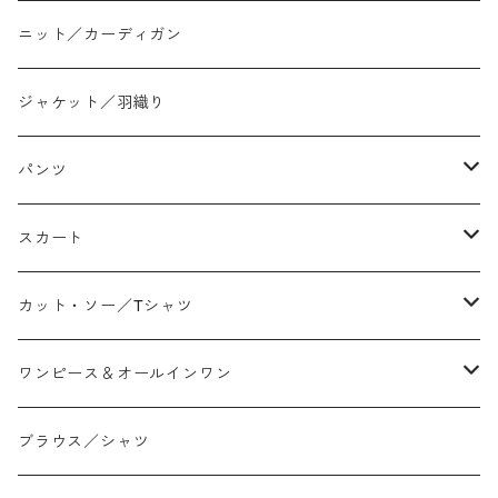
ニット／カーディガン
ジャケット／羽織り
パンツ
テーパード
スカート
ワイド
ストレート/タイト
カット・ソー／Tシャツ
スリム/スキニー
フレア
Tシャツ
ワンピース＆オールインワン
ジョガー
アシンメトリー/切り替え
ロンtee
ワンピース
ブラウス／シャツ