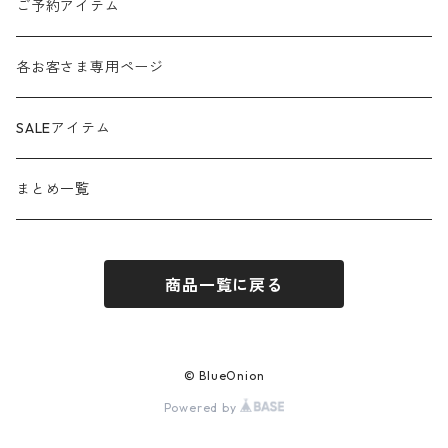
amo
24ss
ご予約アイテム
anana
24aw
各お客さま専用ページ
ante aciem
25ss
SALEアイテム
any
25aw
まとめ一覧
beatrice
26ss
商品一覧に戻る
blanco / uncleDaves
26aw
bondogirl
© BlueOnion
Powered by
brahmin