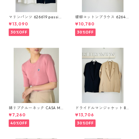
マリンパンツ 626619 passion
楊柳コットンブラウス 62646
e
4 PASSIONE
¥13,090
¥10,780
30%OFF
30%OFF
綿リブクルーネック CASA MU
ドライドルマンジャケット 80
SIK 933603 2602a-047
268317 dignitecollier
¥7,260
¥13,706
40%OFF
30%OFF