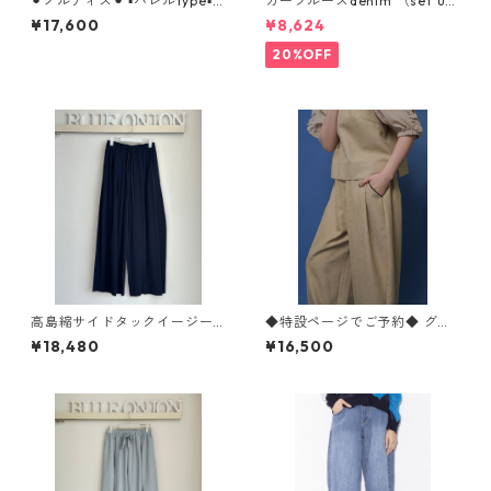
⚫︎ノルディス⚫︎ ▪️バレルtype▪️
カーブルーズdenim （set up
ストレッチシフォンボリュー
対応） 612- 86502 cloche
¥17,600
¥8,624
ムpants （set UP対応） ノ
ルディス 80268207 dignitec
20%OFF
ollier 005-2604
高島縮サイドタックイージーp
◆特設ページでご予約◆ グロ
ants 616646 passione
ッシーコクーンワイド （ setu
¥18,480
¥16,500
p 対応） 601468 cyantokyo
003-2605