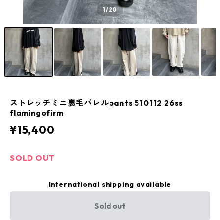
1
/20
ストレッチミニ裏毛バレルpants 510112 26ss
flamingofirm
¥15,400
SOLD OUT
International shipping available
Sold out