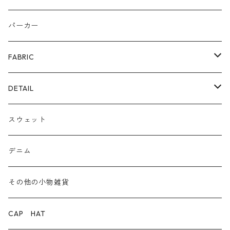
リング
カゴ
スニーカー/カジュアルシューズ
パーカー
ファー
パンプス/綺麗めシューズ
FABRIC
ECOレザー/ファー/ムートン
ブーツ
裏毛スウェット
DETAIL
爆暖フリース裏起毛
ロゴ
スウェット
ボア
前後２WAY
デニム
デニム
その他の小物雑貨
ダウン
CAP HAT