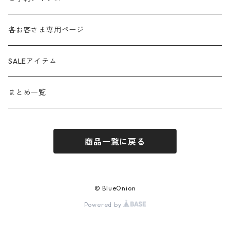
anana
24aw
各お客さま専用ページ
ante aciem
25ss
SALEアイテム
any
25aw
まとめ一覧
beatrice
26ss
商品一覧に戻る
blanco / uncleDaves
26aw
bondogirl
© BlueOnion
Powered by
brahmin