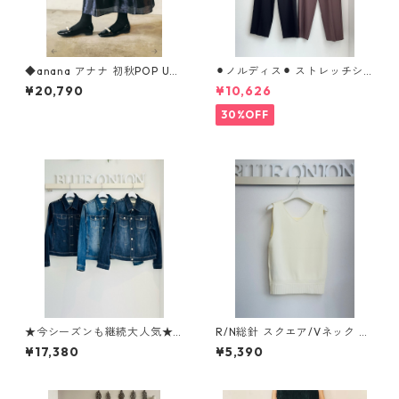
◆anana アナナ 初秋POP UP
⚫︎ノルディス⚫︎ ストレッチシ
◆ シアーコクーンスカート 8
フォンテーパードパンツ 8026
¥20,790
¥10,626
6-022 ANANA
8310 dignitecollier
30%OFF
★今シーズンも継続大人気★
R/N総針 スクエア/Vネック ニ
【Tomo's SERECT】softスト
ットタンク WYQ7230 hunch
¥17,380
¥5,390
レッチGジャン 12133051