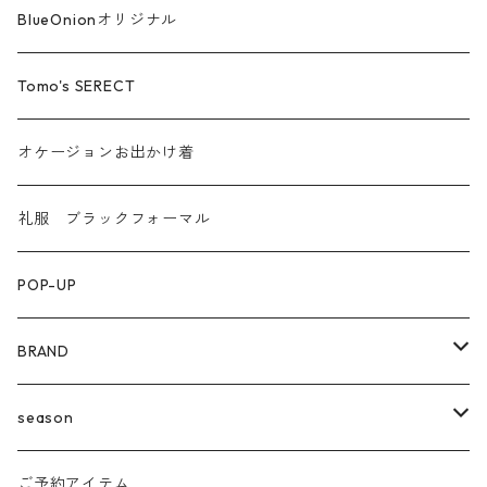
汗染み防止
BlueOnionオリジナル
Tomo's SERECT
オケージョンお出かけ着
礼服 ブラックフォーマル
POP-UP
BRAND
agnost
season
amo
24ss
ご予約アイテム