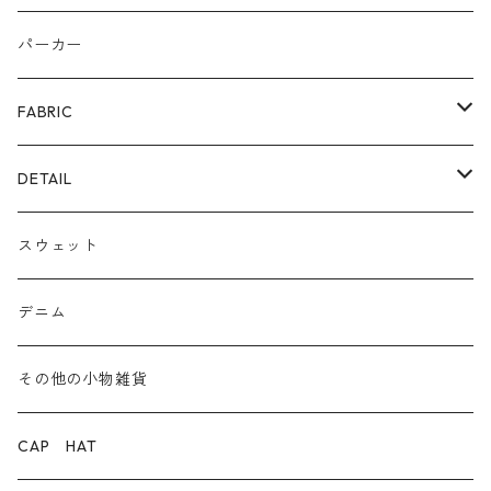
リング
カゴ
スニーカー/カジュアルシューズ
パーカー
ファー
パンプス/綺麗めシューズ
FABRIC
ECOレザー/ファー/ムートン
ブーツ
裏毛スウェット
DETAIL
爆暖フリース裏起毛
ロゴ
スウェット
ボア
前後２WAY
デニム
デニム
その他の小物雑貨
ダウン
CAP HAT