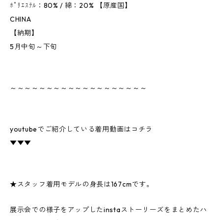
ﾎﾟﾘｴｽﾃﾙ：80% / 綿：20% 【原産国】
CHINA
【納期】
5月中旬～下旬
～～～～～～～～～～～～～～～～～～～
youtubeでご紹介している着用動画はコチラ
▼▼▼
★スタッフ着用モデルの身長は167cmです。
展示会での様子をアップしたinstaストーリーズをまとめたハ