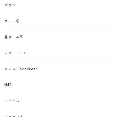
ダンガリー
ダウン
ウール系
ウール系
非ウール系
非ウール系
エコレザー合成皮革
ロゴ LOGO
カシミア
メンズ noborder
ラクーン フェレット フォックス
爆暖
モヘア
フリース
モチッとニット
フォーマル