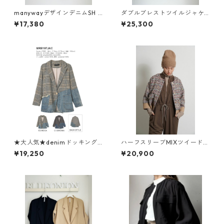
manywayデザインデニムSH 1
ダブルブレストツイルジャケ
260673 sevendays
ット 636422 PASSIONE
¥17,380
¥25,300
★大人気★denimドッキングc
ハーフスリーブMIXツイードJ
heckテーラードjacket MRB 1
K 604483 cyantokyo 2603
¥19,250
¥20,900
07 JAC micalle micalle
b -008