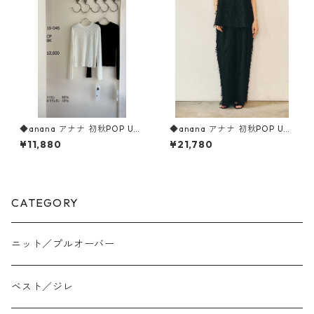
◆anana アナナ 初秋POP UP
◆anana アナナ 初秋POP UP
◆ 花柄ストレッチレースロ
◆ タッセルジャガードパン
¥11,880
¥21,780
ンT 16-046 ANANA
ツ（SETUP対応） 96-029 AN
ANA
CATEGORY
ニット／プルオーバー
ベスト／ジレ