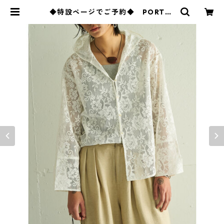
◆特設ページでご予約◆ PORTAB
LE LACE HOODIE 【YENN 25春
ご予約】 Y262- 12047 YENN 26s
s05 | BlueOnion