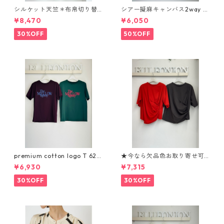
シルケット天竺＊布帛切り替
シアー擬麻キャンバス2way p
えone-piece （set up対応）
ullover 626916 passione
¥8,470
¥6,050
743916 uncarnet
30%OFF
50%OFF
premium cotton logo T 625
★今なら欠品色お取り寄せ可
937 passione
能★大人気★ねじり風コンパ
¥6,930
¥7,315
クトTee 610- 85031 cloche
30%OFF
30%OFF