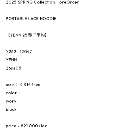
2025 SPRING Collection preOrder
PORTABLE LACE HOODIE
【YENN 25春ご予約】
Y262- 12047
YENN
26ss05
size：３８M free
color：
ivory
black
price：¥21,000+tax