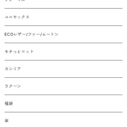
ツイード
ユニセックス
ジャガード
ECOレザー/ファー/ムートン
接触冷感
モチっとニット
プリント柄物
カシミア
刺繍レース
ラクーン
メッシュ
福袋
チュール
傘