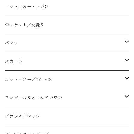
ニット／カーディガン
ジャケット／羽織り
パンツ
テーパード
スカート
ワイド
ストレート/タイト
カット・ソー／Tシャツ
スリム/スキニー
フレア
Tシャツ
ワンピース＆オールインワン
ジョガー
アシンメトリー/切り替え
ロンtee
ワンピース
ブラウス／シャツ
イージーパンツ/履き込み
プリント柄
ノースリーブ
ジャンスカ