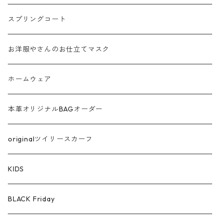
フリンジ フェザー
スプリングコート
シャギー
お洋服やさんのお仕立てマスク
ラメ
ホームウェア
サテン
本革オリジナルBAGオーダー
綿ローン
originalツイリースカーフ
シルケットコットン
KIDS
ファー ムートン
BLACK Friday