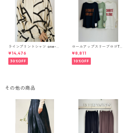
ラインプリントシャツ one-pi
ロールアップスリーブロゴTシ
ece CHIGNON 5961- 019 kk
ャツ 612 - 85780 cloche
¥14,476
¥8,811
2602b
30%OFF
10%OFF
その他の商品