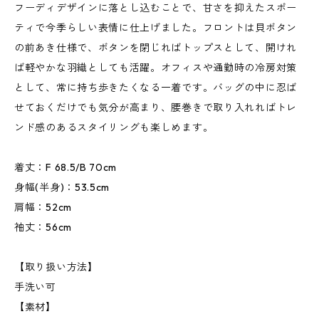
フーディデザインに落とし込むことで、甘さを抑えたスポー
ティで今季らしい表情に仕上げました。フロントは貝ボタン
の前あき仕様で、ボタンを閉じればトップスとして、開けれ
ば軽やかな羽織としても活躍。オフィスや通勤時の冷房対策
として、常に持ち歩きたくなる一着です。バッグの中に忍ば
せておくだけでも気分が高まり、腰巻きで取り入れればトレ
ンド感のあるスタイリングも楽しめます。
着丈：F 68.5/B 70cm
身幅(半身)：53.5cm
肩幅：52cm
袖丈：56cm
【取り扱い方法】
手洗い可
【素材】