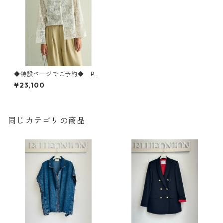
◆特設ページでご予約◆ PO
RTABLE LACE HOODIE 【YE
¥23,100
NN 25春ご予約】 Y262- 1204
7 YENN 26ss05
同じカテゴリの商品