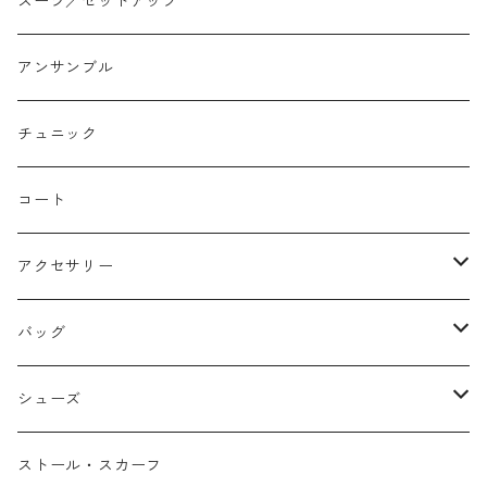
スーツ／セットアップ
コクーン/バレル/カーブ
チェック
サロペット オールインワン
アンサンブル
ストレート
リバーシブル
チュニック
バルーン
コート
アクセサリー
ネックレス
バッグ
バングル
本革
シューズ
ピアス/イヤリング
布帛
サンダル/ミュール
ストール・スカーフ