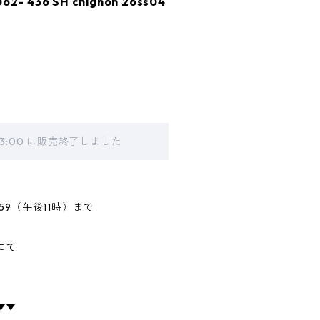
- 436 SH chignon 26ss04
 23:00 に販売終了しました
2:59（午後11時）まで
にて
▼▼