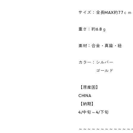
サイズ：全長MAX約77ｃｍ
重さ：約6.8ｇ
素材：合金・真鍮・紐
カラー：シルバー
ゴールド
【原産国】
CHINA
【納期】
4/中旬～4/下旬
～～～～～～～～～～～～