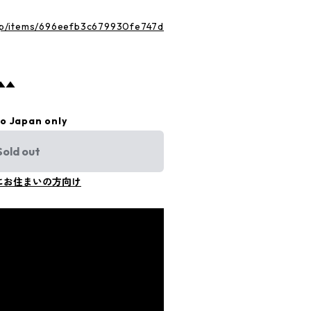
.jp/items/696eefb3c679930fe747d
▲▲
to Japan only
Sold out
にお住まいの方向け