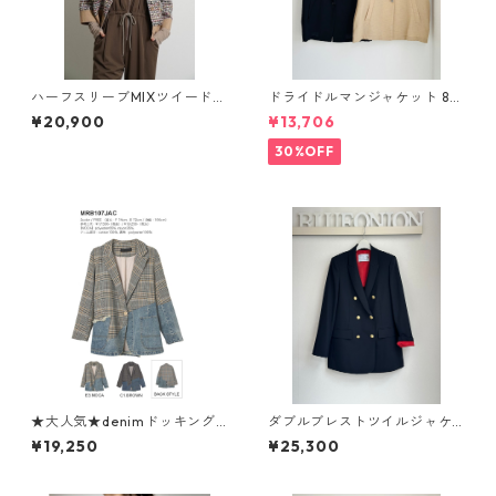
ハーフスリーブMIXツイードJ
ドライドルマンジャケット 80
K 604483 cyantokyo 2603
268317 dignitecollier
¥20,900
¥13,706
b -008
30%OFF
★大人気★denimドッキングc
ダブルブレストツイルジャケ
heckテーラードjacket MRB 1
ット 636422 PASSIONE
¥19,250
¥25,300
07 JAC micalle micalle