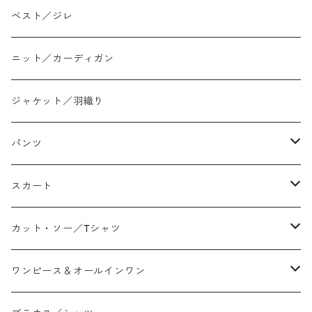
ベスト／ジレ
ニット／カーディガン
ジャケット／羽織り
パンツ
テーパード
スカート
ワイド
ストレート/タイト
カット・ソー／Tシャツ
スリム/スキニー
フレア
Tシャツ
ワンピース＆オールインワン