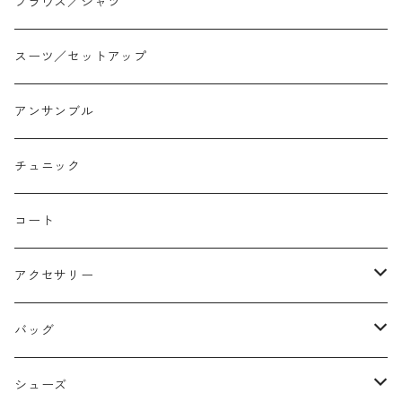
ジョガー
アシンメトリー/切り替え
ロンtee
ワンピース
ブラウス／シャツ
イージーパンツ/履き込み
プリント柄
ノースリーブ
ジャンスカ
スーツ／セットアップ
コクーン/バレル/カーブ
チェック
サロペット オールインワン
アンサンブル
ストレート
リバーシブル
チュニック
バルーン
コート
アクセサリー
ネックレス
バッグ
バングル
本革
シューズ