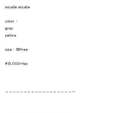
micalle micalle
color：
gray
yellow
size：38free
¥13,000+tax
～～～～～～～～～～～～～～～～～～〜
～～～～～～～～～～～～～～～～～～～