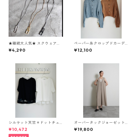
★継続大人気★ スクウェア革
ペーパー糸クロップドカーデ
ひもネックレス 13425
ィガン 652 - 85517 cloche
¥4,290
¥12,100
シルケット天竺＊ドットチュ
オーバータックジョーゼットo
ールバックフレアカットソー E
ne-piece （set up対応） 60
¥10,472
¥19,800
80311 beatrice
4497 cyantokyo 2603 b -0
08