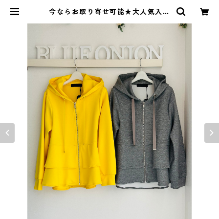
今ならお取り寄せ可能★大人気入荷
分即完売★ ティアードパーカー MM
A 134 KEA micalle micalle | Blu
eOnion