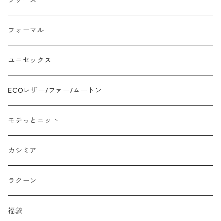
フリース
モチッとニット
フォーマル
ツイード
ユニセックス
ジャガード
ECOレザー/ファー/ムートン
接触冷感
モチっとニット
プリント柄物
カシミア
刺繍レース
ラクーン
メッシュ
福袋