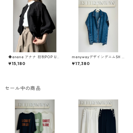
◆anana アナナ 初秋POP UP
manywayデザインデニムSH 1
◆ ドライタッチシアーブル
260673 sevendays
¥15,180
¥17,380
ゾン 76-013 ANANA
セール中の商品