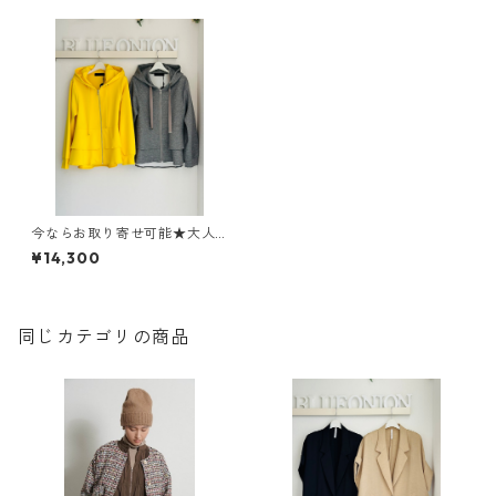
今ならお取り寄せ可能★大人
気入荷分即完売★ ティアード
¥14,300
パーカー MMA 134 KEA mical
le micalle
同じカテゴリの商品