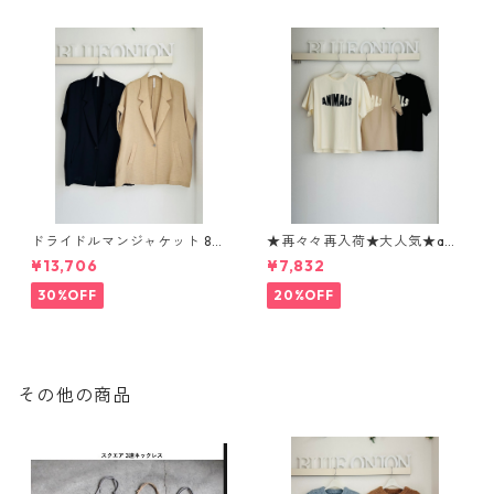
ドライドルマンジャケット 80
★再々々再入荷★大人気★ani
268317 dignitecollier
malロゴTシャツ 1260104 sev
¥13,706
¥7,832
en days
30%OFF
20%OFF
その他の商品