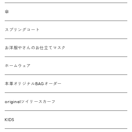
チュール
傘
フリンジ フェザー
スプリングコート
シャギー
お洋服やさんのお仕立てマスク
ラメ
ホームウェア
サテン
本革オリジナルBAGオーダー
綿ローン
originalツイリースカーフ
シルケットコットン
KIDS