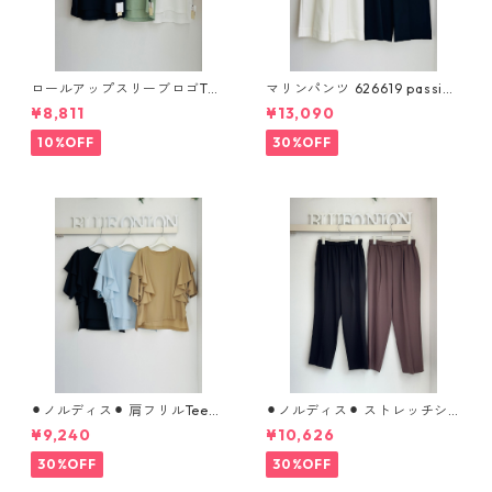
ロールアップスリーブロゴTシ
マリンパンツ 626619 passion
ャツ 612 - 85780 cloche
e
¥8,811
¥13,090
10%OFF
30%OFF
⚫︎ノルディス⚫︎ 肩フリルTeeブ
⚫︎ノルディス⚫︎ ストレッチシ
ラウス （set up対応） 610- 8
フォンテーパードパンツ 8026
¥9,240
¥10,626
5064 cloche
8310 dignitecollier
30%OFF
30%OFF