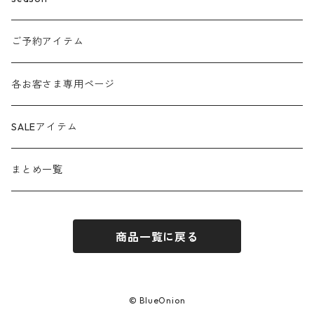
amo
24ss
ご予約アイテム
anana
24aw
各お客さま専用ページ
ante aciem
25ss
SALEアイテム
any
25aw
まとめ一覧
beatrice
26ss
商品一覧に戻る
blanco / uncleDaves
26aw
bondogirl
© BlueOnion