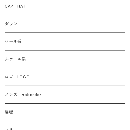
ダウン
CAP HAT
ダンガリー
ダウン
ウール系
ウール系
非ウール系
非ウール系
エコレザー合成皮革
ロゴ LOGO
カシミア
メンズ noborder
ラクーン フェレット フォックス
爆暖
モヘア