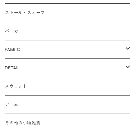
ピアス/イヤリング
布帛
サンダル/ミュール
ストール・スカーフ
リング
カゴ
スニーカー/カジュアルシューズ
パーカー
ファー
パンプス/綺麗めシューズ
FABRIC
ECOレザー/ファー/ムートン
ブーツ
裏毛スウェット
DETAIL
爆暖フリース裏起毛
ロゴ
スウェット
ボア
前後２WAY
デニム
デニム
その他の小物雑貨