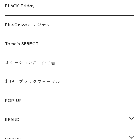
ファー ムートン
BLACK Friday
汗染み防止
BlueOnionオリジナル
Tomo's SERECT
オケージョンお出かけ着
礼服 ブラックフォーマル
POP-UP
BRAND
agnost
season