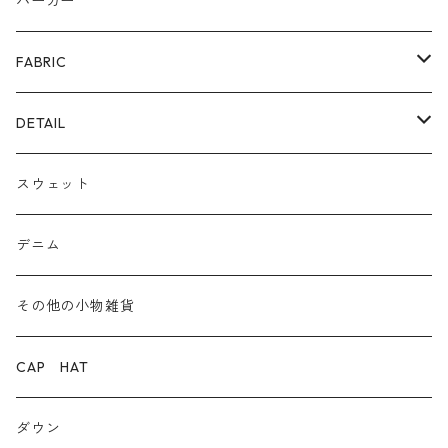
リング
カゴ
スニーカー/カジュアルシューズ
パーカー
ファー
パンプス/綺麗めシューズ
FABRIC
ECOレザー/ファー/ムートン
ブーツ
裏毛スウェット
DETAIL
爆暖フリース裏起毛
ロゴ
スウェット
ボア
前後２WAY
デニム
デニム
その他の小物雑貨
ダウン
CAP HAT
ダンガリー
ダウン