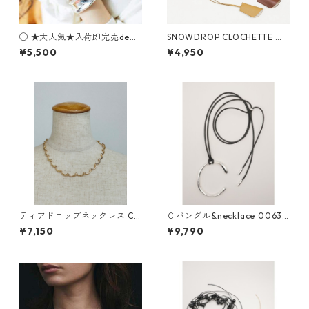
◯ ★大人気★入荷即完売de再
SNOWDROP CLOCHETTE ス
入荷★ Bone Ring C423100
ノードロップクロシェット ST
¥5,500
¥4,950
48
ORY 3A- 1853 -3 2601c
ティアドロップネックレス C4
Ｃバングル&necklace 0063-
2510034 Nothing And Othe
737 SH chignon 039-2606
¥7,150
¥9,790
rs