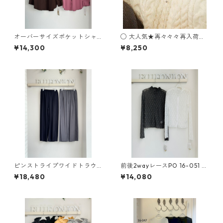
オーバーサイズポケットシャ
◯ 大人気★再々々々再入荷★
ツ 635942 PASSIONE
Multiuse Dot Necklace C4
¥14,300
¥8,250
1012090-3
ピンストライプワイドトラウ
前後2wayレースPO 16-051 A
ザー 96-022 ANANA
NANA
¥18,480
¥14,080