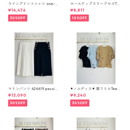
ラインプリントシャツ one-pi
ロールアップスリーブロゴTシ
ece CHIGNON 5961- 019 kk
ャツ 612 - 85780 cloche
¥14,476
¥8,811
2602b
30%OFF
10%OFF
マリンパンツ 626619 passion
⚫︎ノルディス⚫︎ 肩フリルTeeブ
e
ラウス （set up対応） 610- 8
¥13,090
¥9,240
5064 cloche
30%OFF
30%OFF