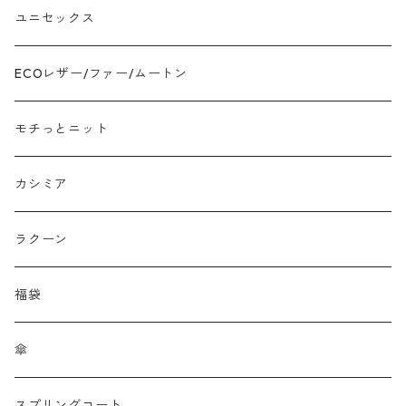
ツイード
ユニセックス
ジャガード
ECOレザー/ファー/ムートン
接触冷感
モチっとニット
プリント柄物
カシミア
刺繍レース
ラクーン
メッシュ
福袋
チュール
傘
フリンジ フェザー
スプリングコート