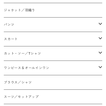
ジャケット／羽織り
パンツ
テーパード
スカート
ワイド
ストレート/タイト
カット・ソー／Tシャツ
スリム/スキニー
フレア
Tシャツ
ワンピース＆オールインワン
ジョガー
アシンメトリー/切り替え
ロンtee
ワンピース
ブラウス／シャツ
イージーパンツ/履き込み
プリント柄
ノースリーブ
ジャンスカ
スーツ／セットアップ