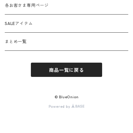
anana
24aw
各お客さま専用ページ
ante aciem
25ss
SALEアイテム
any
25aw
まとめ一覧
beatrice
26ss
商品一覧に戻る
blanco / uncleDaves
26aw
bondogirl
© BlueOnion
Powered by
brahmin
c+