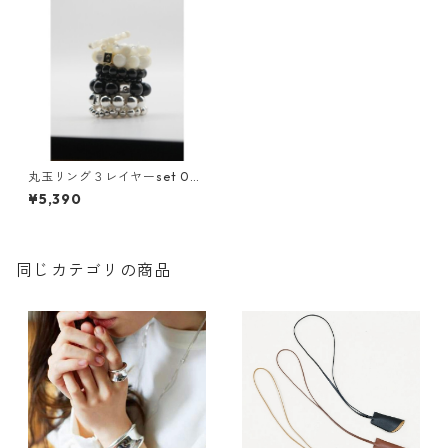
丸玉リング３レイヤーset 00
63- 736 SH chignon 039-26
¥5,390
06
同じカテゴリの商品