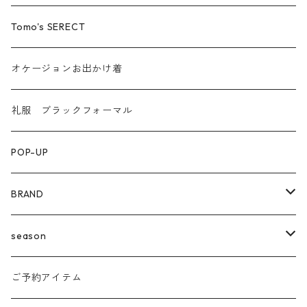
Tomo's SERECT
オケージョンお出かけ着
礼服 ブラックフォーマル
POP-UP
BRAND
agnost
season
amo
24ss
ご予約アイテム