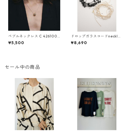
ペブルネックレス C 4261000
ドロップガラスコードnecklac
4 Nothing And Others
e 0062- 437 SH chignon 26
¥5,500
¥8,690
ss04 ¥8,690 税込
セール中の商品