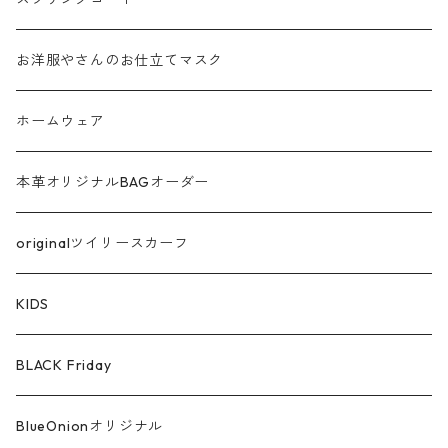
シャギー
お洋服やさんのお仕立てマスク
ラメ
ホームウェア
サテン
本革オリジナルBAGオーダー
綿ローン
originalツイリースカーフ
シルケットコットン
KIDS
ファー ムートン
BLACK Friday
汗染み防止
BlueOnionオリジナル