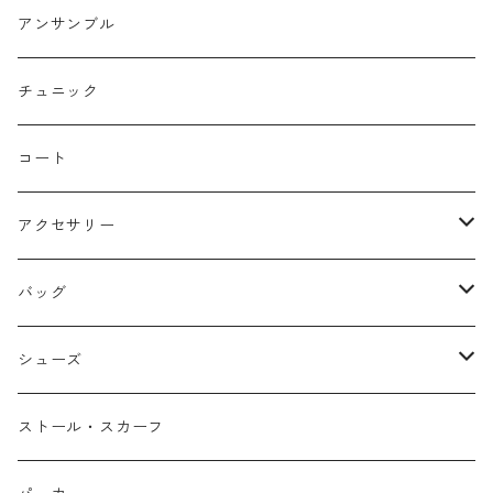
コクーン/バレル/カーブ
チェック
サロペット オールインワン
アンサンブル
ストレート
リバーシブル
チュニック
バルーン
コート
アクセサリー
ネックレス
バッグ
バングル
本革
シューズ
ピアス/イヤリング
布帛
サンダル/ミュール
ストール・スカーフ