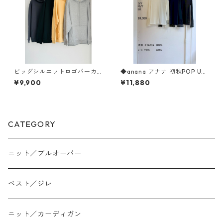
ビッグシルエットロゴパーカ
◆anana アナナ 初秋POP UP
ー 943711 CASAMUSIK
◆ レースカフスチュールプ
¥9,900
¥11,880
ルオーバー 16-047 ANANA
CATEGORY
ニット／プルオーバー
ベスト／ジレ
ニット／カーディガン