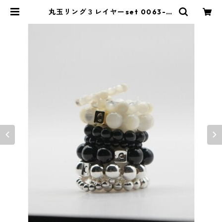
丸玉リング３レイヤーset 0063- 7
36 SH chignon 039-2606 | Blu
eOnion