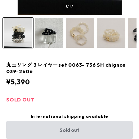
1
/17
丸玉リング３レイヤーset 0063- 736 SH chignon
039-2606
¥5,390
SOLD OUT
International shipping available
Sold out