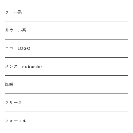
ウール系
ウール系
非ウール系
非ウール系
エコレザー合成皮革
ロゴ LOGO
カシミア
メンズ noborder
ラクーン フェレット フォックス
爆暖
モヘア
フリース
モチッとニット
フォーマル