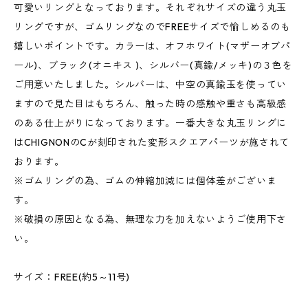
可愛いリングとなっております。それぞれサイズの違う丸玉
リングですが、ゴムリングなのでFREEサイズで愉しめるのも
嬉しいポイントです。カラーは、オフホワイト(マザーオブパ
ール)、ブラック(オニキス )、シルバー(真鍮/メッキ)の３色を
ご用意いたしました。シルバーは、中空の真鍮玉を使ってい
ますので見た目はもちろん、触った時の感触や重さも高級感
のある仕上がりになっております。一番大きな丸玉リングに
はCHIGNONのCが刻印された変形スクエアパーツが施されて
おります。
※ゴムリングの為、ゴムの伸縮加減には個体差がございま
す。
※破損の原因となる為、無理な力を加えないようご使用下さ
い。
サイズ：FREE(約5～11号)