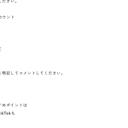
けください。
カウント
て
。
を明記してコメントしてください。
すめポイントは
kTokも