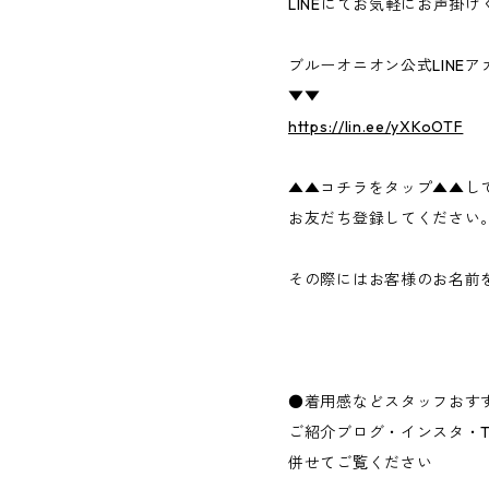
LINEにてお気軽にお声掛
ブルーオニオン公式LINEア
▼▼
https://lin.ee/yXKoOTF
▲▲コチラをタップ▲▲し
お友だち登録してください
その際にはお客様のお名前
●着用感などスタッフおす
ご紹介ブログ・インスタ・Ti
併せてご覧ください