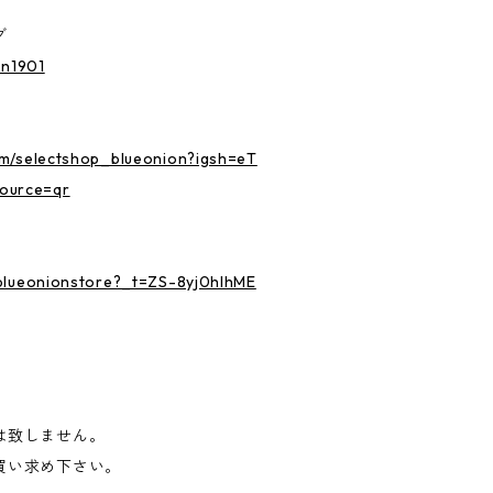
グ
on1901
om/selectshop_blueonion?igsh=eT
ource=qr
@blueonionstore?_t=ZS-8yj0hlhME
は致しません。
買い求め下さい。