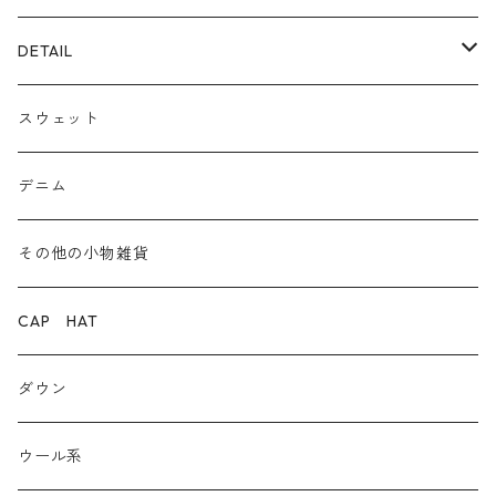
ECOレザー/ファー/ムートン
ブーツ
裏毛スウェット
DETAIL
爆暖フリース裏起毛
ロゴ
スウェット
ボア
前後２WAY
デニム
デニム
その他の小物雑貨
ダウン
CAP HAT
ダンガリー
ダウン
ウール系
ウール系