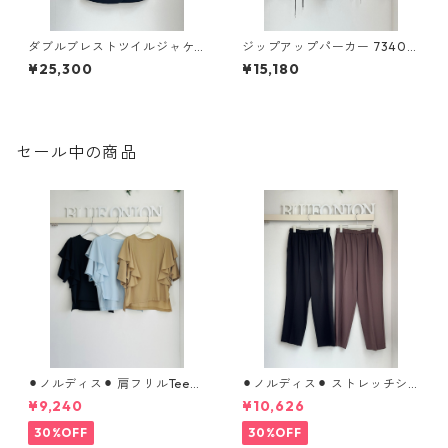
ダブルブレストツイルジャケ
ジップアップパーカー 73400
ット 636422 PASSIONE
7 uncarnet
¥25,300
¥15,180
セール中の商品
⚫︎ノルディス⚫︎ 肩フリルTeeブ
⚫︎ノルディス⚫︎ ストレッチシ
ラウス （set up対応） 610- 8
フォンテーパードパンツ 8026
¥9,240
¥10,626
5064 cloche
8310 dignitecollier
30%OFF
30%OFF