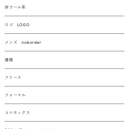
非ウール系
非ウール系
エコレザー合成皮革
ロゴ LOGO
カシミア
メンズ noborder
ラクーン フェレット フォックス
爆暖
モヘア
フリース
モチッとニット
フォーマル
ツイード
ユニセックス