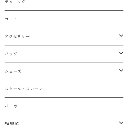
ストレート
リバーシブル
チュニック
バルーン
コート
アクセサリー
ネックレス
バッグ
バングル
本革
シューズ
ピアス/イヤリング
布帛
サンダル/ミュール
ストール・スカーフ
リング
カゴ
スニーカー/カジュアルシューズ
パーカー
ファー
パンプス/綺麗めシューズ
FABRIC