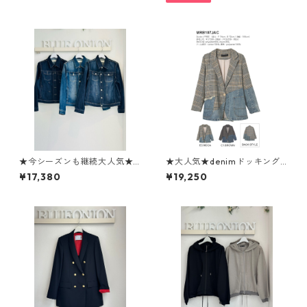
★今シーズンも継続大人気★
★大人気★denimドッキングc
【Tomo's SERECT】softスト
heckテーラードjacket MRB 1
¥17,380
¥19,250
レッチGジャン 12133051
07 JAC micalle micalle