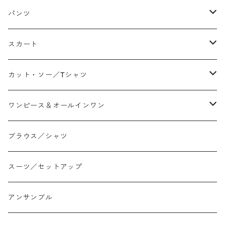
パンツ
テーパード
スカート
ワイド
ストレート/タイト
カット・ソー／Tシャツ
スリム/スキニー
フレア
Tシャツ
ワンピース＆オールインワン
ジョガー
アシンメトリー/切り替え
ロンtee
ワンピース
ブラウス／シャツ
イージーパンツ/履き込み
プリント柄
ノースリーブ
ジャンスカ
スーツ／セットアップ
コクーン/バレル/カーブ
チェック
サロペット オールインワン
アンサンブル