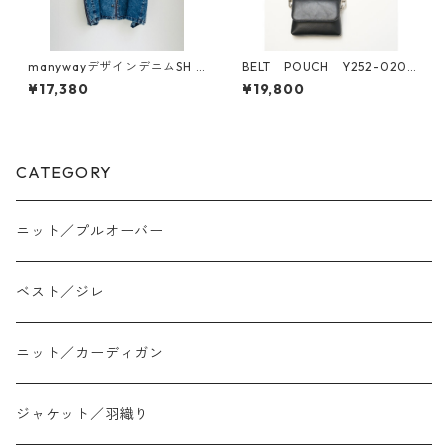
manywayデザインデニムSH 1
BELT POUCH Y252-02057
260673 sevendays
-5 YENN
¥17,380
¥19,800
CATEGORY
ニット／プルオーバー
ベスト／ジレ
ニット／カーディガン
ジャケット／羽織り