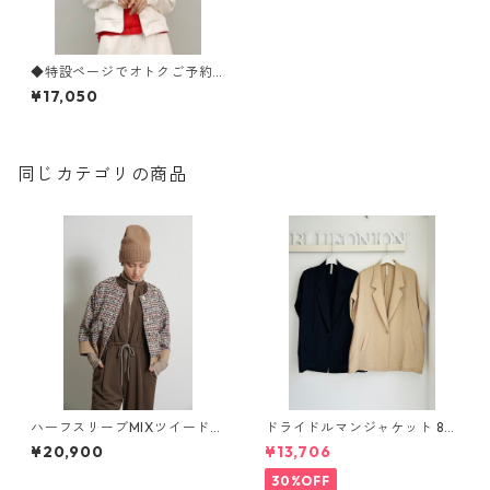
◆特設ページでオトクご予約
◆ 《マリードール》 デザ
¥17,050
イン切替フーディー 45295 m
aried’or 2609-004
同じカテゴリの商品
ハーフスリーブMIXツイードJ
ドライドルマンジャケット 80
K 604483 cyantokyo 2603
268317 dignitecollier
¥20,900
¥13,706
b -008
30%OFF