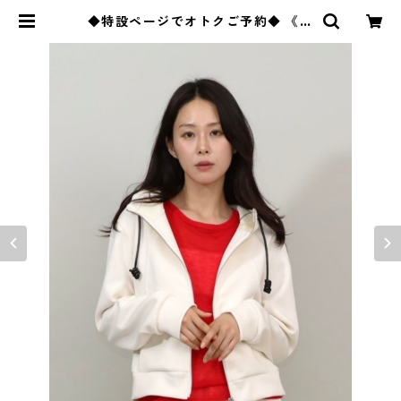
◆特設ページでオトクご予約◆ 《マ
リードール》 デザイン切替フー
ディー 45295 maried’or 2609-
004 | BlueOnion