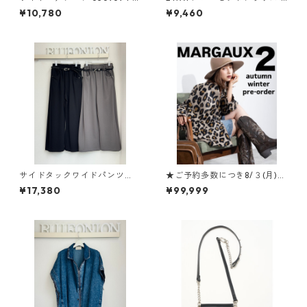
SSIONE
053035907 ルクールブラン
¥10,780
¥9,460
サイドタックワイドパンツ
★ご予約多数につき8/３(月)午
（ベルト付き） 636601 PASSI
前１１時まで延長★ マルゴ
¥17,380
¥99,999
ONE
ー 26aw7月展ご予約ご紹
介 その②