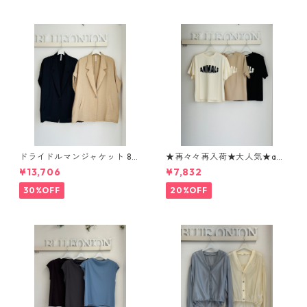
ドライドルマンジャケット 80
★再々々再入荷★大人気★ani
268317 dignitecollier
malロゴTシャツ 1260104 sev
¥13,706
¥7,832
en days
30%OFF
20%OFF