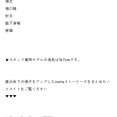
袖丈
袖口幅
裄丈
脇下身幅
裾幅
★スタッフ着用モデルの身長は167cmです。
展示会での様子をアップしたinstaストーリーズをまとめたハ
イライトをご覧ください
▼▼▼