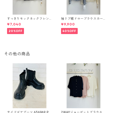
すっきりモックネックフレン
袖リブ裾ドローブラウスカー
チカットソー（set up対応）
ディガン 616947 passione 0
¥7,040
¥9,900
626997 PASSIONE
01-2601
20%OFF
40%OFF
その他の商品
サイドゴアブーツ 636969 PA
2WAYジョーゼットブラウス 3