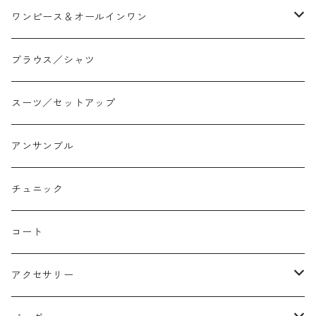
スリム/スキニー
フレア
Tシャツ
ワンピース＆オールインワン
ジョガー
アシンメトリー/切り替え
ロンtee
ワンピース
ブラウス／シャツ
イージーパンツ/履き込み
プリント柄
ノースリーブ
ジャンスカ
スーツ／セットアップ
コクーン/バレル/カーブ
チェック
サロペット オールインワン
アンサンブル
ストレート
リバーシブル
チュニック
バルーン
コート
アクセサリー