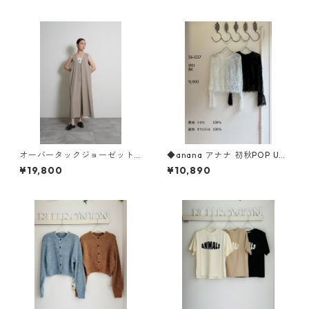
オーバータックジョーゼットo
◆anana アナナ 初秋POP UP
ne-piece （set up対応） 60
◆ ラッセルレースブラウス 5
¥19,800
¥10,890
4497 cyantokyo 2603 b -0
6-037 ANANA
08