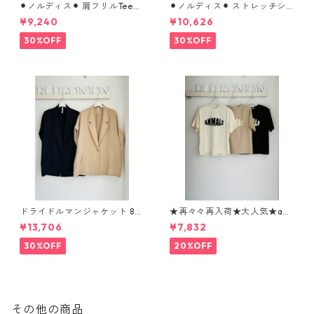
⚫︎ノルディス⚫︎ 肩フリルTeeブ
⚫︎ノルディス⚫︎ ストレッチシ
ラウス （set up対応） 610- 8
フォンテーパードパンツ 8026
¥9,240
¥10,626
5064 cloche
8310 dignitecollier
30%OFF
30%OFF
ドライドルマンジャケット 80
★再々々再入荷★大人気★ani
268317 dignitecollier
malロゴTシャツ 1260104 sev
¥13,706
¥7,832
en days
30%OFF
20%OFF
その他の商品