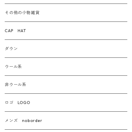
デニム
その他の小物雑貨
ダウン
CAP HAT
ダンガリー
ダウン
ウール系
ウール系
非ウール系
非ウール系
エコレザー合成皮革
ロゴ LOGO
カシミア
メンズ noborder