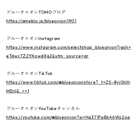
ブルーオニオンTOMOブログ
https://ameblo.jp/blueonion1901
ブルーオニオンInstagram
https://www.instagram.com/selectshop_blueonion?igsh=
eTdwcTZ2YXowdXg2&utm_source=qr
ブルーオニオンTikTok
https://www.tiktok.com/@blueonionstore?_t=ZS-8yj0hlh
MEnI&_r=1
ブルーオニオンYouTubeチャンネル
https://youtube.com/@blueonion?si=Ha371FpBk46Wz2oa