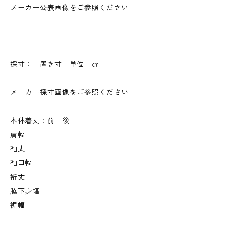
メーカー公表画像をご参照ください
採寸： 置き寸 単位 ㎝
メーカー採寸画像をご参照ください
本体着丈：前 後
肩幅
袖丈
袖口幅
裄丈
脇下身幅
裾幅