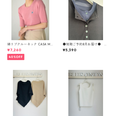
綿リブクルーネック CASA MU
●短期ご予約8月お届け● リ
SIK 933603 2602a-047
ブ×パワーネットレイヤードヘ
¥7,260
¥5,390
ンリーPO WAS7225 hunch
40%OFF