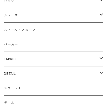
ネックレス
バッグ
バングル
本革
シューズ
ピアス/イヤリング
布帛
サンダル/ミュール
ストール・スカーフ
リング
カゴ
スニーカー/カジュアルシューズ
パーカー
ファー
パンプス/綺麗めシューズ
FABRIC
ECOレザー/ファー/ムートン
ブーツ
裏毛スウェット
DETAIL
爆暖フリース裏起毛
ロゴ
スウェット
ボア
前後２WAY
デニム