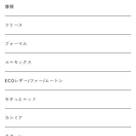
ラクーン フェレット フォックス
爆暖
モヘア
フリース
モチッとニット
フォーマル
ツイード
ユニセックス
ジャガード
ECOレザー/ファー/ムートン
接触冷感
モチっとニット
プリント柄物
カシミア