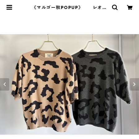
《マルゴー秋POPUP》 レオパ
ードプリントハーフスリーブ marg
aux MG KN 26092 -A 2607c-0
08 | BlueOnion