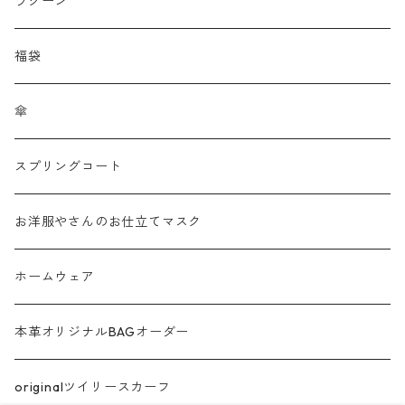
刺繍レース
ラクーン
メッシュ
福袋
チュール
傘
フリンジ フェザー
スプリングコート
シャギー
お洋服やさんのお仕立てマスク
ラメ
ホームウェア
サテン
本革オリジナルBAGオーダー
綿ローン
originalツイリースカーフ