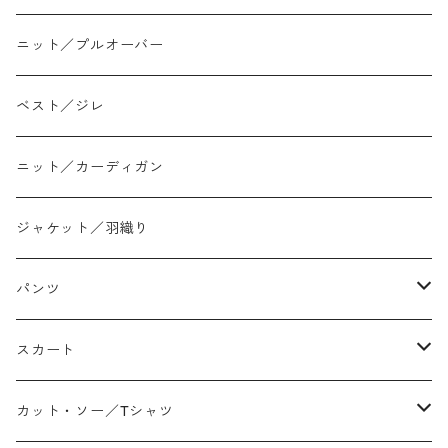
ニット／プルオーバー
ベスト／ジレ
ニット／カーディガン
ジャケット／羽織り
パンツ
テーパード
スカート
ワイド
ストレート/タイト
カット・ソー／Tシャツ