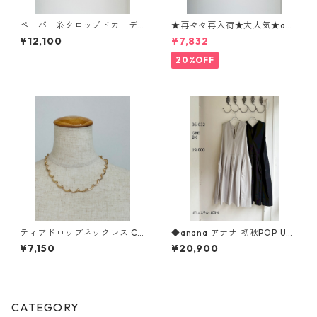
ペーパー糸クロップドカーデ
★再々々再入荷★大人気★ani
ィガン 652 - 85517 cloche
malロゴTシャツ 1260104 sev
¥12,100
¥7,832
en days
20%OFF
ティアドロップネックレス C4
◆anana アナナ 初秋POP UP
2510034 Nothing And Othe
◆ タフタウェストタックジ
¥7,150
¥20,900
rs
ャンスカ 36-032 ANANA
CATEGORY