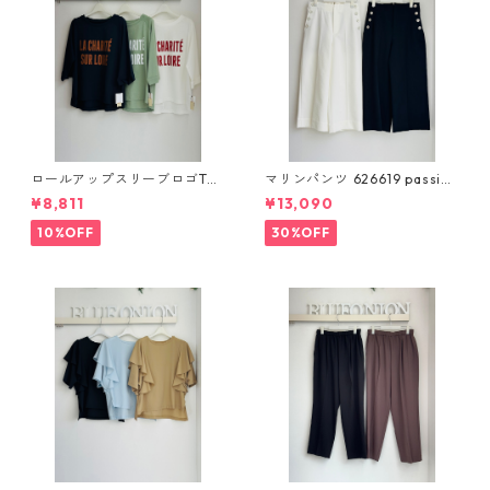
ロールアップスリーブロゴTシ
マリンパンツ 626619 passion
ャツ 612 - 85780 cloche
e
¥8,811
¥13,090
10%OFF
30%OFF