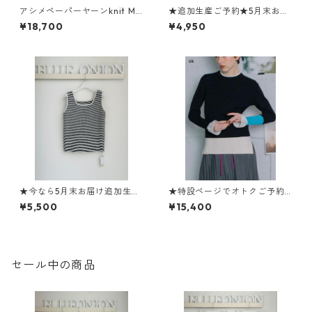
アシメペーパーヤーンknit M2
★追加生産ご予約★5月末お届
62- 93081 Mewl 26ss04 ¥18,
け★大人気★2WAYスクエアニ
¥18,700
¥4,950
700
ットタンク 612- 85520 cloch
e
★今なら5月末お届け追加生産
★特設ページでオトクご予約
ご予約★大人気★ボーダー2W
★《マルシャルテル》 Color-
¥5,500
¥15,400
AYスクエアニットタンク 612-
Block Rib Knit ZMT 264 KN
85521 cloche
315 marechal terre 2609
セール中の商品