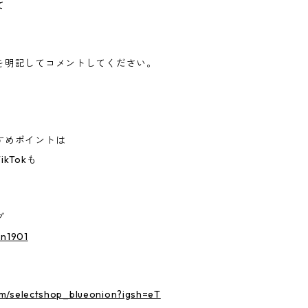
て
。
を明記してコメントしてください。
すめポイントは
kTokも
グ
on1901
om/selectshop_blueonion?igsh=eT