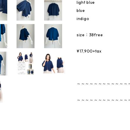
light blue
blue
indigo
size：38free
¥17,900+tax
～～～～～～～～～～～～
～～～～～～～～～～～～