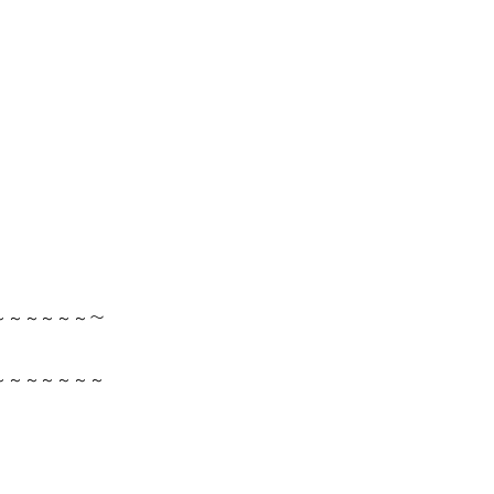
～～～～～～〜
～～～～～～～