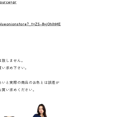
ource=qr
@blueonionstore?_t=ZS-8yj0hlhME
は致しません。
買い求め下さい。
あいと実際の商品のお色とは誤差が
お買い求めください。