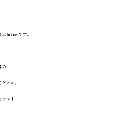
は167cmです。
等の
けください。
カウント