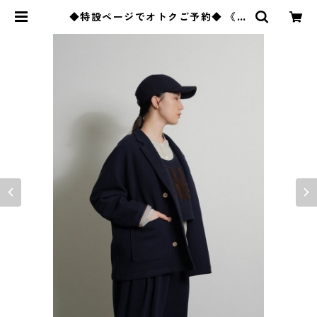
◆特設ページでオトクご予約◆ 《シ
アントウキョウ》 マイクロフリ
ースWジャケット （set up対応）
604513 cyantokyo 2603 b -00
9 | BlueOnion