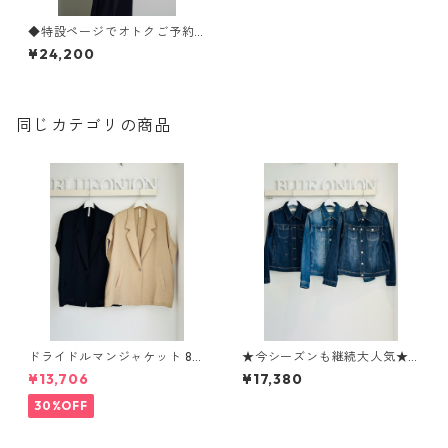
◆特設ページでオトクご予約
◆ 《シアントウキョウ》
¥24,200
マイクロフリースWジャケッ
ト （set up対応） 604513 cy
antokyo 2603 b -009
同じカテゴリの商品
ドライドルマンジャケット 80
★今シーズンも継続大人気★
268317 dignitecollier
【Tomo's SERECT】softスト
¥13,706
¥17,380
レッチGジャン 12133051
30%OFF