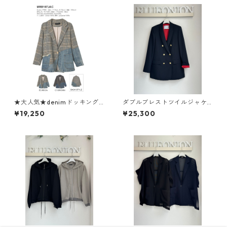
★大人気★denimドッキングc
ダブルブレストツイルジャケ
heckテーラードjacket MRB 1
ット 636422 PASSIONE
¥19,250
¥25,300
07 JAC micalle micalle