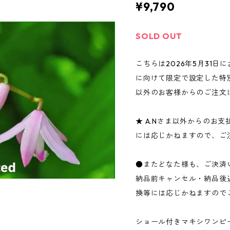
¥9,790
SOLD OUT
こちらは2026年5月31日
に向けて限定で設定した特別
以外のお客様からのご注文
★ A.Nさま以外からのお
には応じかねますので、ご
●またどなた様も、ご決済
納品前キャンセル・納品後
換等には応じかねますので
ショール付きマキシワンピース（