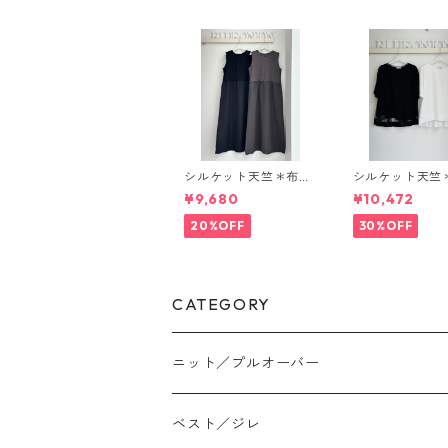
シルケット天竺＊布帛
シルケット天竺
切り替えone-piece
トチュールバッ
¥9,680
¥10,472
（set up対応） 74391
アカットソー E 80311
6 uncarnet
beatrice
20%OFF
30%OFF
CATEGORY
ニット／プルオーバー
ベスト／ジレ