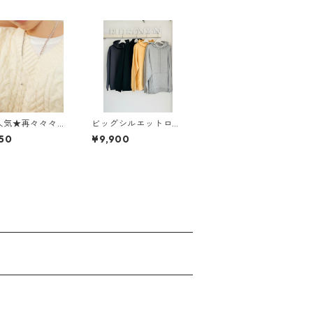
ビッグシルエットロゴ
Multiuse Do
パーカー 943711 CAS
50
¥9,900
 C4101209
AMUSIK