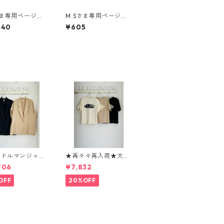
さま専用ページ
M.Sさま専用ページ
ール付きマキシワ
バッグチャーム部品
440
¥605
（blanco. ／
yスタイリング対
000643 ¥9,
 税込 +裾丈直し
イドルマンジャケ
★再々々再入荷★大人
268317 dignit
気★animalロゴTシャ
706
¥7,832
er
ツ 1260104 seven da
ys
OFF
20%OFF