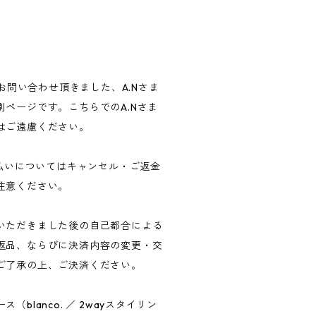
にお問い合わせ頂きました、A.Nさま
ページです。こちらでのA.Nさま
はご遠慮ください。
支払いについてはキャンセル・ご返金
注意ください。
いただきました後の自己都合による
返品、ならびに決済内容の変更・交
ご了承の上、ご決済ください。
blanco. ／ 2wayスタイリン