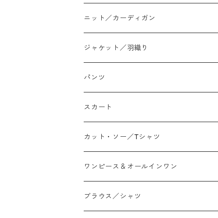
ニット／カーディガン
ジャケット／羽織り
パンツ
テーパード
スカート
ワイド
ストレート/タイト
カット・ソー／Tシャツ
スリム/スキニー
フレア
Tシャツ
ワンピース＆オールインワン
ジョガー
アシンメトリー/切り替え
ロンtee
ワンピース
ブラウス／シャツ