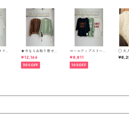
＊ドッ
★今ならお取り寄せ可
ロールアップスリーブ
◯ 大人気★再々々々再
クフレ
能★大人気★ニット切
ロゴTシャツ 612 - 857
入荷★ 
¥12,166
¥8,811
¥8,2
替シアーブルゾン 802
80 cloche
t Necklace
68339 Dignité collie
0-3
30%OFF
10%OFF
r