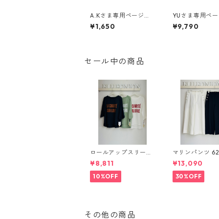
A.Kさま専用ページ
YUさま専用ペ
裾丈お直し代
サイドドロ
¥1,650
¥9,790
部袖ロゴTee 612-8571
6 サックス cloch
790 税込
セール中の商品
ロールアップスリーブ
マリンパンツ 626619
ロゴTシャツ 612 - 857
passione
¥8,811
¥13,090
80 cloche
10%OFF
30%OFF
その他の商品