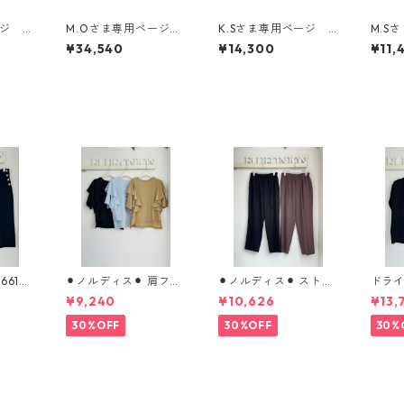
ージ
M.Oさま専用ページ
K.Sさま専用ページ
M.S
スト五
デニム・ジレ・ストラ
肩タックギャザーシ
ショ
¥34,540
¥14,300
¥11,
ップ計4点
ャツ 80268115
ンピース
e ¥9,
2wa
応） BL
790
⚫︎ノルディス⚫︎ 肩フリ
⚫︎ノルディス⚫︎ ストレ
ドラ
ルTeeブラウス （set
ッチシフォンテーパー
ット 80
¥9,240
¥10,626
¥13,
up対応） 610- 85064
ドパンツ 80268310 di
ecolli
cloche
gnitecollier
30%OFF
30%OFF
30%